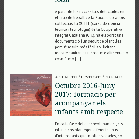
A partir de les necessitats detectades en
el grup de treball de la Xarxa d’obradors
col·lectius, la XCTIT (xarxa de ciència,
tècnica i tecnologia) de la Cooperativa
Integral Catalana (CIC), ha elaborat una
documentació i un seguit de plantilles
perquè resulti més fàcil sol·licitar el
registre sanitari d’un producte alimentari o
cosmètic o […]
ACTUALITAT
/
DESTACATS
/
EDUCACIÓ
Octubre 2016-Juny
2017: formació per
acompanyar els
infants amb respecte
En cada fase del desenvolupament, els
infants ens plantegen diferents tipus
d’interrogants que, moltes vegades, no