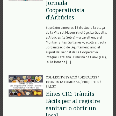
Jornada
Cooperativista
d’Arbúcies
El pròxim dimecres 12 d’octubre la plaça
de la Vila i el Museu Etnològic La Gabella,
a Arbúcies (la Selva) —a cavall entre el
Montseny i les Guilleries—, acolliran, sota
l’organització de l’Ajuntament, amb el
suport del Rebost de la Cooperativa
Integral Catalana i l’Oficina de Canvi (CIC),
la 1a Jornada […]
COL·LECTIVITZACIÓ
/
DESTACATS
/
ECONOMIA COMUNAL
/
PROJECTES
/
SALUT
Eines CIC: tràmits
fàcils per al registre
sanitari o obrir un
local