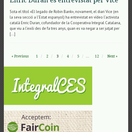
Enric Duran és entrevistat per Vice
Sota el títol «El legado de Robin Bank», novament, el diari Vice (en
la seva secció a l’Estat espanyol) ha entrevistat en vídeo l’activista
català Enric Duran, cofundador de la Cooperativa Integral Catalana,
que viu a l’exili des de fa tres anys, quan es va negar a ser jutjat per
[…]
« Previous
1
2
3
4
5
…
12
Next »