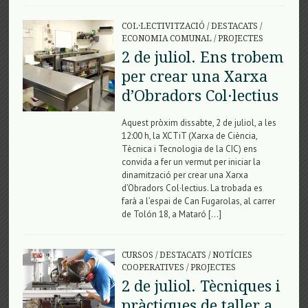
COL·LECTIVITZACIÓ
/
DESTACATS
/
ECONOMIA COMUNAL
/
PROJECTES
2 de juliol. Ens trobem
per crear una Xarxa
d’Obradors Col·lectius
Aquest pròxim dissabte, 2 de juliol, a les
12:00 h, la XCTiT (Xarxa de Ciència,
Tècnica i Tecnologia de la CIC) ens
convida a fer un vermut per iniciar la
dinamització per crear una Xarxa
d’Obradors Col·lectius. La trobada es
farà a l’espai de Can Fugarolas, al carrer
de Tolón 18, a Mataró […]
CURSOS
/
DESTACATS
/
NOTÍCIES
COOPERATIVES
/
PROJECTES
2 de juliol. Tècniques i
pràctiques de taller a