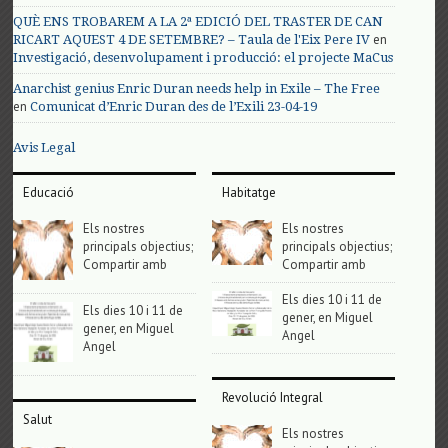
QUÈ ENS TROBAREM A LA 2ª EDICIÓ DEL TRASTER DE CAN
en
RICART AQUEST 4 DE SETEMBRE? – Taula de l'Eix Pere IV
Investigació, desenvolupament i producció: el projecte MaCus
Anarchist genius Enric Duran needs help in Exile – The Free
en
Comunicat d’Enric Duran des de l’Exili 23-04-19
Avis Legal
Educació
Habitatge
Els nostres
Els nostres
principals objectius;
principals objectius;
Compartir amb
Compartir amb
Els dies 10 i 11 de
Els dies 10 i 11 de
gener, en Miguel
gener, en Miguel
Angel
Angel
Revolució Integral
Salut
Els nostres