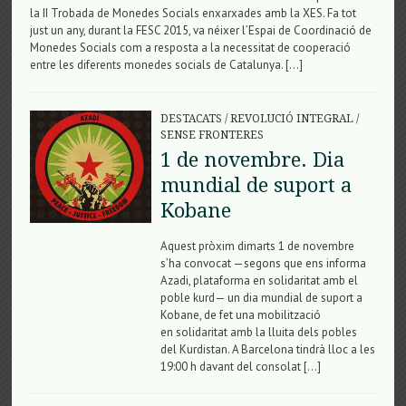
la II Trobada de Monedes Socials enxarxades amb la XES. Fa tot
just un any, durant la FESC 2015, va néixer l’Espai de Coordinació de
Monedes Socials com a resposta a la necessitat de cooperació
entre les diferents monedes socials de Catalunya. […]
DESTACATS
/
REVOLUCIÓ INTEGRAL
/
SENSE FRONTERES
1 de novembre. Dia
mundial de suport a
Kobane
Aquest pròxim dimarts 1 de novembre
s’ha convocat —segons que ens informa
Azadi, plataforma en solidaritat amb el
poble kurd— un dia mundial de suport a
Kobane, de fet una mobilització
en solidaritat amb la lluita dels pobles
del Kurdistan. A Barcelona tindrà lloc a les
19:00 h davant del consolat […]