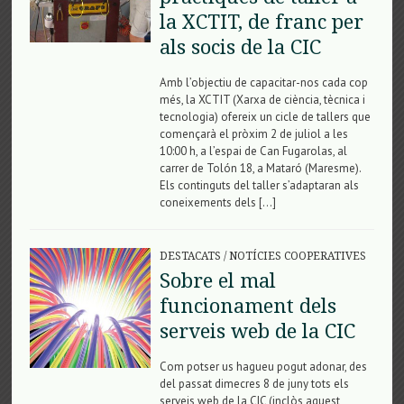
la XCTIT, de franc per
als socis de la CIC
Amb l’objectiu de capacitar-nos cada cop
més, la XCTIT (Xarxa de ciència, tècnica i
tecnologia) ofereix un cicle de tallers que
començarà el pròxim 2 de juliol a les
10:00 h, a l’espai de Can Fugarolas, al
carrer de Tolón 18, a Mataró (Maresme).
Els continguts del taller s’adaptaran als
coneixements dels […]
DESTACATS
/
NOTÍCIES COOPERATIVES
Sobre el mal
funcionament dels
serveis web de la CIC
Com potser us hagueu pogut adonar, des
del passat dimecres 8 de juny tots els
serveis web de la CIC (inclòs aquest