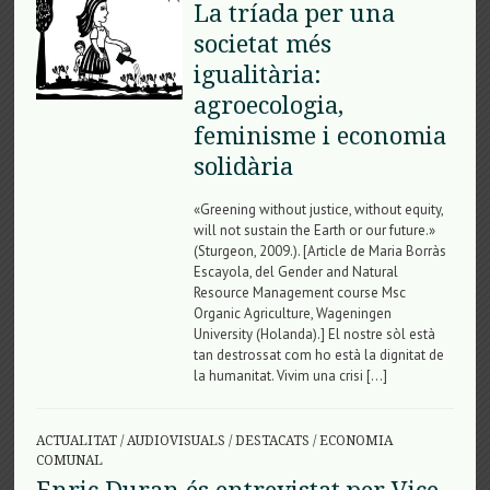
La tríada per una
societat més
igualitària:
agroecologia,
feminisme i economia
solidària
«Greening without justice, without equity,
will not sustain the Earth or our future.»
(Sturgeon, 2009.). [Article de Maria Borràs
Escayola, del Gender and Natural
Resource Management course Msc
Organic Agriculture, Wageningen
University (Holanda).] El nostre sòl està
tan destrossat com ho està la dignitat de
la humanitat. Vivim una crisi […]
ACTUALITAT
/
AUDIOVISUALS
/
DESTACATS
/
ECONOMIA
COMUNAL