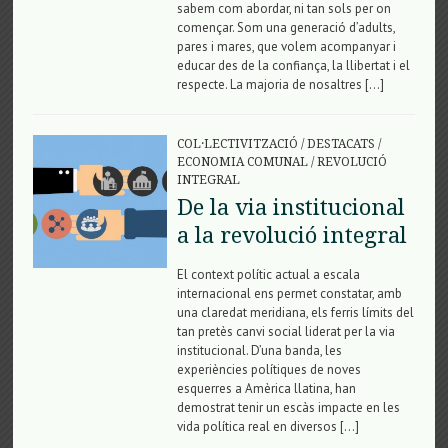
sabem com abordar, ni tan sols per on
començar. Som una generació d’adults,
pares i mares, que volem acompanyar i
educar des de la confiança, la llibertat i el
respecte. La majoria de nosaltres […]
COL·LECTIVITZACIÓ
/
DESTACATS
/
ECONOMIA COMUNAL
/
REVOLUCIÓ
INTEGRAL
De la via institucional
a la revolució integral
El context polític actual a escala
internacional ens permet constatar, amb
una claredat meridiana, els ferris límits del
tan pretès canvi social liderat per la via
institucional. D’una banda, les
experiències polítiques de noves
esquerres a Amèrica llatina, han
demostrat tenir un escàs impacte en les
vida política real en diversos […]