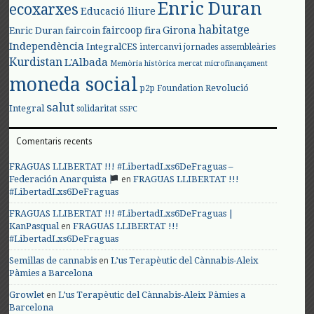
Enric Duran
ecoxarxes
Educació lliure
habitatge
faircoop
Girona
Enric Duran
faircoin
fira
Independència
IntegralCES
intercanvi
jornades assembleàries
Kurdistan
L'Albada
Memòria històrica
mercat
microfinançament
moneda social
Revolució
p2p Foundation
salut
Integral
solidaritat
SSPC
Comentaris recents
FRAGUAS LLIBERTAT !!! #LibertadLxs6DeFraguas –
en
Federación Anarquista
FRAGUAS LLIBERTAT !!!
#LibertadLxs6DeFraguas
FRAGUAS LLIBERTAT !!! #LibertadLxs6DeFraguas |
en
KanPasqual
FRAGUAS LLIBERTAT !!!
#LibertadLxs6DeFraguas
en
Semillas de cannabis
L’us Terapèutic del Cànnabis-Aleix
Pàmies a Barcelona
en
Growlet
L’us Terapèutic del Cànnabis-Aleix Pàmies a
Barcelona