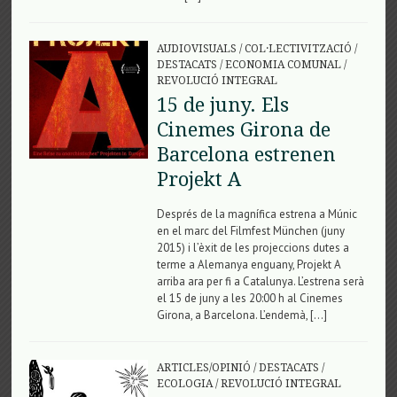
AUDIOVISUALS
/
COL·LECTIVITZACIÓ
/
DESTACATS
/
ECONOMIA COMUNAL
/
REVOLUCIÓ INTEGRAL
15 de juny. Els
Cinemes Girona de
Barcelona estrenen
Projekt A
Després de la magnífica estrena a Múnic
en el marc del Filmfest München (juny
2015) i l’èxit de les projeccions dutes a
terme a Alemanya enguany, Projekt A
arriba ara per fi a Catalunya. L’estrena serà
el 15 de juny a les 20:00 h al Cinemes
Girona, a Barcelona. L’endemà, […]
ARTICLES/OPINIÓ
/
DESTACATS
/
ECOLOGIA
/
REVOLUCIÓ INTEGRAL