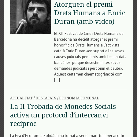
Atorguen el premi
Drets Humans a Enric
Duran (amb vídeo)
El XIII Festival de Cine i Drets Humans de
Barcelona ha decidit atorgar el premi
honorífic de Drets Humans a l’activista
català Enric Duran «en suport a les seves
causes judicials pendents amb les entitats
bancàries, perquè desestimin les seves
demandes judicials i perdonin el deute».
Aquest certamen cinematogràfic té com
[…]
ACTUALITAT
/
DESTACATS
/
ECONOMIA COMUNAL
La II Trobada de Monedes Socials
activa un protocol d’intercanvi
recíproc
La Fira d’Economia Solidària ha tornat a ser el marc triat per acollir