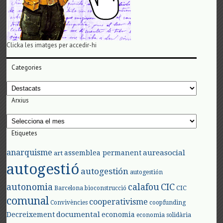
Clicka les imatges per accedir-hi
Categories
Categories
Arxius
Arxius
Etiquetes
anarquisme
aureasocial
assemblea permanent
art
autogestió
autogestión
autogestión
autonomia
calafou
CIC
CIC
Barcelona
bioconstrucció
comunal
cooperativisme
Convivències
coopfunding
documental
Decreixement
economia
economia solidària