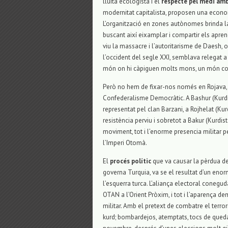
lluita ecologista i el
respecte pel medi am
modernitat capitalista, proposen una econ
L’organització en zones autònomes brinda la 
buscant així eixamplar i compartir els apre
viu la massacre i l’autoritarisme de Daesh, o
l’occident del segle XXI, semblava relegat a
món on hi càpiguen molts mons, un món const
Però no hem de fixar-nos només en Rojava, a 
Confederalisme Democràtic. A Bashur (Kurdis
representat pel clan Barzani, a Rojhelat (Kurd
resistència perviu i sobretot a Bakur (Kur
moviment, tot i l’enorme presencia militar pe
l’Imperi Otomà.
El
procés polític
que va causar la pèrdua de
governa Turquia, va se el resultat d’un eno
l’esquerra turca. L’aliança electoral coneg
OTAN a l’Orient Pròxim, i tot i l’aparença dem
militar. Amb el pretext de combatre el terro
kurd; bombardejos, atemptats, tocs de queda