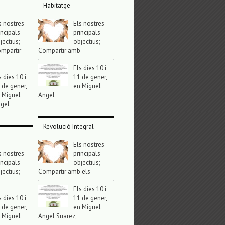
Habitatge
s nostres
Els nostres
incipals
principals
jectius;
objectius;
mpartir
Compartir amb
Els dies 10 i
s dies 10 i
11 de gener,
 de gener,
en Miguel
 Miguel
Angel
gel
Revolució Integral
Els nostres
s nostres
principals
incipals
objectius;
jectius;
Compartir amb els
Els dies 10 i
s dies 10 i
11 de gener,
 de gener,
en Miguel
 Miguel
Angel Suarez,