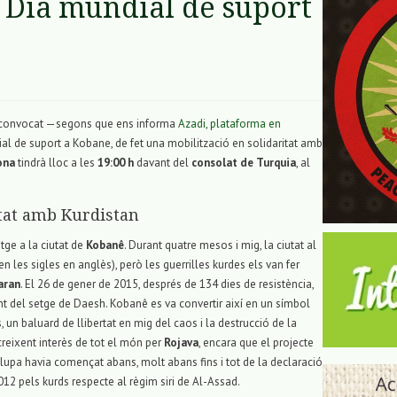
 Dia mundial de suport
 convocat —segons que ens informa
Azadi, plataforma en
al de suport a Kobane, de fet una mobilització en solidaritat amb
ona
tindrà lloc a les
19:00 h
davant del
consolat de Turquia
, al
itat amb Kurdistan
tge a la ciutat de
Kobanê
. Durant quatre mesos i mig, la ciutat al
en les sigles en anglès), però les guerrilles kurdes els van fer
aran
. El 26 de gener de 2015, després de 134 dies de resistència,
t del setge de Daesh. Kobanê es va convertir així en un símbol
, un baluard de llibertat en mig del caos i la destrucció de la
 creixent interès de tot el món per
Rojava
, encara que el projecte
lupa havia començat abans, molt abans fins i tot de la declaració
12 pels kurds respecte al règim siri de Al-Assad.