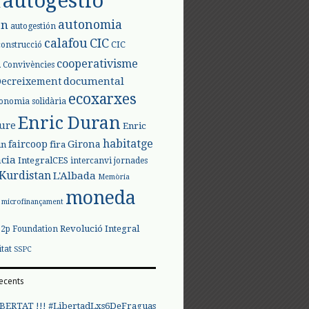
autogestió
l
autonomia
ón
autogestión
calafou
CIC
CIC
construcció
l
cooperativisme
Convivències
documental
Decreixement
ecoxarxes
onomia solidària
Enric Duran
iure
Enric
habitatge
faircoop
Girona
in
fira
cia
IntegralCES
intercanvi
jornades
Kurdistan
L'Albada
Memòria
moneda
microfinançament
Revolució Integral
p2p Foundation
itat
SSPC
ecents
BERTAT !!! #LibertadLxs6DeFraguas