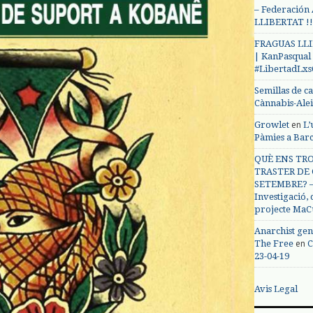
– Federación
LLIBERTAT !!
FRAGUAS LLI
| KanPasqual
#LibertadLx
Semillas de c
Cànnabis-Ale
en
Growlet
L’
Pàmies a Bar
QUÈ ENS TRO
TRASTER DE 
SETEMBRE? – 
Investigació,
projecte MaC
Anarchist gen
en
The Free
C
23-04-19
Avis Legal