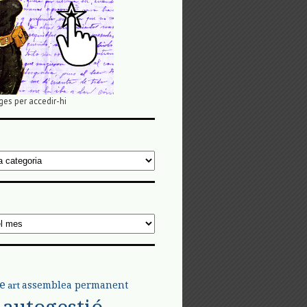
ges per accedir-hi
e
assemblea permanent
art