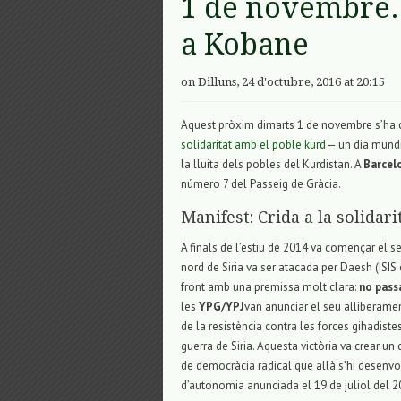
1 de novembre.
a Kobane
on Dilluns, 24 d'octubre, 2016 at 20:15
Aquest pròxim dimarts 1 de novembre s’ha
solidaritat amb el poble kurd
— un dia mundi
la lluita dels pobles del Kurdistan. A
Barcel
número 7 del Passeig de Gràcia.
Manifest: Crida a la solidar
A finals de l’estiu de 2014 va començar el se
nord de Siria va ser atacada per Daesh (ISIS 
front amb una premissa molt clara:
no pass
les
YPG/YPJ
van anunciar el seu alliberamen
de la resistència contra les forces gihadistes
guerra de Siria. Aquesta victòria va crear un
de democràcia radical que allà s’hi desenvo
d’autonomia anunciada el 19 de juliol del 20