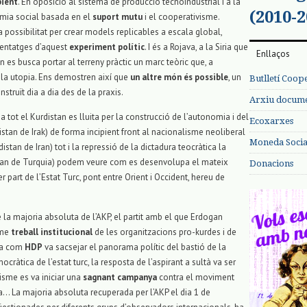
bient
. En oposició al sistema de producció tecnoindustrial i a la
(2010-2
omia social basada en el
suport mutu
i el cooperativisme.
possibilitat per crear models replicables a escala global,
nentatges d’aquest
experiment polític
. I és a Rojava, a la Siria que
Enllaços
n es busca portar al terreny pràctic un marc teòric que, a
 la utopia. Ens demostren així que
un altre món és possible
, un
Butlletí Coop
ruït dia a dia des de la praxis.
Arxiu documen
tot el Kurdistan es lluita per la construcció de l’autonomia i del
Ecoxarxes
tan de Irak) de forma incipient front al nacionalisme neoliberal
Moneda Social
istan de Iran) tot i la repressió de la dictadura teocràtica la
distan de Turquia) podem veure com es desenvolupa el mateix
Donacions
r part de l’Estat Turc, pont entre Orient i Occident, hereu de
 la majoria absoluta de l’AKP, el partit amb el que Erdogan
rme
treball institucional
de les organitzacions pro-kurdes i de
uda com
HDP
va sacsejar el panorama polític del bastió de la
ocràtica de l’estat turc, la resposta de l’aspirant a sultà va ser
risme es va iniciar una
sagnant campanya
contra el moviment
… La majoria absoluta recuperada per l’AKP el dia 1 de