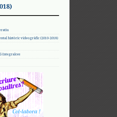
018)
eratiu
tal històric videogràfic (2010-2018)
-Integralces