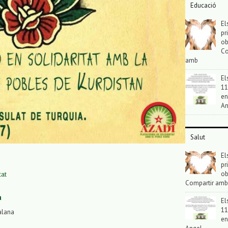
Educació
El
pr
ob
Co
amb
El
11
en
An
Salut
El
pr
ob
tat
Compartir amb
a
El
11
alana
en