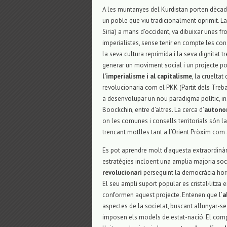
A les muntanyes del Kurdistan porten dècades
un poble que viu tradicionalment oprimit. L
Siria) a mans d’occident, va dibuixar unes fr
imperialistes, sense tenir en compte les co
la seva cultura reprimida i la seva dignitat t
generar un moviment social i un projecte po
l’imperialisme i al capitalisme
, la cruelta
revolucionaria com el PKK (Partit dels Treba
a desenvolupar un nou paradigma polític, ins
Boockchin, entre d’altres. La cerca d’
autono
on les comunes i consells territorials són l
trencant motlles tant a l’Orient Pròxim com
Es pot aprendre molt d’aquesta extraordinàri
estratègies incloent una amplia majoria soci
revolucionari
perseguint la democràcia horit
El seu ampli suport popular es cristal·litz
conformen aquest projecte. Entenen que l’
a
aspectes de la societat, buscant allunyar-se
imposen els models de estat-nació. El compr