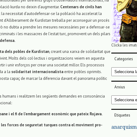
estionades per diferents grups d’observadors internacionals, ha
oblació kurda no deixin d’augmentar.
Centenars de civils han
 la necessitat d’autodefensar-se la població ha accelerat la
ent d’Alliberament de Kurdistan treballa per aconseguir un procés
però no dubta a prendre les mesures necessàries per a defensar-se
scriminats i les massacres de l’estat turc, promovent un dels pilars
odefensa.
Clicka les imat
ita dels pobles de Kurdistan
, creant una xarxa de solidaritat que
ivint. Molts dels col·lectius i organitzacions veiem en aquesta
Categories
ir i unir esforços per crear una societat millor. Els processos
Categories
da a la
solidaritat internacionalista
entre pobles oprimits.
posta capaç de marcar la diferencia davant el panorama polític
Arxius
rets humans i realitzem les següents demandes en consonància
Arxius
cional:
bane i el fi de l’embargament econòmic que pateix Rojava.
Etiquetes
de les forces de seguretat turques contra el moviment pro-
anarquism