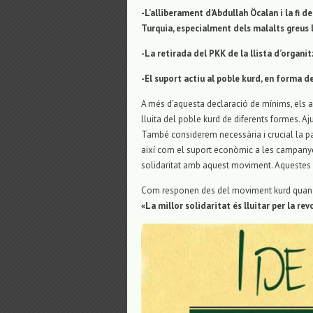
-L’alliberament d’Abdullah Öcalan i la fi d
Turquia, especialment dels malalts greus la
-La retirada del PKK de la llista d’organit
-El suport actiu al poble kurd, en forma d
A més d’aquesta declaració de mínims, els a
lluita del poble kurd de diferents formes. A
També considerem necessària i crucial la par
així com el suport econòmic a les campanyes 
solidaritat amb aquest moviment. Aquestes 
Com responen des del moviment kurd quan s
«La millor solidaritat és lluitar per la rev