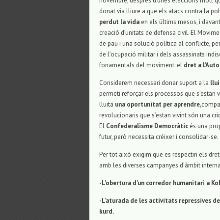
novembre, després d’unes eleccions molt qü
donat via lliure a que els atacs contra la p
perdut la vida
en els últims mesos, i davant
creació d’unitats de defensa civil. El Movim
de pau i una solució política al conflicte, 
de l’ocupació militar i dels assassinats indi
fonamentals del moviment: el
dret a l’Aut
Considerem necessari donar suport a la
llu
permeti reforçar els processos que s’estan v
lluita
una oportunitat per aprendre,
compart
revolucionaris que s’estan vivint són una cri
El
Confederalisme Democràtic
és una pro
futur, però necessita créixer i consolidar-se.
Per tot això exigim que es respectin els d
amb les diverses campanyes d’àmbit interna
-L’obertura d’un corredor humanitari a Ko
-L’aturada de les activitats repressives 
kurd.