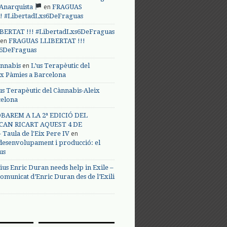
en
 Anarquista
FRAGUAS
! #LibertadLxs6DeFraguas
BERTAT !!! #LibertadLxs6DeFraguas
en
FRAGUAS LLIBERTAT !!!
s6DeFraguas
en
annabis
L’us Terapèutic del
ix Pàmies a Barcelona
us Terapèutic del Cànnabis-Aleix
celona
BAREM A LA 2ª EDICIÓ DEL
CAN RICART AQUEST 4 DE
en
Taula de l'Eix Pere IV
 desenvolupament i producció: el
us
ius Enric Duran needs help in Exile –
omunicat d’Enric Duran des de l’Exili