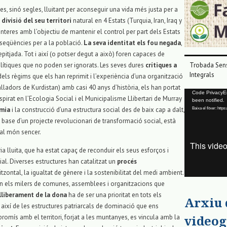
, sinó segles, lluitant per aconseguir una vida més justa per a
a
divisió del seu territori
natural en 4 Estats (Turquia, Iran, Iraq y
onteres amb l’objectiu de mantenir el control per part dels Estats
nseqüències per a la població.
La seva identitat els fou negada
,
repitjada. Tot i així (o potser degut a això) foren capaces de
Trobada Sens
lítiques que no poden ser ignorats. Les seves dures
crítiques a
Integrals
t dels règims que els han reprimit i l’experiència d’una organització
lladors de Kurdistan) amb casi 40 anys d’història, els han portat
Reproductor
Code PrivacyErr
pirat en l’Ecologia Social i el Municipalisme Llibertari de Murray
been notified.
de
Baixa el fitxer: ht
mia
i la construcció d’una estructura social des de baix cap a dalt,
vídeo
a base d’un projecte revolucionari de transformació social, està
 al món sencer.
a lluita, que ha estat capaç de reconduir els seus esforços i
al. Diverses estructures han catalitzat un
procés
zontal, la igualtat de gènere i la sostenibilitat del medi ambient.
a en els milers de comunes, assemblees i organitzacions que
lliberament de la dona
ha de ser una prioritat en tots els
Arxiu
 així de les estructures patriarcals de dominació que ens
omís amb el territori, forjat a les muntanyes, es vincula amb la
videog