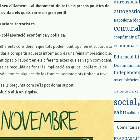
aureasocia
el seu aïllament. L’alliberament de tots els presos polítics de
autogesti
 vida dels quals corre un gran perill.
Barcelona
bio
zacions terroristes.
comuna
e col·laboració econòmica y política.
coopfunding
economia
ec
dherents considerem que tots podem participar en el suport a la
judar a compartir aquesta informació és una feina imprescindible.
Educació ll
ticipació i suport en els diferents actes que es vagin convocant,
Duran
fairco
de recollida de fons i la implicació en grups i col·lectius de
Independèn
són només algunes de les formes, sempre pots trobar la teva.
assembleàries
e’ls pregunta com se’ls pot donar suport:
històrica
mercat
olució allà on siguis».
social
salut
solidar
Comentaris r
FRAGUAS LLI