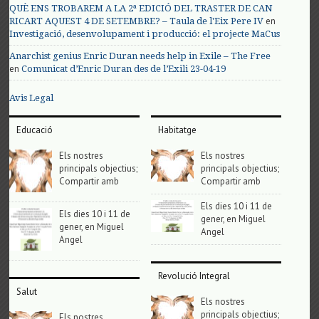
QUÈ ENS TROBAREM A LA 2ª EDICIÓ DEL TRASTER DE CAN
en
RICART AQUEST 4 DE SETEMBRE? – Taula de l'Eix Pere IV
Investigació, desenvolupament i producció: el projecte MaCus
Anarchist genius Enric Duran needs help in Exile – The Free
en
Comunicat d’Enric Duran des de l’Exili 23-04-19
Avis Legal
Educació
Habitatge
Els nostres
Els nostres
principals objectius;
principals objectius;
Compartir amb
Compartir amb
Els dies 10 i 11 de
Els dies 10 i 11 de
gener, en Miguel
gener, en Miguel
Angel
Angel
Revolució Integral
Salut
Els nostres
principals objectius;
Els nostres