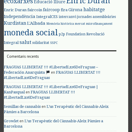
Enric Duran
ecoxarxes
Educació lliure
habitatge
faircoop
Girona
Enric Duran
faircoin
fira
Independència
IntegralCES
intercanvi
jornades assembleàries
Kurdistan
L'Albada
Memòria històrica
mercat
microfinançament
moneda social
Revolució
p2p Foundation
salut
Integral
solidaritat
SSPC
Comentaris recents
FRAGUAS LLIBERTAT !!! #LibertadLxs6DeFraguas –
en
Federación Anarquista
FRAGUAS LLIBERTAT !!!
#LibertadLxs6DeFraguas
FRAGUAS LLIBERTAT !!! #LibertadLxs6DeFraguas |
en
KanPasqual
FRAGUAS LLIBERTAT !!!
#LibertadLxs6DeFraguas
en
Semillas de cannabis
L’us Terapèutic del Cànnabis-Aleix
Pàmies a Barcelona
en
Growlet
L’us Terapèutic del Cànnabis-Aleix Pàmies a
Barcelona