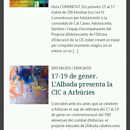
Hola COMUNITAT, Els pròxims 13 al 17
d’abril de 2014 tindran lloc les IV
Convivències per Adolescents a la
comunitat de Cal Cases. Adolescents,
famílies i l’equip d’acompanyants del
Projecte d’Adolescents de l’Oficina
d’Educació de la CIC estan creant un espai
per compartir moments màgics en un
entorn on es […]
DESTACATS
/
EDUCACIÓ
17-19 de gener.
L’Albada presenta la
CIC a Arbúcies
Coincidint amb els actes que se celebren
a Arbúcies el cap de setmana del 17 al 19
de gener en commemoració del 300
aniversari del combat d’Arbúcies, el
projecte educatiu de L’Albada celebra unes