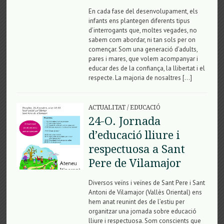
En cada fase del desenvolupament, els
infants ens plantegen diferents tipus
d’interrogants que, moltes vegades, no
sabem com abordar, ni tan sols per on
començar. Som una generació d’adults,
pares i mares, que volem acompanyar i
educar des de la confiança, la llibertat i el
respecte. La majoria de nosaltres […]
ACTUALITAT
/
EDUCACIÓ
24-O. Jornada
d’educació lliure i
respectuosa a Sant
Pere de Vilamajor
Diversos veïns i veïnes de Sant Pere i Sant
Antoni de Vilamajor (Vallès Oriental) ens
hem anat reunint des de l’estiu per
organitzar una jornada sobre educació
lliure i respectuosa. Som conscients que