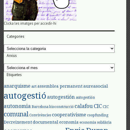
Clicka les imatges per accedir-hi
Categories
Categories
Arxius
Arxius
Etiquetes
anarquisme
aureasocial
assemblea permanent
art
autogestió
autogestión
autogestión
autonomia
calafou
CIC
CIC
Barcelona
bioconstrucció
comunal
cooperativisme
Convivències
coopfunding
documental
Decreixement
economia
economia solidària