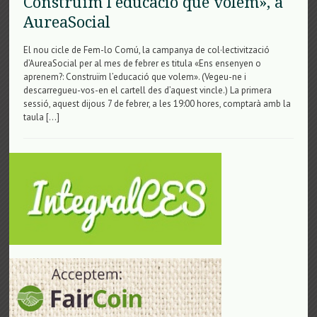
Construïm l'educació que volem», a
AureaSocial
El nou cicle de Fem-lo Comú, la campanya de col·lectivització
d’AureaSocial per al mes de febrer es titula «Ens ensenyen o
aprenem?: Construïm l’educació que volem». (Vegeu-ne i
descarregueu-vos-en el cartell des d’aquest vincle.) La primera
sessió, aquest dijous 7 de febrer, a les 19:00 hores, comptarà amb la
taula […]