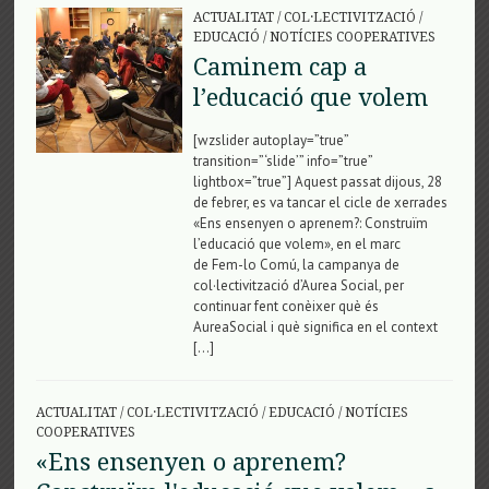
ACTUALITAT
/
COL·LECTIVITZACIÓ
/
EDUCACIÓ
/
NOTÍCIES COOPERATIVES
Caminem cap a
l’educació que volem
[wzslider autoplay=”true”
transition=”‘slide’” info=”true”
lightbox=”true”] Aquest passat dijous, 28
de febrer, es va tancar el cicle de xerrades
«Ens ensenyen o aprenem?: Construïm
l’educació que volem», en el marc
de Fem-lo Comú, la campanya de
col·lectivització d’Aurea Social, per
continuar fent conèixer què és
AureaSocial i què significa en el context
[…]
ACTUALITAT
/
COL·LECTIVITZACIÓ
/
EDUCACIÓ
/
NOTÍCIES
COOPERATIVES
«Ens ensenyen o aprenem?