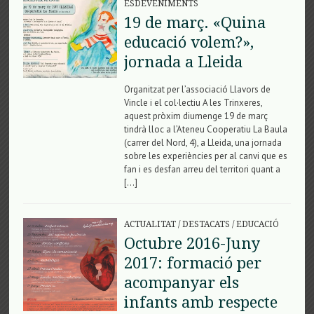
ESDEVENIMENTS
19 de març. «Quina
educació volem?»,
jornada a Lleida
Organitzat per l’associació Llavors de
Vincle i el col·lectiu A les Trinxeres,
aquest pròxim diumenge 19 de març
tindrà lloc a l’Ateneu Cooperatiu La Baula
(carrer del Nord, 4), a Lleida, una jornada
sobre les experiències per al canvi que es
fan i es desfan arreu del territori quant a
[…]
ACTUALITAT
/
DESTACATS
/
EDUCACIÓ
Octubre 2016-Juny
2017: formació per
acompanyar els
infants amb respecte