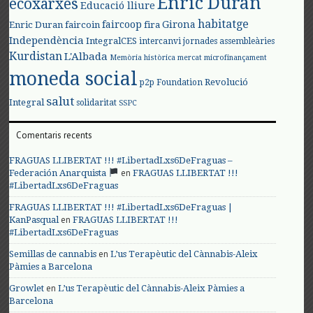
Enric Duran
ecoxarxes
Educació lliure
habitatge
faircoop
Girona
Enric Duran
faircoin
fira
Independència
IntegralCES
intercanvi
jornades assembleàries
Kurdistan
L'Albada
Memòria històrica
mercat
microfinançament
moneda social
Revolució
p2p Foundation
salut
Integral
solidaritat
SSPC
Comentaris recents
FRAGUAS LLIBERTAT !!! #LibertadLxs6DeFraguas –
en
Federación Anarquista
FRAGUAS LLIBERTAT !!!
#LibertadLxs6DeFraguas
FRAGUAS LLIBERTAT !!! #LibertadLxs6DeFraguas |
en
KanPasqual
FRAGUAS LLIBERTAT !!!
#LibertadLxs6DeFraguas
en
Semillas de cannabis
L’us Terapèutic del Cànnabis-Aleix
Pàmies a Barcelona
en
Growlet
L’us Terapèutic del Cànnabis-Aleix Pàmies a
Barcelona