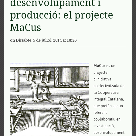
desenvolupament i
producció: el projecte
MaCus
on Dissabte, 5 de juliol, 2014 at 18:26
MaCus
es un
projecte
d’iniciativa
col·lectivitzada de
la Cooperativa
Integral Catalana,
que pretén ser un
referent
col·laboratiu en
investigació,
desenvolupament