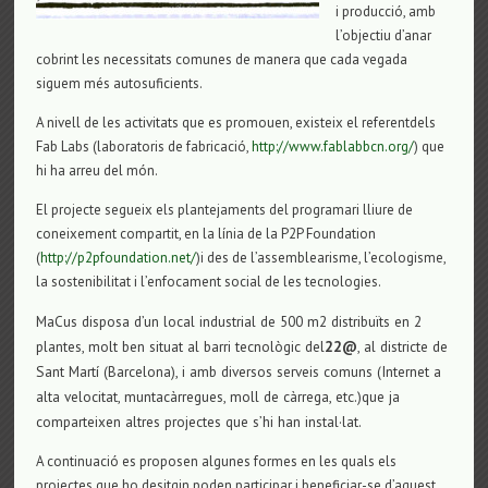
i producció, amb
l’objectiu d’anar
cobrint les necessitats comunes de manera que cada vegada
siguem més autosuficients.
A nivel
l
de l
e
s
activitats
que
es promouen, existeix
el referent
de
ls
Fab Labs
(laboratoris de fabricació,
http://www.fablabbcn.org/
)
que
hi ha
arreu d
el món.
El
projecte segueix els plantejaments
del
programari
lliure de
coneixement compartit
, en la
línia de la
P
2
P
Foundation
(
http://p2pfoundation.net/
)
i des de l’
as
se
mblearism
e
,
l’
ecologism
e
,
la
sostenibilitat
i
l’
enfocament
social
de l
e
s
tecnologies
.
MaCus disposa d’un local industrial de 500 m2 distribuïts en 2
plantes, molt ben situat al barri tecnològic del
22@
, al districte de
Sant Martí (Barcelona), i amb diversos serveis comuns (Internet a
alta velocitat, muntacàrregues, moll de càrrega, etc.)que ja
comparteixen altres projectes que s’hi han instal·lat.
A continuació es proposen algunes formes en les quals els
projectes que ho desitgin poden participar i beneficiar-se d’aquest