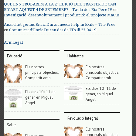
QUÈ ENS TROBAREM A LA 2ª EDICIÓ DEL TRASTER DE CAN
en
RICART AQUEST 4 DE SETEMBRE? – Taula de l'Eix Pere IV
Investigació, desenvolupament i producció: el projecte MaCus
Anarchist genius Enric Duran needs help in Exile – The Free
en
Comunicat d’Enric Duran des de l’Exili 23-04-19
Avis Legal
Educació
Habitatge
Els nostres
Els nostres
principals objectius;
principals objectius;
Compartir amb
Compartir amb
Els dies 10 i 11 de
Els dies 10 i 11 de
gener, en Miguel
gener, en Miguel
Angel
Angel
Revolució Integral
Salut
Els nostres
principals objectius;
Els nostres