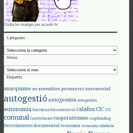
Clicka les imatges per accedir-hi
Categories
Categories
Arxius
Arxius
Etiquetes
anarquisme
aureasocial
assemblea permanent
art
autogestió
autogestión
autogestión
autonomia
calafou
CIC
CIC
Barcelona
bioconstrucció
comunal
cooperativisme
Convivències
coopfunding
documental
Decreixement
economia
economia solidària