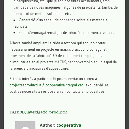
bioarquitectura, etc., que ja són possibles actualment i, amb
l’arribada de noves màquines i algunes de ja existents, també, de
fabricació de metall, soldadura, etc.
Generació d’un segell de confiança sobre els materials
fabricats.
Espai d’emmagatzematge i distribució p
e
r a
l mercat virtual.
Alhora, també ampliem la crida a tothom qui, tot i no portar
necessàriament un projecte en marxa, practiqui o conegui el
moviment de la fabricació 3D de caire obert i tingui ganes
d’implicar-se en el projecte MACUS, per convertir-lo en un espai de
referència d’iniciatives d’aquest caire.
Si
teniu
interè
s
a
participar-hi podeu enviar un correu a
projectesproductius@cooperativaintegral.cat
i explicar-hi
les
vostres necessitats i
es
posar
an
en contacte amb vosaltres
.
Tags:
3D
,
investigació
,
producció
Author:
cooperativa