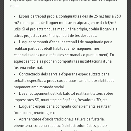
espai:
Espais de treball propis, configurables des de 25 m2 fins a 250
m2 i a uns preus de lloguer molt avantatjosos, entre 3 i 6 €/m2
útils. Si el projecte tingués maquinària pròpia, podria llogar-la a
altres projectes i així finançar part de les despeses.
Lloguer compartit d’espai de treball i de maquinària per a
realitzar part del treball habitual amb màquines més
especialitzades (un o més dies setmanals o puntualment). En
aquest sentit ja es podrien compartir les instal·lacions d’una
fusteria industrial.
Contractació dels serveis d’operaris especialitzats per a
treballs específics a preus cooperatius i amb la possibilitat de
pagament amb moneda social.
Desenvolupament del Fab Lab, tot realitzant tallers sobre
impressores 3D, muntatge de RepRaps, fresadores 3D, etc.
Lloguer d’espais per a compartir coneixements, realitzar
formacions, reunions, etc.
Aprenentatge d’oficis tradicionals: tallers de fusteria,
ebenisteria, corderia, reparació d’electrodomèstics, palets,