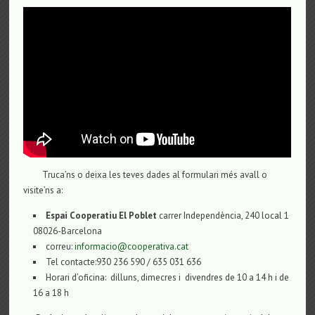
Truca’ns o deixa les teves dades al formulari més avall o
visite’ns a:
Espai Cooperatiu El Poblet
carrer Independència, 240 local 1
08026-Barcelona
correu:
informacio@cooperativa.cat
Tel contacte:930 236 590 / 635 031 636
Horari d’oficina: dilluns, dimecres i divendres de 10 a 14 h i de
16 a 18 h