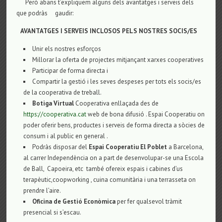
Però abans t’expliquem alguns dels avantatges i serveis dels
que podràs gaudir:
AVANTATGES I SERVEIS INCLOSOS PELS NOSTRES SOCIS/ES
Unir els nostres esforços
Millorar la oferta de projectes mitjançant xarxes cooperatives
Participar de forma directa i
Compartir la gestió i les seves despeses per tots els socis/es
de la cooperativa de treball.
Botiga Virtual
Cooperativa enllaçada des de
https://cooperativa.cat
web de bona difusió . Espai Cooperatiu on
poder oferir bens, productes i serveis de forma directa a sòcies de
consum i al public en general .
Podràs disposar del
Espai Cooperatiu El Poblet
a Barcelona,
al carrer Independència on a part de desenvolupar-se una Escola
de Ball, Capoeira, etc també ofereix espais i cabines d’us
terapèutic,coopworking , cuina comunitària i una terrasseta on
prendre l’aire.
Oficina de Gestió Econòmica
per fer qualsevol tràmit
presencial si s’escau.