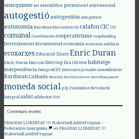
anarquisme
aureasocial
assemblea permanent
art
autogestió
autogestión
autogestión
autonomia
calafou
CIC
CIC
Barcelona
bioconstrucció
comunal
cooperativisme
Convivències
coopfunding
documental
Decreixement
economia
economia solidària
Enric Duran
ecoxarxes
Educació lliure
habitatge
faircoop
Girona
Enric Duran
faircoin
fira
Independència
IntegralCES
intercanvi
jornades assembleàries
Kurdistan
L'Albada
Memòria històrica
mercat
microfinançament
moneda social
Revolució
p2p Foundation
salut
Integral
solidaritat
SSPC
Comentaris recents
FRAGUAS LLIBERTAT !!! #LibertadLxs6DeFraguas –
en
Federación Anarquista
FRAGUAS LLIBERTAT !!!
#LibertadLxs6DeFraguas