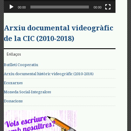
00:00
00:00
Arxiu documental videogràfic
de la CIC (2010-2018)
Enllaços
Butlletí Cooperatiu
Arxiu documental històric videogràfic (2010-2018)
Ecoxarxes
Moneda Social-Integralces
Donacions