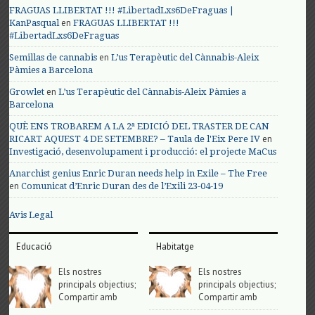
FRAGUAS LLIBERTAT !!! #LibertadLxs6DeFraguas |
en
KanPasqual
FRAGUAS LLIBERTAT !!!
#LibertadLxs6DeFraguas
en
Semillas de cannabis
L’us Terapèutic del Cànnabis-Aleix
Pàmies a Barcelona
en
Growlet
L’us Terapèutic del Cànnabis-Aleix Pàmies a
Barcelona
QUÈ ENS TROBAREM A LA 2ª EDICIÓ DEL TRASTER DE CAN
en
RICART AQUEST 4 DE SETEMBRE? – Taula de l'Eix Pere IV
Investigació, desenvolupament i producció: el projecte MaCus
Anarchist genius Enric Duran needs help in Exile – The Free
en
Comunicat d’Enric Duran des de l’Exili 23-04-19
Avis Legal
Educació
Habitatge
Els nostres
Els nostres
principals objectius;
principals objectius;
Compartir amb
Compartir amb