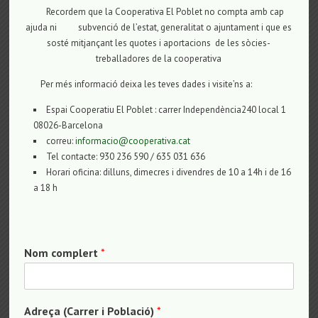
Recordem que la Cooperativa El Poblet no compta amb cap
ajuda ni subvenció de l’estat, generalitat o ajuntament i que es
sosté mitjançant les quotes i aportacions de les sòcies-
treballadores de la cooperativa
Per més informació deixa les teves dades i visite’ns a:
Espai Cooperatiu El Poblet : carrer Independència240 local 1
08026-Barcelona
correu:
informacio@cooperativa.cat
Tel contacte: 930 236 590 / 635 031 636
Horari oficina: dilluns, dimecres i divendres de 10 a 14h i de 16
a 18 h
Nom complert
*
Adreça (Carrer i Població)
*