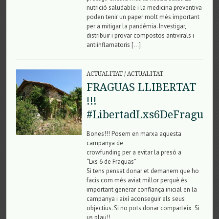
nutrició saludable i la medicina preventiva
poden tenir un paper molt més important
per a mitigar la pandèmia. Investigar,
distribuir i provar compostos antivirals i
antiinflamatoris […]
ACTUALITAT
/
ACTUALITAT
FRAGUAS LLIBERTAT
!!!
#LibertadLxs6DeFraguas
Bones!!! Posem en marxa aquesta
campanya de
crowfunding per a evitar la presó a
“Lxs 6 de Fraguas”
Si tens pensat donar et demanem que ho
facis com més aviat millor perquè és
important generar confiança inicial en la
campanya i així aconseguir els seus
objectius. Si no pots donar comparteix Si
us plau!!