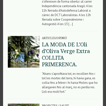
s’ofereixen de forma oberta i al carrer
Independència cantonada Aragó: A les
11h Xerrada d’Autodefensa Laboral a
càrrec de DCT Laboralistas. A les 12h
Xerrada sobre Cooperativisme i
Autogestió A les 13 […]
ARTICLES/OPINIÓ
LA MODA DE L’Oli
d’Oliva Verge Extra
COLLITA
PRIMERENCA.
“Abans s’aprofitava tot, es recollien fins i
tot les mortes del terra, hi havia gana, es
collia fins a febrer i hi havia Molins que ho
allargaven fins al març, no es perdia res.
L’oli era molt fort.”
PROJECTES
/
SALUT