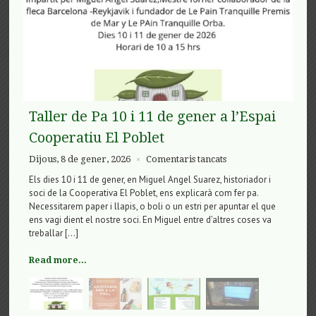
Taller de Pa 10 i 11 de gener a l’Espai
Cooperatiu El Poblet
a
Dijous, 8 de gener, 2026
Comentaris tancats
×
Taller
Els dies 10 i 11 de gener, en Miguel Angel Suarez, historiador i
de
soci de la Cooperativa El Poblet, ens explicarà com fer pa.
Pa
Necessitarem paper i llapis, o boli o un estri per apuntar el que
10
ens vagi dient el nostre soci. En Miguel entre d’altres coses va
i
treballar […]
11
de
Read more...
gener
a
l’Espai
Cooperatiu