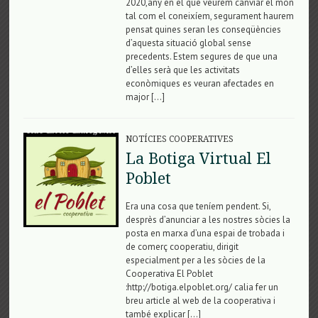
2020,any en el que veurem canviar el mon
tal com el coneixíem, segurament haurem
pensat quines seran les conseqüències
d’aquesta situació global sense
precedents. Estem segures de que una
d’elles serà que les activitats
econòmiques es veuran afectades en
major […]
NOTÍCIES COOPERATIVES
La Botiga Virtual El
Poblet
Era una cosa que teníem pendent. Si,
desprès d’anunciar a les nostres sòcies la
posta en marxa d’una espai de trobada i
de comerç cooperatiu, dirigit
especialment per a les sòcies de la
Cooperativa El Poblet
:http://botiga.elpoblet.org/ calia fer un
breu article al web de la cooperativa i
també explicar […]