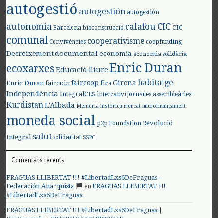
autogestió
autogestión
autogestión
autonomia
calafou
CIC
CIC
Barcelona
bioconstrucció
comunal
cooperativisme
Convivències
coopfunding
documental
Decreixement
economia
economia solidària
Enric Duran
ecoxarxes
Educació lliure
habitatge
faircoop
Girona
Enric Duran
faircoin
fira
Independència
IntegralCES
intercanvi
jornades assembleàries
Kurdistan
L'Albada
Memòria històrica
mercat
microfinançament
moneda social
Revolució
p2p Foundation
salut
Integral
solidaritat
SSPC
Comentaris recents
FRAGUAS LLIBERTAT !!! #LibertadLxs6DeFraguas –
en
Federación Anarquista
FRAGUAS LLIBERTAT !!!
#LibertadLxs6DeFraguas
FRAGUAS LLIBERTAT !!! #LibertadLxs6DeFraguas |