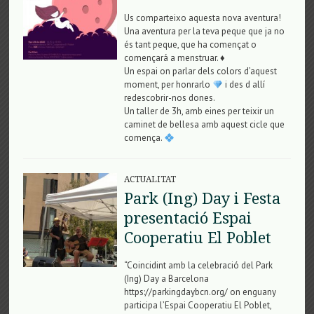
Us comparteixo aquesta nova aventura!
Una aventura per la teva peque que ja no
és tant peque, que ha començat o
començará a menstruar. ♦️
Un espai on parlar dels colors d’aquest
moment, per honrarlo
i des d allí
redescobrir-nos dones.
Un taller de 3h, amb eines per teixir un
caminet de bellesa amb aquest cicle que
comença.
ACTUALITAT
Park (Ing) Day i Festa
presentació Espai
Cooperatiu El Poblet
“Coincidint amb la celebració del Park
(Ing) Day a Barcelona
https://parkingdaybcn.org/ on enguany
participa l’Espai Cooperatiu El Poblet,