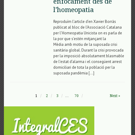
enfocament des de
l’homeopatia
Reproduïm l’article d’en Xavier Borràs
publicat al bloc de l’Associació Catalana
per l’Homeopatia Unicista on es parla de
la por que s’estén mitjançant la
Mèdia amb motiu de la suposada crisi
sanitària global. Durant la crisi provocada
per la imposició absolutament blasmable
de l’estat d’alarma i el consegüent arrest
domiciliari de tota la població per la
suposada pandèmia […]
1
2
3
…
70
Next »