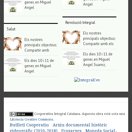
gener, en Miguel
Angel
Angel
Revolució Integral
Salut
Els nostres
principals objectius;
Els nostres
Compartir amb els
principals objectius;
Compartir amb
Els dies 10 i 11 de
gener, en Miguel
Els dies 10 i 11 de
Angel Suarez,
gener, en Miguel
Angel
Cooperativa Integral Catalana. Aquesta obra està sota una
Llicència Creative Commons
.
Butlletí Cooperatiu
Arxiu documental històric
videogràfic (2010-2018)
Ecoxarxes
Moneda Social-