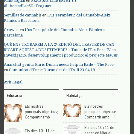
en
KanPasqual
FRAGUAS LLIBERTAT !!!
#LibertadLxs6DeFraguas
en
Semillas de cannabis
L’us Terapèutic del Cànnabis-Aleix
Pàmies a Barcelona
en
Growlet
L’us Terapèutic del Cànnabis-Aleix Pàmies a
Barcelona
QUÈ ENS TROBAREM A LA 2ª EDICIÓ DEL TRASTER DE CAN
en
RICART AQUEST 4 DE SETEMBRE? – Taula de l'Eix Pere IV
Investigació, desenvolupament i producció: el projecte MaCus
Anarchist genius Enric Duran needs help in Exile – The Free
en
Comunicat d’Enric Duran des de l’Exili 23-04-19
Avis Legal
Educació
Habitatge
Els nostres
Els nostres
principals objectius;
principals objectius;
Compartir amb
Compartir amb
Els dies 10 i 11 de
Els dies 10 i 11 de
gener, en Miguel