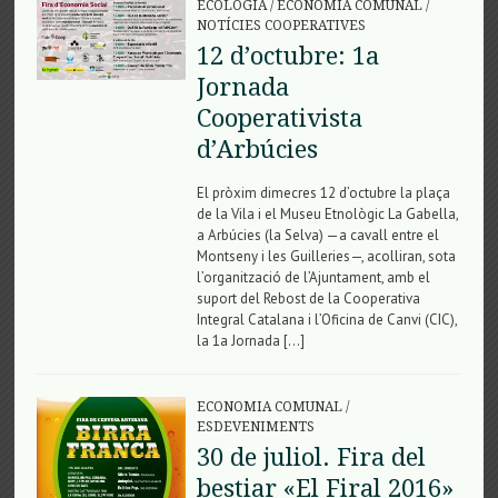
ECOLOGIA
/
ECONOMIA COMUNAL
/
NOTÍCIES COOPERATIVES
12 d’octubre: 1a
Jornada
Cooperativista
d’Arbúcies
El pròxim dimecres 12 d’octubre la plaça
de la Vila i el Museu Etnològic La Gabella,
a Arbúcies (la Selva) —a cavall entre el
Montseny i les Guilleries—, acolliran, sota
l’organització de l’Ajuntament, amb el
suport del Rebost de la Cooperativa
Integral Catalana i l’Oficina de Canvi (CIC),
la 1a Jornada […]
ECONOMIA COMUNAL
/
ESDEVENIMENTS
30 de juliol. Fira del
bestiar «El Firal 2016»