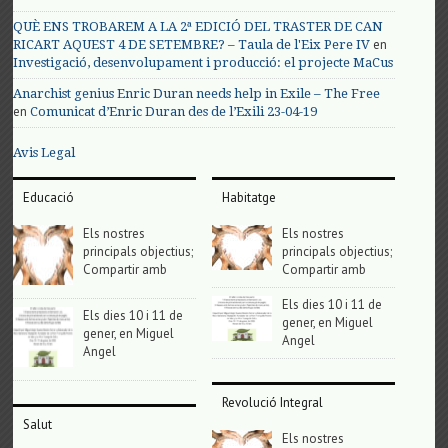
QUÈ ENS TROBAREM A LA 2ª EDICIÓ DEL TRASTER DE CAN
en
RICART AQUEST 4 DE SETEMBRE? – Taula de l'Eix Pere IV
Investigació, desenvolupament i producció: el projecte MaCus
Anarchist genius Enric Duran needs help in Exile – The Free
en
Comunicat d’Enric Duran des de l’Exili 23-04-19
Avis Legal
Educació
Habitatge
Els nostres
Els nostres
principals objectius;
principals objectius;
Compartir amb
Compartir amb
Els dies 10 i 11 de
Els dies 10 i 11 de
gener, en Miguel
gener, en Miguel
Angel
Angel
Revolució Integral
Salut
Els nostres