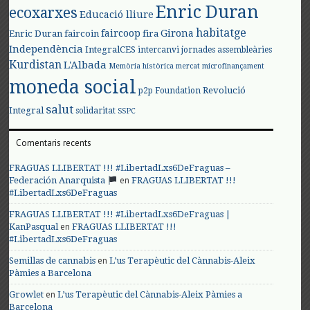
Enric Duran
ecoxarxes
Educació lliure
habitatge
faircoop
Girona
Enric Duran
faircoin
fira
Independència
IntegralCES
intercanvi
jornades assembleàries
Kurdistan
L'Albada
Memòria històrica
mercat
microfinançament
moneda social
Revolució
p2p Foundation
salut
Integral
solidaritat
SSPC
Comentaris recents
FRAGUAS LLIBERTAT !!! #LibertadLxs6DeFraguas –
en
Federación Anarquista
FRAGUAS LLIBERTAT !!!
#LibertadLxs6DeFraguas
FRAGUAS LLIBERTAT !!! #LibertadLxs6DeFraguas |
en
KanPasqual
FRAGUAS LLIBERTAT !!!
#LibertadLxs6DeFraguas
en
Semillas de cannabis
L’us Terapèutic del Cànnabis-Aleix
Pàmies a Barcelona
en
Growlet
L’us Terapèutic del Cànnabis-Aleix Pàmies a
Barcelona