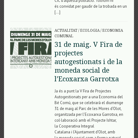
CIC d’aquesta població. Tothom hi
és convidat per gaudir de la trobada en un
[…]
ACTUALITAT
/
ECOLOGIA
/
ECONOMIA
COMUNAL
31 de maig. V Fira de
projectes
autogestionats i de la
moneda social de
l’Ecoxarxa Garrotxa
Ja és a punt la V Fira de Projectes
Autogestionats per a una Economia del
Bé Comú, que se celebrarà el diumenge
31 de maig al Parc de les Mores d’Olot,
organitzada per l’Ecoxarxa Garrotxa, en
col·laboració amb el Projecte Ishtar,
la Cooperativa Integral
Catalana i l’Ajuntament d’Olot, amb
la moneda social com a forma natural