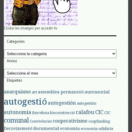
Clicka les imatges per accedir-hi
Categories
Categories
Arxius
Arxius
Etiquetes
anarquisme
aureasocial
assemblea permanent
art
autogestió
autogestión
autogestión
autonomia
calafou
CIC
CIC
Barcelona
bioconstrucció
comunal
cooperativisme
Convivències
coopfunding
documental
Decreixement
economia
economia solidària