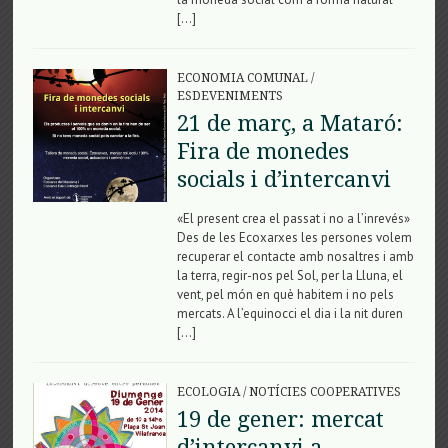
[…]
ECONOMIA COMUNAL
/
ESDEVENIMENTS
21 de març, a Mataró:
Fira de monedes
socials i d’intercanvi
«El present crea el passat i no a l’inrevés»
Des de les Ecoxarxes les persones volem
recuperar el contacte amb nosaltres i amb
la terra, regir-nos pel Sol, per la Lluna, el
vent, pel món en què habitem i no pels
mercats. A l’equinocci el dia i la nit duren
[…]
ECOLOGIA
/
NOTÍCIES COOPERATIVES
19 de gener: mercat
d’intercanvi a