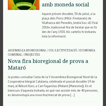
amb moneda social
Aquest pròxim dissabte, 30 de juliol, a la
plaça dels Porcs (Milà i Fontanals) de
Vilafranca del Penedès, tindrà lloc «El Firal
2016», tradicional fira de bestiar que es fa
des de l’any 1920. Als cartells hi trobareu
tota la informació.
ASSEMBLEA BIOREGIONAL
/
COL·LECTIVITZACIÓ
/
ECONOMIA
COMUNAL
/
PROJECTES
Nova fira bioregional de prova a
Mataró
Ja podeu consultar l’acta de la V Assemblea Bioregional Nord de la
Cooperativa Integral Catalana, celebrada el passat dissabte 19 de
març al Rebost Iluro, a Can Fugarolas (Mataró [Maresme]). En el
transcurs d’aquesta trobada, en què van assistir més de 40 persones,
es desenvolupà una nova fira/mercat de prova […]