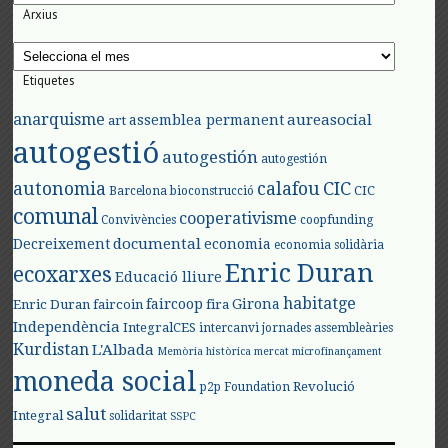
Arxius
Arxius
Etiquetes
anarquisme
aureasocial
assemblea permanent
art
autogestió
autogestión
autogestión
autonomia
calafou
CIC
CIC
Barcelona
bioconstrucció
comunal
cooperativisme
Convivències
coopfunding
documental
Decreixement
economia
economia solidària
Enric Duran
ecoxarxes
Educació lliure
habitatge
faircoop
Girona
Enric Duran
faircoin
fira
Independència
IntegralCES
intercanvi
jornades assembleàries
Kurdistan
L'Albada
Memòria històrica
mercat
microfinançament
moneda social
Revolució
p2p Foundation
salut
Integral
solidaritat
SSPC