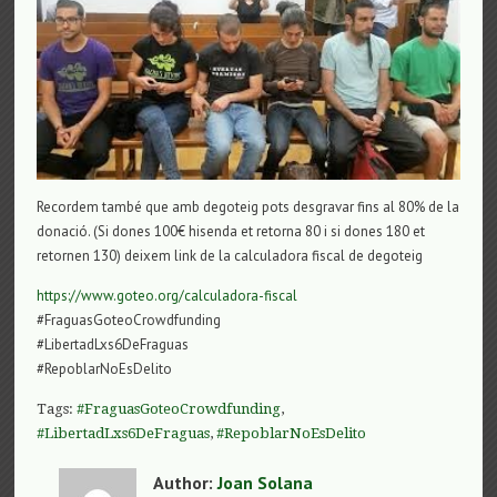
Recordem també que amb degoteig pots desgravar fins al 80% de la
donació. (Si dones 100€ hisenda et retorna 80 i si dones 180 et
retornen 130) deixem link de la calculadora fiscal de degoteig
https://www.goteo.org/calculadora-fiscal
#FraguasGoteoCrowdfunding
#LibertadLxs6DeFraguas
#RepoblarNoEsDelito
Tags:
#FraguasGoteoCrowdfunding
,
#LibertadLxs6DeFraguas
,
#RepoblarNoEsDelito
Author:
Joan Solana