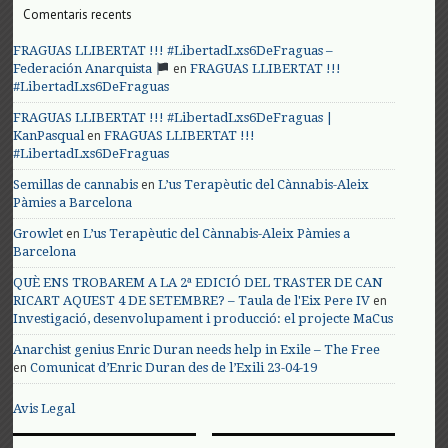
Comentaris recents
FRAGUAS LLIBERTAT !!! #LibertadLxs6DeFraguas –
en
Federación Anarquista
FRAGUAS LLIBERTAT !!!
#LibertadLxs6DeFraguas
FRAGUAS LLIBERTAT !!! #LibertadLxs6DeFraguas |
en
KanPasqual
FRAGUAS LLIBERTAT !!!
#LibertadLxs6DeFraguas
en
Semillas de cannabis
L’us Terapèutic del Cànnabis-Aleix
Pàmies a Barcelona
en
Growlet
L’us Terapèutic del Cànnabis-Aleix Pàmies a
Barcelona
QUÈ ENS TROBAREM A LA 2ª EDICIÓ DEL TRASTER DE CAN
en
RICART AQUEST 4 DE SETEMBRE? – Taula de l'Eix Pere IV
Investigació, desenvolupament i producció: el projecte MaCus
Anarchist genius Enric Duran needs help in Exile – The Free
en
Comunicat d’Enric Duran des de l’Exili 23-04-19
Avis Legal