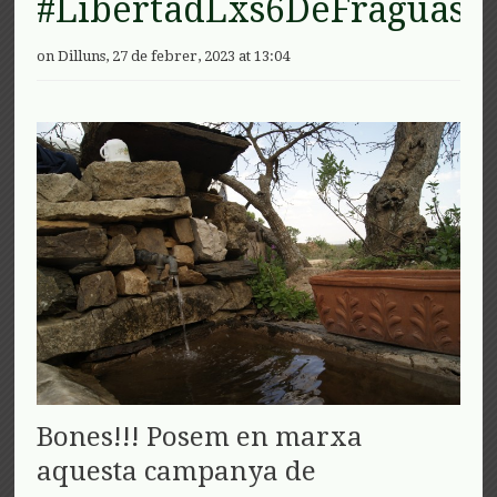
#LibertadLxs6DeFraguas
on Dilluns, 27 de febrer, 2023 at 13:04
Bones!!! Posem en marxa
aquesta campanya de