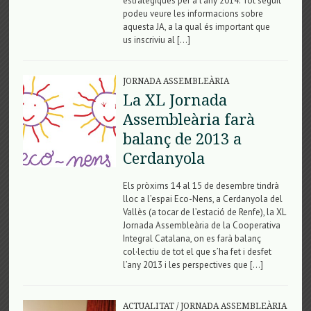
estratègiques per a l’any 2014. Tot seguit
podeu veure les informacions sobre
aquesta JA, a la qual és important que
us inscriviu al […]
JORNADA ASSEMBLEÀRIA
La XL Jornada
Assembleària farà
balanç de 2013 a
Cerdanyola
Els pròxims 14 al 15 de desembre tindrà
lloc a l’espai Eco-Nens, a Cerdanyola del
Vallès (a tocar de l’estació de Renfe), la XL
Jornada Assembleària de la Cooperativa
Integral Catalana, on es farà balanç
col·lectiu de tot el que s’ha fet i desfet
l’any 2013 i les perspectives que […]
ACTUALITAT
/
JORNADA ASSEMBLEÀRIA