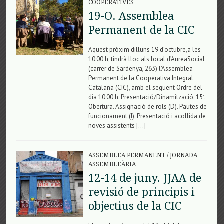
COOPERATIVES
19-O. Assemblea
Permanent de la CIC
Aquest pròxim dilluns 19 d’octubre,a les
10:00 h, tindrà lloc als local d’AureaSocial
(carrer de Sardenya, 263) l’Assemblea
Permanent de la Cooperativa Integral
Catalana (CIC), amb el següent Ordre del
dia 10:00 h. Presentació/Dinamització. 15′.
Obertura. Assignació de rols (D). Pautes de
funcionament (I). Presentació i acollida de
noves assistents […]
ASSEMBLEA PERMANENT
/
JORNADA
ASSEMBLEÀRIA
12-14 de juny. JJAA de
revisió de principis i
objectius de la CIC