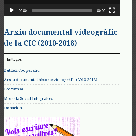
00:00
00:00
Arxiu documental videogràfic
de la CIC (2010-2018)
Enllaços
Butlletí Cooperatiu
Arxiu documental històric videogràfic (2010-2018)
Ecoxarxes
Moneda Social-Integralces
Donacions