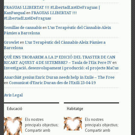
FRAGUAS LLIBERTAT !!! #LibertadLxs6DeFraguas |
en
KanPasqual
FRAGUAS LLIBERTAT !!!
#LibertadLxs6DeFraguas
en
Semillas de cannabis
L’us Terapèutic del Cànnabis-Aleix
Pàmies a Barcelona
en
Growlet
L’us Terapèutic del Cànnabis-Aleix Pàmies a
Barcelona
QUÈ ENS TROBAREM A LA 2ª EDICIÓ DEL TRASTER DE CAN
en
RICART AQUEST 4 DE SETEMBRE? – Taula de l'Eix Pere IV
Investigació, desenvolupament i producció: el projecte MaCus
Anarchist genius Enric Duran needs help in Exile – The Free
en
Comunicat d’Enric Duran des de l’Exili 23-04-19
Avis Legal
Educació
Habitatge
Els nostres
Els nostres
principals objectius;
principals objectius;
Compartir amb
Compartir amb