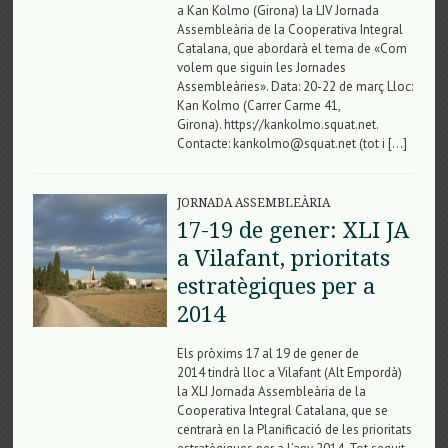
a Kan Kolmo (Girona) la LIV Jornada
Assembleària de la Cooperativa Integral
Catalana, que abordarà el tema de «Com
volem que siguin les Jornades
Assembleàries». Data: 20-22 de març Lloc:
Kan Kolmo (Carrer Carme 41,
Girona). https://kankolmo.squat.net.
Contacte: kankolmo@squat.net (tot i […]
JORNADA ASSEMBLEÀRIA
17-19 de gener: XLI JA
a Vilafant, prioritats
estratègiques per a
2014
Els pròxims 17 al 19 de gener de
2014 tindrà lloc a Vilafant (Alt Empordà)
la XLI Jornada Assembleària de la
Cooperativa Integral Catalana, que se
centrarà en la Planificació de les prioritats