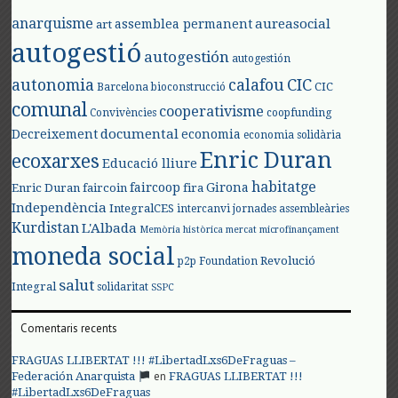
anarquisme
aureasocial
assemblea permanent
art
autogestió
autogestión
autogestión
autonomia
calafou
CIC
CIC
Barcelona
bioconstrucció
comunal
cooperativisme
Convivències
coopfunding
documental
Decreixement
economia
economia solidària
Enric Duran
ecoxarxes
Educació lliure
habitatge
faircoop
Girona
Enric Duran
faircoin
fira
Independència
IntegralCES
intercanvi
jornades assembleàries
Kurdistan
L'Albada
Memòria històrica
mercat
microfinançament
moneda social
Revolució
p2p Foundation
salut
Integral
solidaritat
SSPC
Comentaris recents
FRAGUAS LLIBERTAT !!! #LibertadLxs6DeFraguas –
en
Federación Anarquista
FRAGUAS LLIBERTAT !!!
#LibertadLxs6DeFraguas