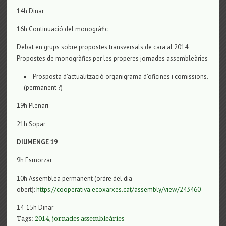
14h Dinar
16h Continuació del monogràfic
Debat en grups sobre propostes transversals de cara al 2014.
Propostes de monogràfics per les properes jornades assembleàries
Prosposta d’actualització organigrama d’oficines i comissions.
(permanent ?)
19h Plenari
21h Sopar
DIUMENGE 19
9h Esmorzar
10h Assemblea permanent (ordre del dia
obert):
https://cooperativa.ecoxarxes.cat/assembly/view/243460
14-15h Dinar
Tags:
2014
,
jornades assembleàries