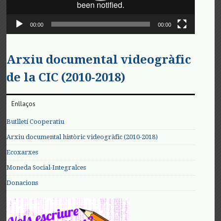
00:00
00:00
Arxiu documental videogràfic
de la CIC (2010-2018)
Enllaços
Butlletí Cooperatiu
Arxiu documental històric videogràfic (2010-2018)
Ecoxarxes
Moneda Social-Integralces
Donacions