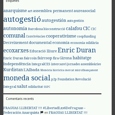
Etiquetes
anarquisme
aureasocial
assemblea permanent
art
autogestió
autogestión
autogestión
autonomia
calafou
CIC
CIC
Barcelona
bioconstrucció
comunal
cooperativisme
Convivències
coopfunding
documental
Decreixement
economia
economia solidària
Enric Duran
ecoxarxes
Educació lliure
habitatge
faircoop
Girona
Enric Duran
faircoin
fira
Independència
IntegralCES
intercanvi
jornades assembleàries
Kurdistan
L'Albada
Memòria històrica
mercat
microfinançament
moneda social
Revolució
p2p Foundation
salut
Integral
solidaritat
SSPC
Comentaris recents
FRAGUAS LLIBERTAT !!! #LibertadLxs6DeFraguas –
en
Federación Anarquista
FRAGUAS LLIBERTAT !!!