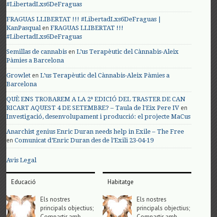
#LibertadLxs6DeFraguas
FRAGUAS LLIBERTAT !!! #LibertadLxs6DeFraguas |
en
KanPasqual
FRAGUAS LLIBERTAT !!!
#LibertadLxs6DeFraguas
en
Semillas de cannabis
L’us Terapèutic del Cànnabis-Aleix
Pàmies a Barcelona
en
Growlet
L’us Terapèutic del Cànnabis-Aleix Pàmies a
Barcelona
QUÈ ENS TROBAREM A LA 2ª EDICIÓ DEL TRASTER DE CAN
en
RICART AQUEST 4 DE SETEMBRE? – Taula de l'Eix Pere IV
Investigació, desenvolupament i producció: el projecte MaCus
Anarchist genius Enric Duran needs help in Exile – The Free
en
Comunicat d’Enric Duran des de l’Exili 23-04-19
Avis Legal
Educació
Habitatge
Els nostres
Els nostres
principals objectius;
principals objectius;
Compartir amb
Compartir amb