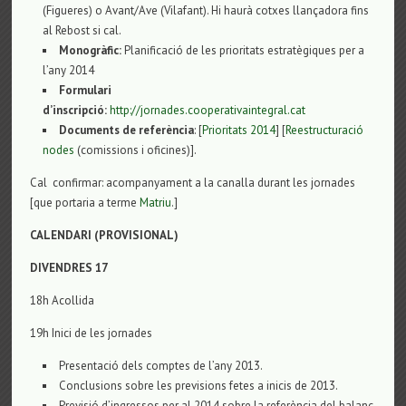
(Figueres) o Avant/Ave (Vilafant). Hi haurà cotxes llançadora fins
al Rebost si cal.
Monogràfic:
Planificació de les prioritats estratègiques per a
l’any 2014
Formulari
d’inscripció:
http://jornades.cooperativaintegral.cat
Documents de referència
: [
Prioritats 2014
] [
Reestructuració
nodes
(comissions i oficines)].
Cal confirmar: acompanyament a la canalla durant les jornades
[que portaria a terme
Matriu
.]
CALENDARI (PROVISIONAL)
DIVENDRES 17
18h Acollida
19h Inici de les jornades
Presentació dels comptes de l’any 2013.
Conclusions sobre les previsions fetes a inicis de 2013.
Previsió d’ingressos per al 2014 sobre la referència del balanç