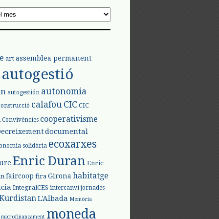
e
assemblea permanent
art
autogestió
l
autonomia
ón
autogestión
calafou
CIC
CIC
construcció
l
cooperativisme
Convivències
documental
Decreixement
ecoxarxes
onomia solidària
Enric Duran
iure
Enric
habitatge
faircoop
Girona
in
fira
cia
IntegralCES
intercanvi
jornades
Kurdistan
L'Albada
Memòria
moneda
microfinançament