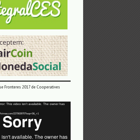
e Fronteres 2017 de Cooperatives
or: This video isn't available. The owner has
tps://vimeo.com/227063970?loop=0&_=1