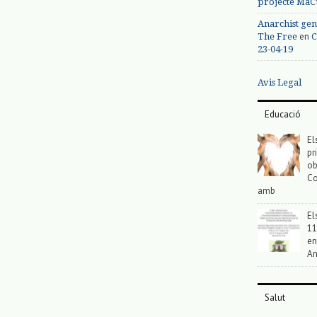
projecte MaC
Anarchist gen
en
The Free
C
23-04-19
Avis Legal
Educació
El
pr
ob
Co
amb
El
11
en
An
Salut