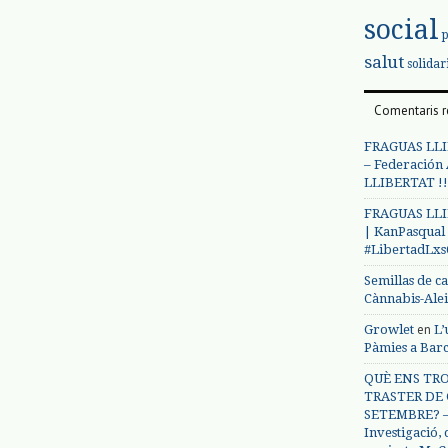
social
salut
solidar
Comentaris r
FRAGUAS LLI
– Federación
LLIBERTAT !!
FRAGUAS LLI
| KanPasqual
#LibertadLx
Semillas de c
Cànnabis-Ale
en
Growlet
L’
Pàmies a Bar
QUÈ ENS TRO
TRASTER DE 
SETEMBRE? – 
Investigació,