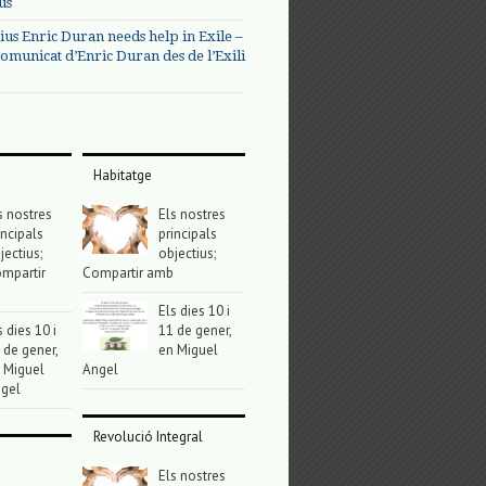
us
ius Enric Duran needs help in Exile –
omunicat d’Enric Duran des de l’Exili
Habitatge
s nostres
Els nostres
incipals
principals
jectius;
objectius;
mpartir
Compartir amb
Els dies 10 i
s dies 10 i
11 de gener,
 de gener,
en Miguel
 Miguel
Angel
gel
Revolució Integral
Els nostres