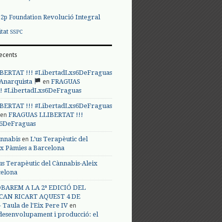
Revolució Integral
p2p Foundation
itat
SSPC
ecents
BERTAT !!! #LibertadLxs6DeFraguas
en
 Anarquista
FRAGUAS
! #LibertadLxs6DeFraguas
BERTAT !!! #LibertadLxs6DeFraguas
en
FRAGUAS LLIBERTAT !!!
s6DeFraguas
en
annabis
L’us Terapèutic del
ix Pàmies a Barcelona
us Terapèutic del Cànnabis-Aleix
celona
BAREM A LA 2ª EDICIÓ DEL
CAN RICART AQUEST 4 DE
en
Taula de l'Eix Pere IV
 desenvolupament i producció: el