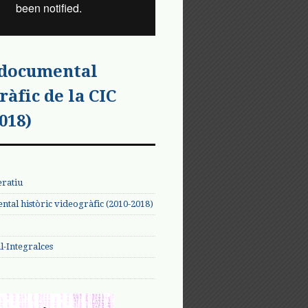
 documental
ràfic de la CIC
018)
eratiu
tal històric videogràfic (2010-2018)
-Integralces