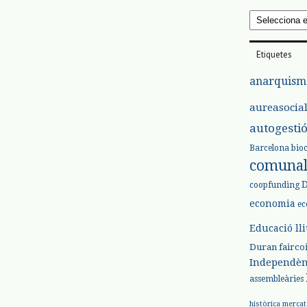
Arxius
Etiquetes
anarquism
aureasocia
autogesti
Barcelona
bio
comuna
coopfunding
economia
ec
Educació ll
Duran
fairco
Independèn
assembleàries
històrica
mercat