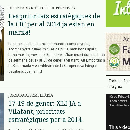
DESTACATS
/
NOTÍCIES COOPERATIVES
Les prioritats estratègiques de
la CIC per al 2014 ja estan en
marxa!
En un ambient de franca germanor i companyonia,
acompanyats d’unes miques de pluja, amb bons àpats i
bona música, més de 70 persones s’han reunit durant el cap
de setmana del 17 al 19 de gener a Vilafant (Alt Empordà) a
la XLI Jornada Assembleària de la Cooperativa Integral
Catalana, que ha […]
Trobada Sens
Integrals
JORNADA ASSEMBLEÀRIA
Reproductor
Code PrivacyErr
been notified.
17-19 de gener: XLI JA a
de
Baixa el fitxer: ht
vídeo
Vilafant, prioritats
estratègiques per a 2014