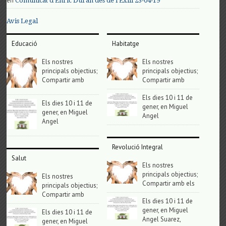
en
Comunicat d’Enric Duran des de l’Exili 23-04-19
Avis Legal
Educació
Habitatge
Els nostres
Els nostres
principals objectius;
principals objectius;
Compartir amb
Compartir amb
Els dies 10 i 11 de
Els dies 10 i 11 de
gener, en Miguel
gener, en Miguel
Angel
Angel
Revolució Integral
Salut
Els nostres
principals objectius;
Els nostres
Compartir amb els
principals objectius;
Compartir amb
Els dies 10 i 11 de
gener, en Miguel
Els dies 10 i 11 de
Angel Suarez,
gener, en Miguel