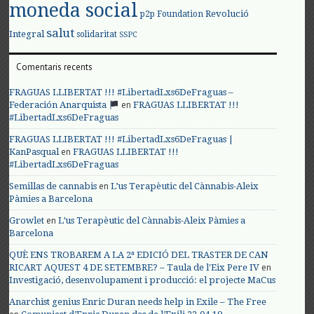
moneda social
Revolució
p2p Foundation
salut
Integral
solidaritat
SSPC
Comentaris recents
FRAGUAS LLIBERTAT !!! #LibertadLxs6DeFraguas –
en
Federación Anarquista
FRAGUAS LLIBERTAT !!!
#LibertadLxs6DeFraguas
FRAGUAS LLIBERTAT !!! #LibertadLxs6DeFraguas |
en
KanPasqual
FRAGUAS LLIBERTAT !!!
#LibertadLxs6DeFraguas
en
Semillas de cannabis
L’us Terapèutic del Cànnabis-Aleix
Pàmies a Barcelona
en
Growlet
L’us Terapèutic del Cànnabis-Aleix Pàmies a
Barcelona
QUÈ ENS TROBAREM A LA 2ª EDICIÓ DEL TRASTER DE CAN
en
RICART AQUEST 4 DE SETEMBRE? – Taula de l'Eix Pere IV
Investigació, desenvolupament i producció: el projecte MaCus
Anarchist genius Enric Duran needs help in Exile – The Free