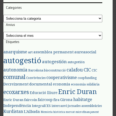
Categories
Categories
Arxius
Arxius
Etiquetes
anarquisme
aureasocial
assemblea permanent
art
autogestió
autogestión
autogestión
autonomia
calafou
CIC
CIC
Barcelona
bioconstrucció
comunal
cooperativisme
Convivències
coopfunding
documental
Decreixement
economia
economia solidària
Enric Duran
ecoxarxes
Educació lliure
habitatge
faircoop
Girona
Enric Duran
faircoin
fira
Independència
IntegralCES
intercanvi
jornades assembleàries
Kurdistan
L'Albada
Memòria històrica
mercat
microfinançament