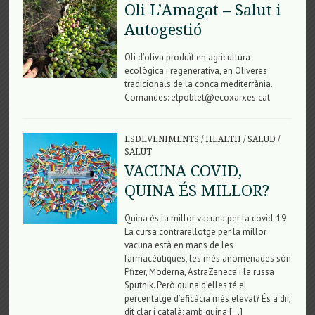
Oli L’Amagat – Salut i
Autogestió
Oli d’oliva produït en agricultura
ecològica i regenerativa, en Oliveres
tradicionals de la conca mediterrània.
Comandes: elpoblet@ecoxarxes.cat
ESDEVENIMENTS
/
HEALTH
/
SALUD
/
SALUT
VACUNA COVID,
QUINA ÉS MILLOR?
Quina és la millor vacuna per la covid-19
La cursa contrarellotge per la millor
vacuna està en mans de les
farmacèutiques, les més anomenades són
Pfizer, Moderna, AstraZeneca i la russa
Sputnik. Però quina d’elles té el
percentatge d’eficàcia més elevat? És a dir,
dit clar i català: amb quina […]