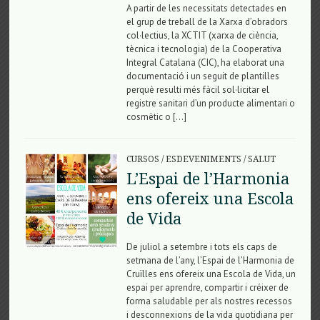
A partir de les necessitats detectades en
el grup de treball de la Xarxa d’obradors
col·lectius, la XCTIT (xarxa de ciència,
tècnica i tecnologia) de la Cooperativa
Integral Catalana (CIC), ha elaborat una
documentació i un seguit de plantilles
perquè resulti més fàcil sol·licitar el
registre sanitari d’un producte alimentari o
cosmètic o […]
CURSOS
/
ESDEVENIMENTS
/
SALUT
L’Espai de l’Harmonia
ens ofereix una Escola
de Vida
De juliol a setembre i tots els caps de
setmana de l’any, l’Espai de l’Harmonia de
Cruïlles ens ofereix una Escola de Vida, un
espai per aprendre, compartir i créixer de
forma saludable per als nostres recessos
i desconnexions de la vida quotidiana per