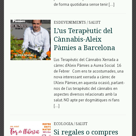
de forma quotidiana sense tenir […]
ESDEVENIMENTS
/
SALUT
L’us Terapèutic del
Cànnabis-Aleix
Pàmies a Barcelona
L’us Terapèutic del Cànnabis Xerrada a
càrrec d’Aleix Pàmies a Aurea Social 16
de Febrer Com ens te acostumades, una
nova interessant xerrada a càrrec de
l’Aleix Pàmies,en aquesta ocasió, parlant-
nos de l’us terapèutic del cànnabis en
aspectes diversos relacionats amb la
salut. NO apte per dogmàtiques ni fans
[…]
ECOLOGIA
/
SALUT
Si regales o compres