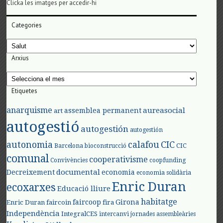
Clicka les imatges per accedir-hi
Categories
Categories
Arxius
Arxius
Etiquetes
anarquisme
aureasocial
assemblea permanent
art
autogestió
autogestión
autogestión
autonomia
calafou
CIC
CIC
Barcelona
bioconstrucció
comunal
cooperativisme
Convivències
coopfunding
documental
Decreixement
economia
economia solidària
Enric Duran
ecoxarxes
Educació lliure
habitatge
faircoop
Girona
Enric Duran
faircoin
fira
Independència
IntegralCES
intercanvi
jornades assembleàries