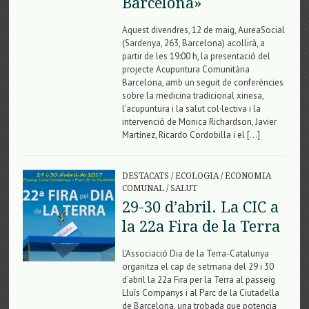
Barcelona»
Aquest divendres, 12 de maig, AureaSocial
(Sardenya, 263, Barcelona) acollirà, a
partir de les 19:00 h, la presentació del
projecte Acupuntura Comunitària
Barcelona, amb un seguit de conferències
sobre la medicina tradicional xinesa,
l’acupuntura i la salut col·lectiva i la
intervenció de Monica Richardson, Javier
Martínez, Ricardo Cordobilla i el […]
DESTACATS
/
ECOLOGIA
/
ECONOMIA
COMUNAL
/
SALUT
29-30 d’abril. La CIC a
la 22a Fira de la Terra
L’Associació Dia de la Terra-Catalunya
organitza el cap de setmana del 29 i 30
d’abril la 22a Fira per la Terra al passeig
Lluís Companys i al Parc de la Ciutadella
de Barcelona, una trobada que potencia