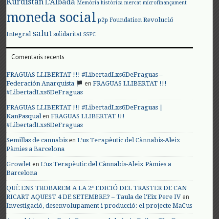
Kurdistan
L'Albada
Memòria històrica
mercat
microfinançament
moneda social
Revolució
p2p Foundation
salut
Integral
solidaritat
SSPC
Comentaris recents
FRAGUAS LLIBERTAT !!! #LibertadLxs6DeFraguas –
en
Federación Anarquista
FRAGUAS LLIBERTAT !!!
#LibertadLxs6DeFraguas
FRAGUAS LLIBERTAT !!! #LibertadLxs6DeFraguas |
en
KanPasqual
FRAGUAS LLIBERTAT !!!
#LibertadLxs6DeFraguas
en
Semillas de cannabis
L’us Terapèutic del Cànnabis-Aleix
Pàmies a Barcelona
en
Growlet
L’us Terapèutic del Cànnabis-Aleix Pàmies a
Barcelona
QUÈ ENS TROBAREM A LA 2ª EDICIÓ DEL TRASTER DE CAN
en
RICART AQUEST 4 DE SETEMBRE? – Taula de l'Eix Pere IV
Investigació, desenvolupament i producció: el projecte MaCus