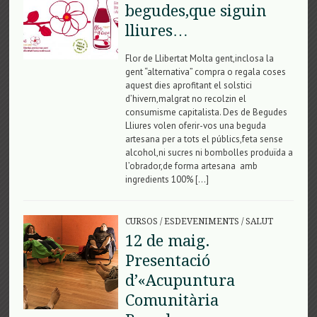
begudes,que siguin
lliures…
Flor de Llibertat Molta gent,inclosa la
gent “alternativa” compra o regala coses
aquest dies aprofitant el solstici
d’hivern,malgrat no recolzin el
consumisme capitalista. Des de Begudes
Lliures volen oferir-vos una beguda
artesana per a tots el públics,feta sense
alcohol,ni sucres ni bombolles produïda a
l’obrador,de forma artesana amb
ingredients 100% […]
CURSOS
/
ESDEVENIMENTS
/
SALUT
12 de maig.
Presentació
d’«Acupuntura
Comunitària