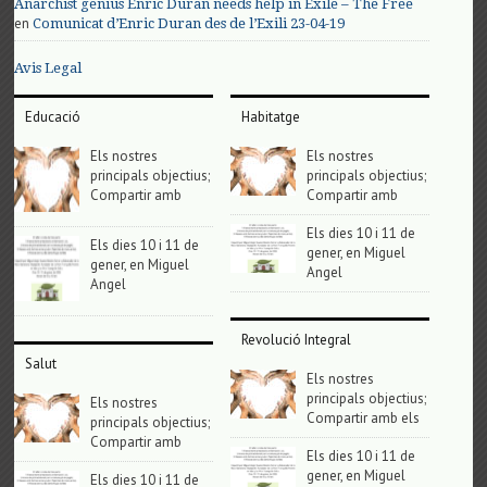
Anarchist genius Enric Duran needs help in Exile – The Free
en
Comunicat d’Enric Duran des de l’Exili 23-04-19
Avis Legal
Educació
Habitatge
Els nostres
Els nostres
principals objectius;
principals objectius;
Compartir amb
Compartir amb
Els dies 10 i 11 de
Els dies 10 i 11 de
gener, en Miguel
gener, en Miguel
Angel
Angel
Revolució Integral
Salut
Els nostres
principals objectius;
Els nostres
Compartir amb els
principals objectius;
Compartir amb
Els dies 10 i 11 de
gener, en Miguel
Els dies 10 i 11 de