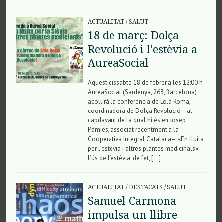
ACTUALITAT
/
SALUT
18 de març: Dolça
Revolució i l’estèvia a
AureaSocial
Aquest dissabte 18 de febrer a les 12:00 h
AureaSocial (Sardenya, 263, Barcelona)
acollirà la conferència de Lola Roma,
coordinadora de Dolça Revolució –al
capdavant de la qual hi és en Josep
Pàmies, associat recentment a la
Cooperativa Integral Catalana–, «En lluita
per l’estèvia i altres plantes medicinals».
L’ús de l’estèvia, de fet, […]
ACTUALITAT
/
DESTACATS
/
SALUT
Samuel Carmona
impulsa un llibre