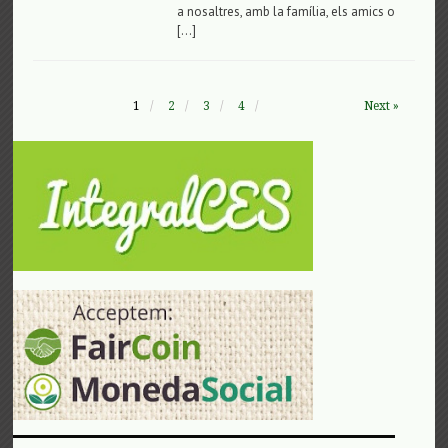
a nosaltres, amb la família, els amics o
[…]
1
2
3
4
Next »