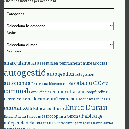
Clicka les imatges per accedir-hi
Categories
Categories
Arxius
Arxius
Etiquetes
anarquisme
aureasocial
assemblea permanent
art
autogestió
autogestión
autogestión
autonomia
calafou
CIC
CIC
Barcelona
bioconstrucció
comunal
cooperativisme
Convivències
coopfunding
documental
Decreixement
economia
economia solidària
Enric Duran
ecoxarxes
Educació lliure
habitatge
faircoop
Girona
Enric Duran
faircoin
fira
Independència
IntegralCES
intercanvi
jornades assembleàries