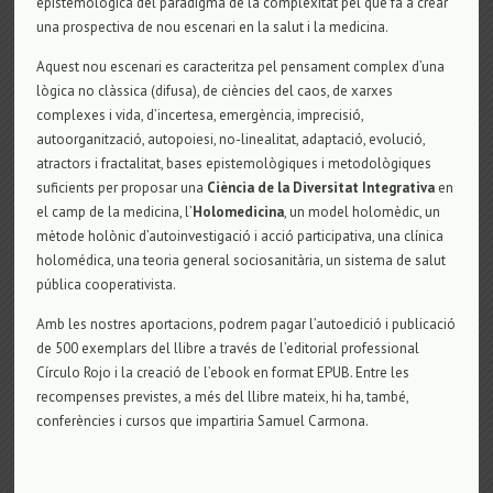
epistemològica del paradigma de la complexitat pel que fa a crear
una prospectiva de nou escenari en la salut i la medicina.
Aquest nou escenari es caracteritza pel pensament complex d’una
lògica no clàssica (difusa), de ciències del caos, de xarxes
complexes i vida, d’incertesa, emergència, imprecisió,
autoorganització, autopoiesi, no-linealitat, adaptació, evolució,
atractors i fractalitat, bases epistemològiques i metodològiques
suficients per proposar una
Ciència de la Diversitat Integrativa
en
el camp de la medicina, l’
Holomedicina
, un model holomèdic, un
mètode holònic d’autoinvestigació i acció participativa, una clínica
holomédica, una teoria general sociosanitària, un sistema de salut
pública cooperativista.
Amb les nostres aportacions, podrem pagar l’autoedició i publicació
de 500 exemplars del llibre a través de l’editorial professional
Círculo Rojo i la creació de l’ebook en format EPUB. Entre les
recompenses previstes, a més del llibre mateix, hi ha, també,
conferències i cursos que impartiria Samuel Carmona.