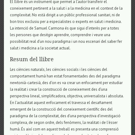
El llibre és un instrument que permet a l’autor transferir el
coneixement pertinent a la salut i a la medicina en el context de la
complexitat. No està dirigit a un públic professional sanitari, ni de
bon tros exclusiu per a especialistes o experts en salut i medicina.
La intenció de Samuel Carmona és que sigui d’interès per a totes
les persones que desitgin aprendre, comprendre i veure una
possibilitat real d’un nou paradigma i un nou escenari del saber fer
salut i medicina a la societat actual.
Resum del llibre
Les ciències naturals, les ciències socials i les ciències del
comportament humà han estat fonamentades des del paradigma
newtonià-cartesià, des d’on es va crear un enfocament per estudiar
la realitat i crear la construcció de coneixement des d’una
perspectiva lineal, simplificadora, objectiva, universalista i absoluta.
En l’actualitat aquest enfocament el travessa el desafiament
emergent de la construcció del coneixement científic des del
paradigma de la complexitat, des d’una perspectiva d’investigació
complexa, de segon ordre, dels fenòmens, la realitat i de l’ésser
humà. És així com en aquest treball es presenta una comprensió