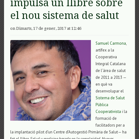
impulsa un llibre sobre
el nou sistema de salut
on Dimarts, 17 de gener, 2017 at 12:46
Samuel Carmona
,
artífex a la
Cooperativa
Integral Catalana
de l’àrea de salut
de 2011 a 2013 —
en què va
desenvolupar el
Sistema de Salut
Pública
Cooperativista
i la
formació de
facilitadors per a
la implantació pilot d’un Centre d’Autogestió Primària de Salut— ha
fet el llibre
Salud y medicina basada en la complejidad. Nuevas