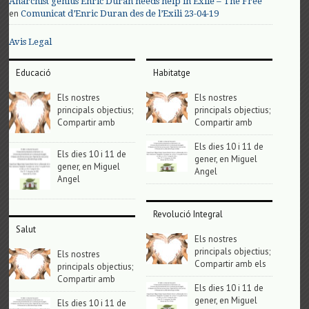
Anarchist genius Enric Duran needs help in Exile – The Free
en
Comunicat d’Enric Duran des de l’Exili 23-04-19
Avis Legal
Educació
Habitatge
Els nostres
Els nostres
principals objectius;
principals objectius;
Compartir amb
Compartir amb
Els dies 10 i 11 de
Els dies 10 i 11 de
gener, en Miguel
gener, en Miguel
Angel
Angel
Revolució Integral
Salut
Els nostres
principals objectius;
Els nostres
Compartir amb els
principals objectius;
Compartir amb
Els dies 10 i 11 de
gener, en Miguel
Els dies 10 i 11 de