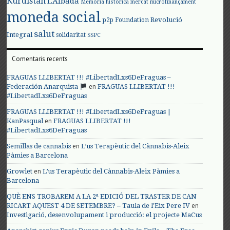
Kurdistan
L'Albada
Memòria històrica
mercat
microfinançament
moneda social
Revolució
p2p Foundation
salut
Integral
solidaritat
SSPC
Comentaris recents
FRAGUAS LLIBERTAT !!! #LibertadLxs6DeFraguas –
en
Federación Anarquista
FRAGUAS LLIBERTAT !!!
#LibertadLxs6DeFraguas
FRAGUAS LLIBERTAT !!! #LibertadLxs6DeFraguas |
en
KanPasqual
FRAGUAS LLIBERTAT !!!
#LibertadLxs6DeFraguas
en
Semillas de cannabis
L’us Terapèutic del Cànnabis-Aleix
Pàmies a Barcelona
en
Growlet
L’us Terapèutic del Cànnabis-Aleix Pàmies a
Barcelona
QUÈ ENS TROBAREM A LA 2ª EDICIÓ DEL TRASTER DE CAN
en
RICART AQUEST 4 DE SETEMBRE? – Taula de l'Eix Pere IV
Investigació, desenvolupament i producció: el projecte MaCus