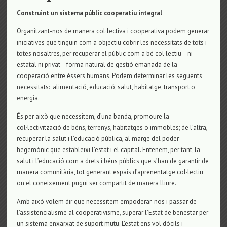
Construint un sistema públic cooperatiu integral
Organitzant-nos de manera col·lectiva i cooperativa podem generar
iniciatives que tinguin com a objectiu cobrir les necessitats de tots i
totes nosaltres, per recuperar el públic com a bé col·lectiu—ni
estatal ni privat—forma natural de gestió emanada de la
cooperació entre éssers humans. Podem determinar les següents
necessitats: alimentació, educació, salut, habitatge, transport o
energia.
És per això que necessitem, d’una banda, promoure la
col·lectivització de béns, terrenys, habitatges o immobles; de l’altra,
recuperar la salut i l’educació pública, al marge del poder
hegemònic que estableixi l’estat i el capital. Entenem, per tant, la
salut i l’educació com a drets i béns públics que s’han de garantir de
manera comunitària, tot generant espais d’aprenentatge col·lectiu
on el coneixement pugui ser compartit de manera lliure.
Amb això volem dir que necessitem empoderar-nos i passar de
l’assistencialisme al cooperativisme, superar l’Estat de benestar per
un sistema enxarxat de suport mutu. L’estat ens vol dòcils i