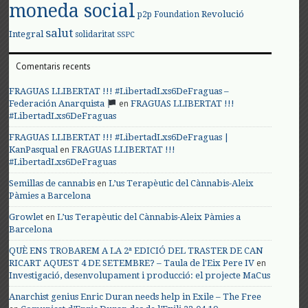
moneda social
Revolució
p2p Foundation
salut
Integral
solidaritat
SSPC
Comentaris recents
FRAGUAS LLIBERTAT !!! #LibertadLxs6DeFraguas –
en
Federación Anarquista
FRAGUAS LLIBERTAT !!!
#LibertadLxs6DeFraguas
FRAGUAS LLIBERTAT !!! #LibertadLxs6DeFraguas |
en
KanPasqual
FRAGUAS LLIBERTAT !!!
#LibertadLxs6DeFraguas
en
Semillas de cannabis
L’us Terapèutic del Cànnabis-Aleix
Pàmies a Barcelona
en
Growlet
L’us Terapèutic del Cànnabis-Aleix Pàmies a
Barcelona
QUÈ ENS TROBAREM A LA 2ª EDICIÓ DEL TRASTER DE CAN
en
RICART AQUEST 4 DE SETEMBRE? – Taula de l'Eix Pere IV
Investigació, desenvolupament i producció: el projecte MaCus
Anarchist genius Enric Duran needs help in Exile – The Free