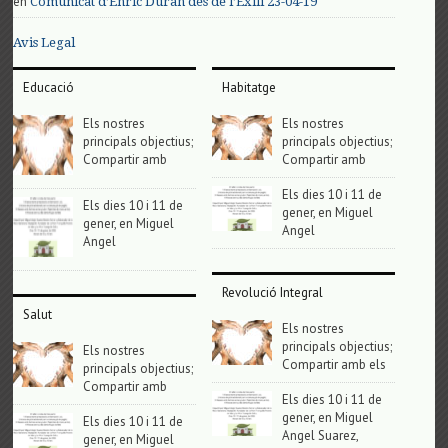
en
Comunicat d’Enric Duran des de l’Exili 23-04-19
Avis Legal
Educació
Habitatge
Els nostres
Els nostres
principals objectius;
principals objectius;
Compartir amb
Compartir amb
Els dies 10 i 11 de
Els dies 10 i 11 de
gener, en Miguel
gener, en Miguel
Angel
Angel
Revolució Integral
Salut
Els nostres
principals objectius;
Els nostres
Compartir amb els
principals objectius;
Compartir amb
Els dies 10 i 11 de
gener, en Miguel
Els dies 10 i 11 de
Angel Suarez,
gener, en Miguel