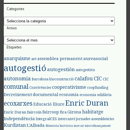
Categories
Categories
Arxius
Arxius
Etiquetes
anarquisme
aureasocial
assemblea permanent
art
autogestió
autogestión
autogestión
autonomia
calafou
CIC
CIC
Barcelona
bioconstrucció
comunal
cooperativisme
Convivències
coopfunding
documental
Decreixement
economia
economia solidària
Enric Duran
ecoxarxes
Educació lliure
habitatge
faircoop
Girona
Enric Duran
faircoin
fira
Independència
IntegralCES
intercanvi
jornades assembleàries
Kurdistan
L'Albada
Memòria històrica
mercat
microfinançament