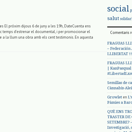
social
salut
solidar
es El próxim dijous 6 de juny a les 19h, DateCuenta ens
oc temps d’estrenar el documental, i per promocionar el
Comentaris r
e a la llum una obra amb els cent testimonis. En aquesta
FRAGUAS LLI
– Federación
LLIBERTAT !!
FRAGUAS LLI
| KanPasqual
#LibertadLx
Semillas de c
Cànnabis-Ale
en
Growlet
L’
Pàmies a Bar
QUÈ ENS TRO
TRASTER DE 
SETEMBRE? – 
Investigació,