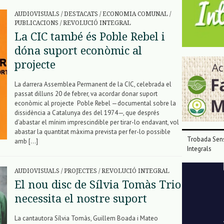
AUDIOVISUALS
/
DESTACATS
/
ECONOMIA COMUNAL
/
PUBLICACIONS
/
REVOLUCIÓ INTEGRAL
La CIC també és Poble Rebel i
dóna suport econòmic al
projecte
La darrera Assemblea Permanent de la CIC, celebrada el
passat dilluns 20 de febrer, va acordar donar suport
econòmic al projecte Poble Rebel —documental sobre la
dissidència a Catalunya des del 1974—, que després
d’abastar el mínim imprescindible per tirar-lo endavant, vol
abastar la quantitat màxima prevista per fer-lo possible
Trobada Sens
amb […]
Integrals
Reproductor
AUDIOVISUALS
/
PROJECTES
/
REVOLUCIÓ INTEGRAL
de
El nou disc de Sílvia Tomàs Trio
vídeo
necessita el nostre suport
La cantautora Sílvia Tomàs, Guillem Boada i Mateo