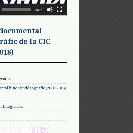
00:00
 documental
ràfic de la CIC
018)
eratiu
tal històric videogràfic (2010-2018)
-Integralces