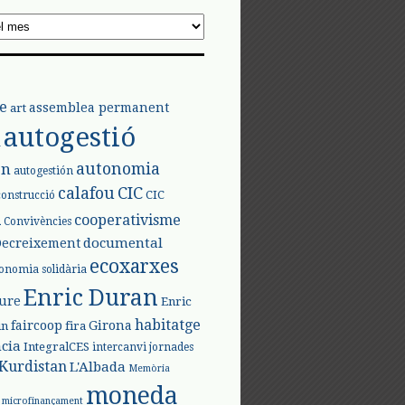
e
assemblea permanent
art
autogestió
l
autonomia
ón
autogestión
calafou
CIC
CIC
construcció
l
cooperativisme
Convivències
documental
Decreixement
ecoxarxes
onomia solidària
Enric Duran
iure
Enric
habitatge
faircoop
Girona
in
fira
cia
IntegralCES
intercanvi
jornades
Kurdistan
L'Albada
Memòria
moneda
microfinançament