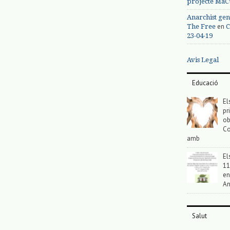
projecte MaC
Anarchist gen
en
The Free
C
23-04-19
Avis Legal
Educació
El
pr
ob
Co
amb
El
11
en
An
Salut