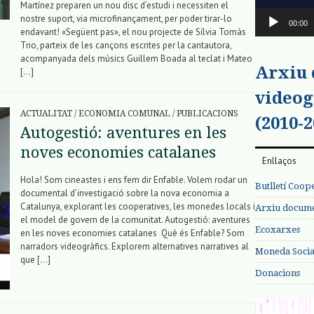
Martínez preparen un nou disc d’estudi i necessiten el
nostre suport, via microfinançament, per poder tirar-lo
00:00
endavant! «Següent pas», el nou projecte de Sílvia Tomàs
Trio, parteix de les cançons escrites per la cantautora,
acompanyada dels músics Guillem Boada al teclat i Mateo
Arxiu
[…]
videog
ACTUALITAT
/
ECONOMIA COMUNAL
/
PUBLICACIONS
(2010-2
Autogestió: aventures en les
noves economies catalanes
Enllaços
Hola! Som cineastes i ens fem dir Enfable. Volem rodar un
Butlletí Coop
documental d’investigació sobre la nova economia a
Catalunya, explorant les cooperatives, les monedes locals i
Arxiu documen
el model de govern de la comunitat. Autogestió: aventures
Ecoxarxes
en les noves economies catalanes Què és Enfable? Som
narradors videogràfics. Explorem alternatives narratives al
Moneda Social
que […]
Donacions