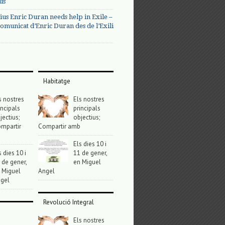
us
ius Enric Duran needs help in Exile –
omunicat d’Enric Duran des de l’Exili
Habitatge
s nostres
Els nostres
incipals
principals
jectius;
objectius;
mpartir
Compartir amb
Els dies 10 i
s dies 10 i
11 de gener,
 de gener,
en Miguel
 Miguel
Angel
gel
Revolució Integral
Els nostres