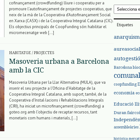
cofinançament (crowdfunding) lliure i cooperatiu per a
Arxius
promoure l’autofinançament de projectes cooperatius, que
neix de la mà de la Cooperativa d’Autofinançament Social
en Xarxa (CASX) i de la Cooperativa Integral Catalana (CIC).
Etiquetes
Els objectius principals de CoopFunding són: habilitar el
micromecenatge web […]
anarquism
aureasocia
HABITATGE
/
PROJECTES
autogesti
Masoveria urbana a Barcelona
Barcelona
bio
amb la CIC
comuna
Masoveria Urbana per la Llar Alternativa (MULA), que va
coopfunding
inserir el seu projecte a l’Oficina d’Habitatge de la
economia
ec
Cooperativa Integral Catalana, amb suport, també, de la
Cooperativa d’Instal·lacions i Rehabilitacions Integrals
Educació ll
(CIRI), ha iniciat un microfinançament (crowdfunding) a
goteo.org amb l’objectiu de recaptar recursos, tant
Duran
fairco
monetaris com humans i materials, […]
Independèn
assembleàries
històrica
mercat