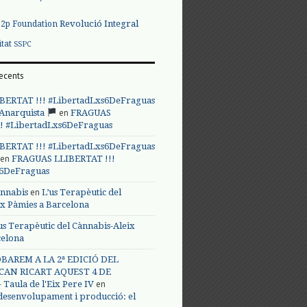
Revolució Integral
p2p Foundation
itat
SSPC
ecents
BERTAT !!! #LibertadLxs6DeFraguas
en
 Anarquista
FRAGUAS
! #LibertadLxs6DeFraguas
BERTAT !!! #LibertadLxs6DeFraguas
en
FRAGUAS LLIBERTAT !!!
s6DeFraguas
en
annabis
L’us Terapèutic del
ix Pàmies a Barcelona
us Terapèutic del Cànnabis-Aleix
celona
BAREM A LA 2ª EDICIÓ DEL
CAN RICART AQUEST 4 DE
en
Taula de l'Eix Pere IV
 desenvolupament i producció: el