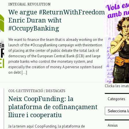
INTEGRAL REVOLUTION
We argue #ReturnWithFreedom
Enric Duran wiht
#OccupyBanking
We want to finance the team that is already working on the
launch of the #OccupyBanking campaign with theintention
of placing at the center of public debate the total lack of
democracy of the European Central Bank (ECB) and large
private banks who control the monetary system, and
especially the creation of money. A perverse system based
on debt […]
Clicka les imat
COL·LECTIVITZACIÓ
/
DESTACATS
Neix CoopFunding: la
Categories
plataforma de cofinançament
Categories
lliure i cooperatiu
Arxius
Ja la tenim aquí: CoopFunding, la plataforma de