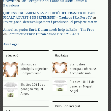
en
Growlet
L’us Terapèutic del Cànnabis-Aleix Pàmies a
Barcelona
QUÈ ENS TROBAREM A LA 2ª EDICIÓ DEL TRASTER DE CAN
en
RICART AQUEST 4 DE SETEMBRE? – Taula de l'Eix Pere IV
Investigació, desenvolupament i producció: el projecte MaCus
Anarchist genius Enric Duran needs help in Exile – The Free
en
Comunicat d’Enric Duran des de l’Exili 23-04-19
Avis Legal
Educació
Habitatge
Els nostres
Els nostres
principals objectius;
principals objectius;
Compartir amb
Compartir amb
Els dies 10 i 11 de
Els dies 10 i 11 de
gener, en Miguel
gener, en Miguel
Angel
Angel
Revolució Integral