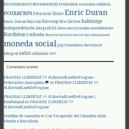
documental
Decreixement
economia
economia solidària
Enric Duran
ecoxarxes
Educació lliure
habitatge
faircoop
Girona
Enric Duran
faircoin
fira
Independència
IntegralCES
intercanvi
jornades assembleàries
Kurdistan
L'Albada
Memòria històrica
mercat
microfinançament
moneda social
Revolució
p2p Foundation
salut
Integral
solidaritat
SSPC
Comentaris recents
FRAGUAS LLIBERTAT !!! #LibertadLxs6DeFraguas –
en
Federación Anarquista
FRAGUAS LLIBERTAT !!!
#LibertadLxs6DeFraguas
FRAGUAS LLIBERTAT !!! #LibertadLxs6DeFraguas |
en
KanPasqual
FRAGUAS LLIBERTAT !!!
#LibertadLxs6DeFraguas
en
Semillas de cannabis
L’us Terapèutic del Cànnabis-Aleix
Pàmies a Barcelona