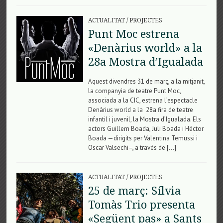
ACTUALITAT
/
PROJECTES
Punt Moc estrena
«Denàrius world» a la
28a Mostra d’Igualada
Aquest divendres 31 de març, a la mitjanit,
la companyia de teatre Punt Moc,
associada a la CIC, estrena l’espectacle
Denàrius world a la 28a fira de teatre
infantil i juvenil, la Mostra d’Igualada. Els
actors Guillem Boada, Juli Boada i Héctor
Boada —dirigits per Valentina Temussi i
Oscar Valsechi–, a través de […]
ACTUALITAT
/
PROJECTES
25 de març: Sílvia
Tomàs Trio presenta
«Següent pas» a Sants