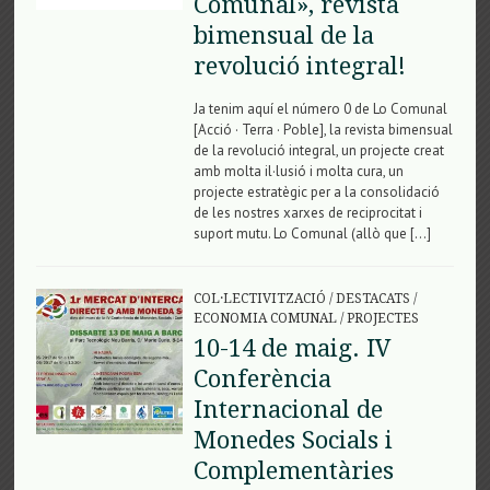
Comunal», revista
bimensual de la
revolució integral!
Ja tenim aquí el número 0 de Lo Comunal
[Acció · Terra · Poble], la revista bimensual
de la revolució integral, un projecte creat
amb molta il·lusió i molta cura, un
projecte estratègic per a la consolidació
de les nostres xarxes de reciprocitat i
suport mutu. Lo Comunal (allò que […]
COL·LECTIVITZACIÓ
/
DESTACATS
/
ECONOMIA COMUNAL
/
PROJECTES
10-14 de maig. IV
Conferència
Internacional de
Monedes Socials i
Complementàries