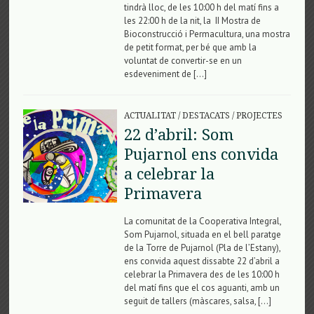
tindrà lloc, de les 10:00 h del matí fins a
les 22:00 h de la nit, la II Mostra de
Bioconstrucció i Permacultura, una mostra
de petit format, per bé que amb la
voluntat de convertir-se en un
esdeveniment de […]
ACTUALITAT
/
DESTACATS
/
PROJECTES
22 d’abril: Som
Pujarnol ens convida
a celebrar la
Primavera
La comunitat de la Cooperativa Integral,
Som Pujarnol, situada en el bell paratge
de la Torre de Pujarnol (Pla de l’Estany),
ens convida aquest dissabte 22 d’abril a
celebrar la Primavera des de les 10:00 h
del matí fins que el cos aguanti, amb un
seguit de tallers (màscares, salsa, […]