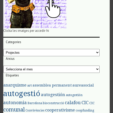
Clicka les imatges per accedir-hi
Categories
Categories
Arxius
Arxius
Etiquetes
anarquisme
aureasocial
assemblea permanent
art
autogestió
autogestión
autogestión
autonomia
calafou
CIC
CIC
Barcelona
bioconstrucció
comunal
cooperativisme
Convivències
coopfunding