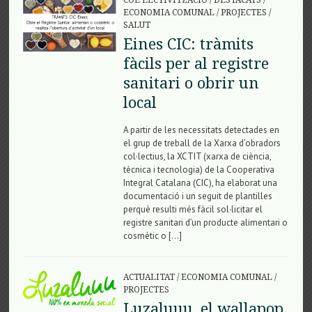
ECONOMIA COMUNAL
/
PROJECTES
/
SALUT
Eines CIC: tràmits
fàcils per al registre
sanitari o obrir un
local
A partir de les necessitats detectades en
el grup de treball de la Xarxa d’obradors
col·lectius, la XCTIT (xarxa de ciència,
tècnica i tecnologia) de la Cooperativa
Integral Catalana (CIC), ha elaborat una
documentació i un seguit de plantilles
perquè resulti més fàcil sol·licitar el
registre sanitari d’un producte alimentari o
cosmètic o […]
ACTUALITAT
/
ECONOMIA COMUNAL
/
PROJECTES
Luzaluuu, el wallapop