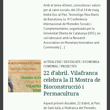
Amb el lema «Diners, consciència i valors
per al canvi social», del 10 al 14 de maig
tindrà lloc al Parc Tecnològic Nou Barris
de Barcelona, la IV Conferència
Internacional de Monedes Socials i
Complementàries, organitzada per la
Universitat Oberta de Catalunya (UOC), en
col·laboració amb la Research
Association on Monetary Innovation and
Community […]
ACTUALITAT
/
DESTACATS
/
ECONOMIA
COMUNAL
/
PROJECTES
22 d’abril. Vilafranca
celebra la II Mostra de
Bioconstrucció i
Permacultura
Aquest pròxim dissabte, 22 d’abril, al Parc
de Sant Julià, a Vilafranca del Penedès,