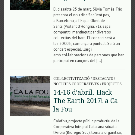
El dissabte 25 de març, Sílvia Tomàs Trio
presenta el nou disc Següent pas,
a Barcelona, a l’Espai Obert de
Sants (Violant d’Hongria, 71), espai
compartit i mantingut per diversos
col·lectius del barri. El concert serà a
les 20:00 h, començarà puntual. Serà un
concert especial, llarg i
amb col·laboracions de persones que han
participat en cançons del […]
COL·LECTIVITZACIÓ
/
DESTACATS
/
NOTÍCIES COOPERATIVES
/
PROJECTES
14-16 d’abril. Hack
The Earth 2017! a Ca
la Fou
Calafou, projecte públic productiu de la
Cooperativa Integral Catalana situat a
l’Anoia (Bioregió Sud), torna a organitzar,