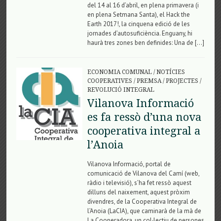
del 14 al 16 d’abril, en plena primavera (i
en plena Setmana Santa), el Hack the
Earth 2017!, la cinquena edició de les
jornades d’autosuficiència. Enguany, hi
haurà tres zones ben definides: Una de […]
ECONOMIA COMUNAL
/
NOTÍCIES
COOPERATIVES
/
PREMSA
/
PROJECTES
/
REVOLUCIÓ INTEGRAL
Vilanova Informació
es fa ressò d’una nova
cooperativa integral a
l’Anoia
Vilanova Informació, portal de
comunicació de Vilanova del Camí (web,
ràdio i televisió), s’ha fet ressò aquest
dilluns del naixement, aquest pròxim
divendres, de la Cooperativa Integral de
l’Anoia (LaCIA), que caminarà de la mà de
La Cooperadora, un col·lectiu de persones