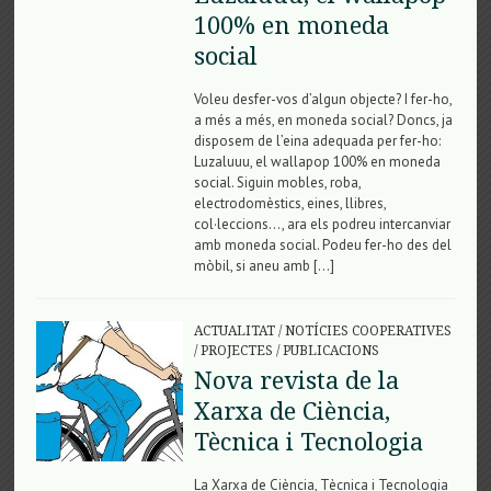
100% en moneda
social
Voleu desfer-vos d’algun objecte? I fer-ho,
a més a més, en moneda social? Doncs, ja
disposem de l’eina adequada per fer-ho:
Luzaluuu, el wallapop 100% en moneda
social. Siguin mobles, roba,
electrodomèstics, eines, llibres,
col·leccions…, ara els podreu intercanviar
amb moneda social. Podeu fer-ho des del
mòbil, si aneu amb […]
ACTUALITAT
/
NOTÍCIES COOPERATIVES
/
PROJECTES
/
PUBLICACIONS
Nova revista de la
Xarxa de Ciència,
Tècnica i Tecnologia
La Xarxa de Ciència, Tècnica i Tecnologia