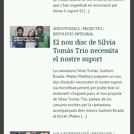
que s’han organitzat en associació per
donar-li suport. El […]
AUDIOVISUALS
/
PROJECTES
/
REVOLUCIÓ INTEGRAL
El nou disc de Sílvia
Tomàs Trio necessita
el nostre suport
La cantautora Sílvia Tomàs, Guillem
Boada i Mateo Martínez preparen un nou
disc d’estudi i necessiten el nostre suport,
via microfinançament, per poder tirar-lo
endavant! «Següent pas», el nou projecte
de Sílvia Tomàs Trio, parteix de les
cançons escrites per la cantautora,
acompanyada dels músics Guillem Boada
al teclat i Mateo […]
COL·LECTIVITZACIÓ
/
DESTACATS
/