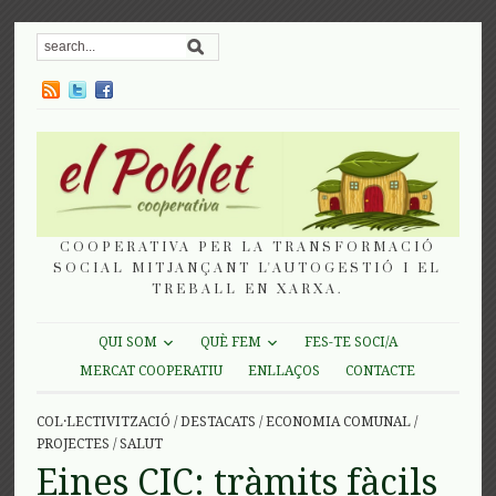
COOPERATIVA PER LA TRANSFORMACIÓ
SOCIAL MITJANÇANT L'AUTOGESTIÓ I EL
TREBALL EN XARXA.
QUI SOM
QUÈ FEM
FES-TE SOCI/A
MERCAT COOPERATIU
ENLLAÇOS
CONTACTE
COL·LECTIVITZACIÓ
/
DESTACATS
/
ECONOMIA COMUNAL
/
PROJECTES
/
SALUT
Eines CIC: tràmits fàcils