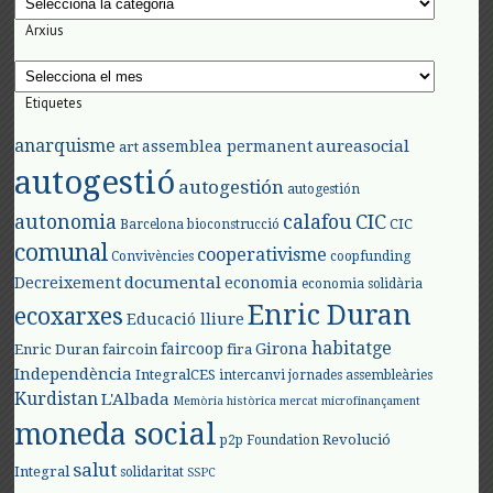
Arxius
Arxius
Etiquetes
anarquisme
aureasocial
assemblea permanent
art
autogestió
autogestión
autogestión
autonomia
calafou
CIC
CIC
Barcelona
bioconstrucció
comunal
cooperativisme
Convivències
coopfunding
documental
Decreixement
economia
economia solidària
Enric Duran
ecoxarxes
Educació lliure
habitatge
faircoop
Girona
Enric Duran
faircoin
fira
Independència
IntegralCES
intercanvi
jornades assembleàries
Kurdistan
L'Albada
Memòria històrica
mercat
microfinançament
moneda social
Revolució
p2p Foundation
salut
Integral
solidaritat
SSPC