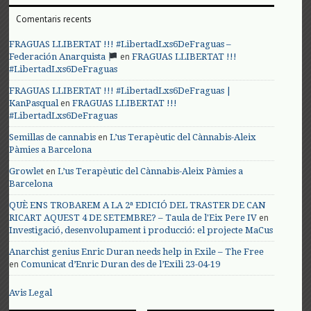
Comentaris recents
FRAGUAS LLIBERTAT !!! #LibertadLxs6DeFraguas –
en
Federación Anarquista
FRAGUAS LLIBERTAT !!!
#LibertadLxs6DeFraguas
FRAGUAS LLIBERTAT !!! #LibertadLxs6DeFraguas |
en
KanPasqual
FRAGUAS LLIBERTAT !!!
#LibertadLxs6DeFraguas
en
Semillas de cannabis
L’us Terapèutic del Cànnabis-Aleix
Pàmies a Barcelona
en
Growlet
L’us Terapèutic del Cànnabis-Aleix Pàmies a
Barcelona
QUÈ ENS TROBAREM A LA 2ª EDICIÓ DEL TRASTER DE CAN
en
RICART AQUEST 4 DE SETEMBRE? – Taula de l'Eix Pere IV
Investigació, desenvolupament i producció: el projecte MaCus
Anarchist genius Enric Duran needs help in Exile – The Free
en
Comunicat d’Enric Duran des de l’Exili 23-04-19
Avis Legal