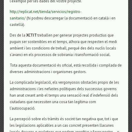
l’exemple per les dades del vostre projecte.
http://replicat.net/tienda/servicios/registro-
sanitario/
(hi podreu descarregar la documentació en català i en
castellà).
Des de la
XCTIT
treballen per generar projectes productius que
puguin ser sostenibles en el temps, alhora que respecten el medi
ambient i les condicions de treball, perquè des dels nuclis locals
s’avanci en els processos de sobirania i transformació social.
Tota aquesta documentació és oficial, està recollida i compilada de
diverses administracions i organismes gestors.
La complicada legislació, els vergonyosos obstacles propis de les
administracions i les nefastes polítiques dels successius governs
han anat creant amb el temps una sensació real d’indefensió dels
ciutadans que necessiten una cosa tan legítima com
l’autoocupació.
La percepció sobre els tràmits és socint tan negativa que, tot i que
les legislacions aplicables a un cas concret presenten llacunes
legals, fissures o escletxes que podem aprofitar a favor nostre —o