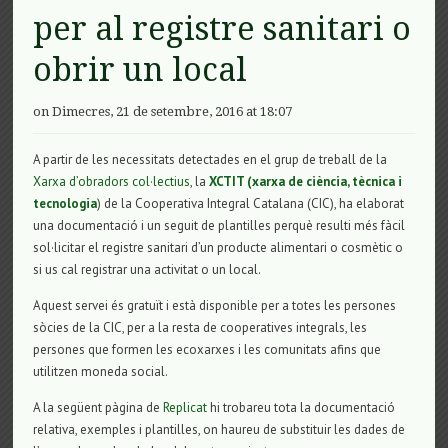
per al registre sanitari o
obrir un local
on Dimecres, 21 de setembre, 2016 at 18:07
A partir de les necessitats detectades en el grup de treball de la
Xarxa d’obradors col·lectius
, la
XCTIT (
xarxa de ciència, tècnica i
tecnologia
) de la Cooperativa Integral Catalana (CIC), ha elaborat
una documentació i un seguit de plantilles perquè resulti més fàcil
sol·licitar el registre sanitari d’un producte alimentari o cosmètic o
si us cal registrar una activitat o un local.
Aquest servei és gratuït i està disponible per a totes les persones
sòcies de la CIC, per a la resta de cooperatives integrals, les
persones que formen les
ecoxarxes
i les comunitats afins que
utilitzen moneda social.
A la següent pàgina de
Replicat
hi trobareu tota la documentació
relativa, exemples i plantilles, on haureu de substituir les dades de