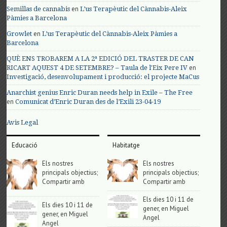
en
Semillas de cannabis
L’us Terapèutic del Cànnabis-Aleix
Pàmies a Barcelona
en
Growlet
L’us Terapèutic del Cànnabis-Aleix Pàmies a
Barcelona
QUÈ ENS TROBAREM A LA 2ª EDICIÓ DEL TRASTER DE CAN
en
RICART AQUEST 4 DE SETEMBRE? – Taula de l'Eix Pere IV
Investigació, desenvolupament i producció: el projecte MaCus
Anarchist genius Enric Duran needs help in Exile – The Free
en
Comunicat d’Enric Duran des de l’Exili 23-04-19
Avis Legal
Educació
Habitatge
Els nostres
Els nostres
principals objectius;
principals objectius;
Compartir amb
Compartir amb
Els dies 10 i 11 de
Els dies 10 i 11 de
gener, en Miguel
gener, en Miguel
Angel
Angel