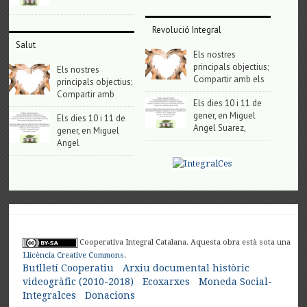
Revolució Integral
Salut
Els nostres
principals objectius;
Els nostres
Compartir amb els
principals objectius;
Compartir amb
Els dies 10 i 11 de
gener, en Miguel
Els dies 10 i 11 de
Angel Suarez,
gener, en Miguel
Angel
Cooperativa Integral Catalana. Aquesta obra està sota una
Llicència Creative Commons
.
Butlletí Cooperatiu
Arxiu documental històric
videogràfic (2010-2018)
Ecoxarxes
Moneda Social-
Integralces
Donacions