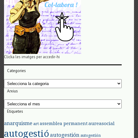
Clicka les imatges per accedir-hi
Categories
Categories
Arxius
Arxius
Etiquetes
anarquisme
aureasocial
assemblea permanent
art
autogestió
autogestión
autogestión