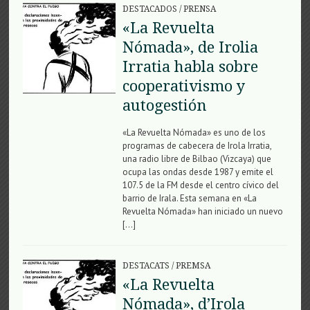
DESTACADOS
/
PRENSA
«La Revuelta
Nómada», de Irolia
Irratia habla sobre
cooperativismo y
autogestión
«La Revuelta Nómada» es uno de los
programas de cabecera de Irola Irratia,
una radio libre de Bilbao (Vizcaya) que
ocupa las ondas desde 1987 y emite el
107.5 de la FM desde el centro cívico del
barrio de Irala. Esta semana en «La
Revuelta Nómada» han iniciado un nuevo
[…]
DESTACATS
/
PREMSA
«La Revuelta
Nómada», d’Irola