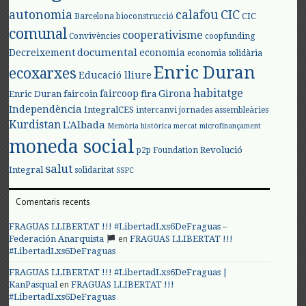
autonomia
calafou
CIC
CIC
Barcelona
bioconstrucció
comunal
cooperativisme
Convivències
coopfunding
documental
Decreixement
economia
economia solidària
Enric Duran
ecoxarxes
Educació lliure
habitatge
faircoop
Girona
Enric Duran
faircoin
fira
Independència
IntegralCES
intercanvi
jornades assembleàries
Kurdistan
L'Albada
Memòria històrica
mercat
microfinançament
moneda social
Revolució
p2p Foundation
salut
Integral
solidaritat
SSPC
Comentaris recents
FRAGUAS LLIBERTAT !!! #LibertadLxs6DeFraguas –
en
Federación Anarquista
FRAGUAS LLIBERTAT !!!
#LibertadLxs6DeFraguas
FRAGUAS LLIBERTAT !!! #LibertadLxs6DeFraguas |
en
KanPasqual
FRAGUAS LLIBERTAT !!!
#LibertadLxs6DeFraguas