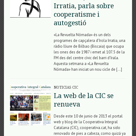
Irratia, parla sobre
cooperatisme i
autogestió
«La Revuelta Nómada» és un dels
programes de capçalera d’Irola Irratia, una
ràdio lliure de Bilbao (Biscaia) que ocupa
les ones des de 1987 i emet al 107.5 de la
FM des del centre cívic del barri d’Irala.
Aquesta setmana a «La Revuelta
Nómada» han iniciat un nou cicle de […]
NOTICIAS CIC
La web de la CIC se
renueva
Desde este 10 de junio de 2013 el portal
web y blog de ​​la Cooperativa Integral
Catalana (CIC), cooperativa.cat, ha sido
renovado de pies a cabeza, como quizá ya