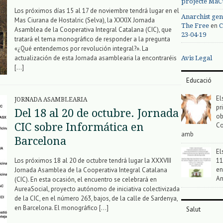
projecte MaC
Los próximos días 15 al 17 de noviembre tendrá lugar en el
Anarchist gen
Mas Ciurana de Hostalric (Selva), la XXXIX Jornada
en
The Free
C
Asamblea de la Cooperativa Integral Catalana (CIC), que
23-04-19
tratará el tema monográfico de responder a la pregunta
«¿Qué entendemos por revolución integral?». La
actualización de esta Jornada asamblearia la encontraréis
Avis Legal
[…]
Educació
El
JORNADA ASAMBLEARIA
pr
Del 18 al 20 de octubre. Jornada
ob
Co
CIC sobre Informática en
amb
Barcelona
El
11
Los próximos 18 al 20 de octubre tendrá lugar la XXXVIII
en
Jornada Asamblea de la Cooperativa Integral Catalana
An
(CIC). En esta ocasión, el encuentro se celebrará en
AureaSocial, proyecto autónomo de iniciativa colectivizada
de la CIC, en el número 263, bajos, de la calle de Sardenya,
en Barcelona. El monográfico […]
Salut