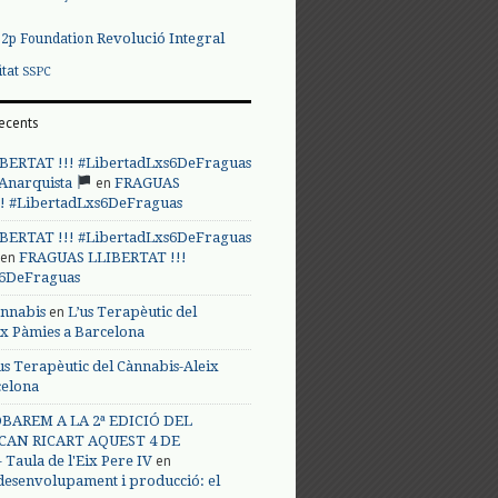
Revolució Integral
p2p Foundation
itat
SSPC
ecents
BERTAT !!! #LibertadLxs6DeFraguas
en
 Anarquista
FRAGUAS
! #LibertadLxs6DeFraguas
BERTAT !!! #LibertadLxs6DeFraguas
en
FRAGUAS LLIBERTAT !!!
s6DeFraguas
en
annabis
L’us Terapèutic del
ix Pàmies a Barcelona
us Terapèutic del Cànnabis-Aleix
celona
BAREM A LA 2ª EDICIÓ DEL
CAN RICART AQUEST 4 DE
en
Taula de l'Eix Pere IV
 desenvolupament i producció: el