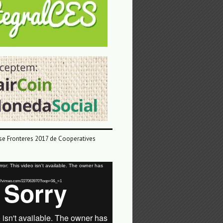
e Fronteres 2017 de Cooperatives
or: This video isn't available. The owner has
tps://vimeo.com/227063970?loop=0&_=1