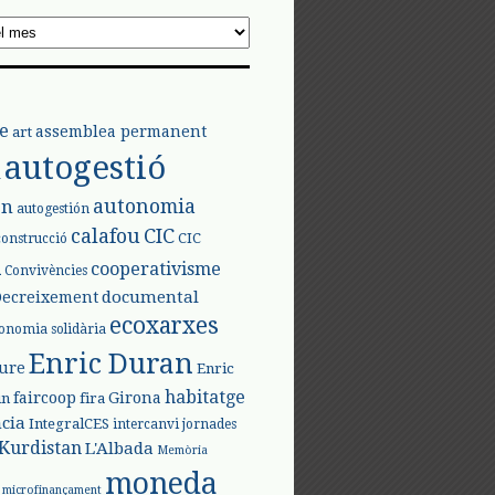
e
assemblea permanent
art
autogestió
l
autonomia
ón
autogestión
calafou
CIC
CIC
construcció
l
cooperativisme
Convivències
documental
Decreixement
ecoxarxes
onomia solidària
Enric Duran
iure
Enric
habitatge
faircoop
Girona
in
fira
cia
IntegralCES
intercanvi
jornades
Kurdistan
L'Albada
Memòria
moneda
microfinançament