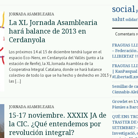
social
JORNADA ASAMBLEARIA
salut
solidar
La XL Jornada Asamblearia
hará balance de 2013 en
Comentaris r
Cerdanyola
FRAGUAS LLI
– Federación
Los próximos 14 al 15 de diciembre tendrá lugar en el
LLIBERTAT !!
espacio Eco-Nens, en Cerdanyola del Vallès (junto a la
estación de Renfe), la XL Jornada Asamblea de la
FRAGUAS LLI
Cooperativa Integral Catalana, donde se hará balance
| KanPasqual
colectivo de todo lo que se ha hecho y deshecho en 2013 y
#LibertadLx
las […]
Semillas de c
Cànnabis-Ale
en
Growlet
L’
Pàmies a Bar
JORNADA ASAMBLEARIA
15-17 noviembre. XXXIX JA de
QUÈ ENS TRO
TRASTER DE 
la CIC. ¿Qué entendemos por
SETEMBRE? – 
revolución integral?
Investigació,