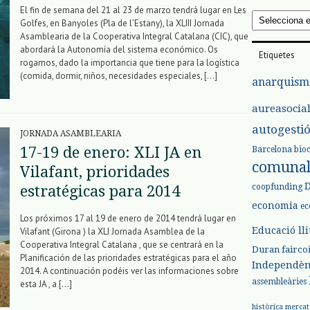
El fin de semana del 21 al 23 de marzo tendrá lugar en Les
Arxius
Golfes, en Banyoles (Pla de l’Estany), la XLIII Jornada
Asamblearia de la Cooperativa Integral Catalana (CIC), que
abordará la Autonomía del sistema económico. Os
Etiquetes
rogamos, dado la importancia que tiene para la logística
(comida, dormir, niños, necesidades especiales, […]
anarquism
aureasocia
autogesti
JORNADA ASAMBLEARIA
17-19 de enero: XLI JA en
Barcelona
bio
comuna
Vilafant, prioridades
coopfunding
estratégicas para 2014
economia
ec
Los próximos 17 al 19 de enero de 2014 tendrá lugar en
Educació ll
Vilafant (Girona ) la XLI Jornada Asamblea de la
Cooperativa Integral Catalana , que se centrará en la
Duran
fairco
Planificación de las prioridades estratégicas para el año
Independèn
2014. A continuación podéis ver las informaciones sobre
assembleàries
esta JA , a […]
històrica
mercat