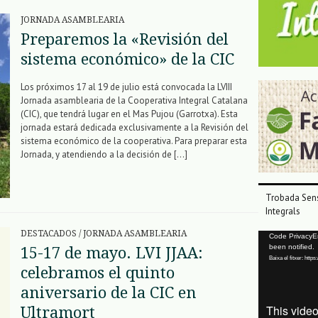
JORNADA ASAMBLEARIA
Preparemos la «Revisión del
sistema económico» de la CIC
Los próximos 17 al 19 de julio está convocada la LVIII
Jornada asamblearia de la Cooperativa Integral Catalana
(CIC), que tendrá lugar en el Mas Pujou (Garrotxa). Esta
jornada estará dedicada exclusivamente a la Revisión del
sistema económico de la cooperativa. Para preparar esta
Jornada, y atendiendo a la decisión de […]
Trobada Sens
Integrals
DESTACADOS
/
JORNADA ASAMBLEARIA
Reproductor
Code PrivacyErr
been notified.
15-17 de mayo. LVI JJAA:
de
Baixa el fitxer: ht
vídeo
celebramos el quinto
aniversario de la CIC en
Ultramort