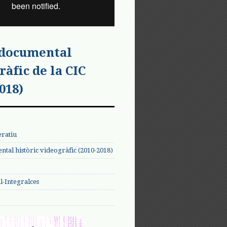
 documental
ràfic de la CIC
018)
eratiu
tal històric videogràfic (2010-2018)
-Integralces