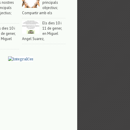
s nostres
principals
incipals
objectius;
jectius;
Compartir amb els
Els dies 10 i
s dies 10 i
11 de gener,
 de gener,
en Miguel
 Miguel
Angel Suarez,