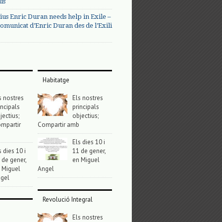
us
ius Enric Duran needs help in Exile –
omunicat d’Enric Duran des de l’Exili
Habitatge
s nostres
Els nostres
incipals
principals
jectius;
objectius;
mpartir
Compartir amb
Els dies 10 i
s dies 10 i
11 de gener,
 de gener,
en Miguel
 Miguel
Angel
gel
Revolució Integral
Els nostres