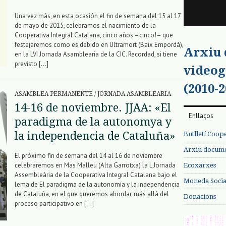
Una vez más, en esta ocasión el fin de semana del 15 al 17
de mayo de 2015, celebramos el nacimiento de la
Cooperativa Integral Catalana, cinco años –cinco!– que
festejaremos como es debido en Ultramort (Baix Empordà),
Arxiu
en la LVI Jornada Asamblearia de la CIC. Recordad, si tiene
previsto […]
videog
(2010-2
ASAMBLEA PERMANENTE
/
JORNADA ASAMBLEARIA
14-16 de noviembre. JJAA: «El
Enllaços
paradigma de la autonomya y
la independencia de Cataluña»
Butlletí Coop
Arxiu documen
El próximo fin de semana del 14 al 16 de noviembre
celebraremos en Mas Malleu (Alta Garrotxa) la L Jornada
Ecoxarxes
Assembleària de la Cooperativa Integral Catalana bajo el
Moneda Social
lema de El paradigma de la autonomía y la independencia
de Cataluña, en el que queremos abordar, más allá del
Donacions
proceso participativo en […]