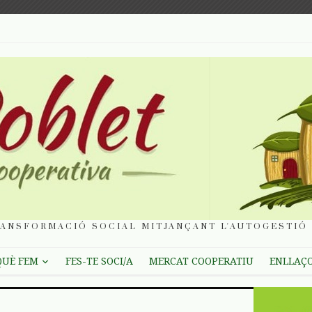
ANSFORMACIÓ SOCIAL MITJANÇANT L'AUTOGESTIÓ 
QUÈ FEM
FES-TE SOCI/A
MERCAT COOPERATIU
ENLLAÇ