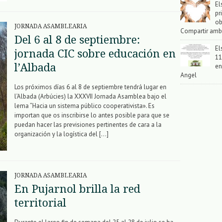
El
pr
ob
JORNADA ASAMBLEARIA
Compartir amb
Del 6 al 8 de septiembre:
El
jornada CIC sobre educación en
11
l’Albada
en
Angel
Los próximos días 6 al 8 de septiembre tendrá lugar en
l’Albada (Arbúcies) la XXXVII Jornada Asamblea bajo el
lema “Hacia un sistema público cooperativista». Es
importan que os inscribirse lo antes posible para que se
puedan hacer las previsiones pertinentes de cara a la
organización y la logística del […]
JORNADA ASAMBLEARIA
En Pujarnol brilla la red
territorial