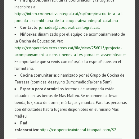
Inscripción
: para facilitar la coordinación y la logística
inscribiros a:
https://intern.cooperativaintegral.cat/ca/form/inscriu-te-a-la-l-
jornada-assemblearia-de-la-cooperativa-integral-catalana
Contacto
:
jornades@cooperativaintegral.cat
.
Niños/as
: dinamizado por el equipo de acompañamiento de
la Oficina de Educación. Ver:
https://cooperativa.ecoxarxes.cat/file/view/256013/projecte-
acompanyament-a-nens-i-nenes-a-les-jornades-assemblearies
.
Es importante que si venís con niños/as lo especifiquéis en el
formulario.
Cocina comunitaria
: dinamizado por el Grupo de Cocina de
Terrassa (comidas: desayuno 2um; mediodía/cena 3um)
Espacio para dormir
: los terrenos de acampada están
situados en las tierras de Mas Malleu. Se recomienda llevar
tienda, luz, saco de dormir, márfagas y mantas. Para las personas
con dificultades habrá lugares disponibles en el mismo Mas
Malleu.
​Pad
colaborativo
:
https://cooperativaintegral.titanpad.com/32