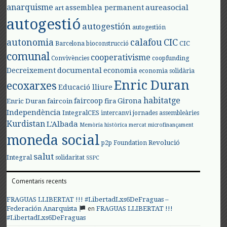
anarquisme
aureasocial
assemblea permanent
art
autogestió
autogestión
autogestión
autonomia
calafou
CIC
CIC
Barcelona
bioconstrucció
comunal
cooperativisme
Convivències
coopfunding
documental
Decreixement
economia
economia solidària
Enric Duran
ecoxarxes
Educació lliure
habitatge
faircoop
Girona
Enric Duran
faircoin
fira
Independència
IntegralCES
intercanvi
jornades assembleàries
Kurdistan
L'Albada
Memòria històrica
mercat
microfinançament
moneda social
Revolució
p2p Foundation
salut
Integral
solidaritat
SSPC
Comentaris recents
FRAGUAS LLIBERTAT !!! #LibertadLxs6DeFraguas –
en
Federación Anarquista
FRAGUAS LLIBERTAT !!!
#LibertadLxs6DeFraguas