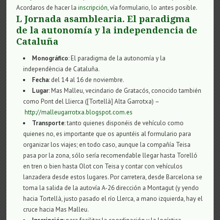
Acordaros de hacer la
inscripción
, vía formulario, lo antes posible.
L Jornada asamblearia. El paradigma
de la autonomía y la independencia de
Cataluña
Monográfico
: El paradigma de la autonomía y la
independència de Cataluña.
Fecha
: del 14 al 16 de noviembre.
Lugar
: Mas Malleu, vecindario de Gratacós, conocido también
como Pont del Llierca ([Tortellà] Alta Garrotxa) –
http://malleugarrotxa.blogspot.com.es
Transporte
: tanto quienes disponéis de vehículo como
quienes no, es importante que os apuntéis al formulario para
organizar los viajes; en todo caso, aunque la compañía Teisa
pasa por la zona, sólo sería recomendable llegar hasta Torelló
en tren o bien hasta Olot con Teisa y contar con vehículos
lanzadera desde estos lugares. Por carretera, desde Barcelona se
toma la salida de la autovía A-26 dirección a Montagut (y yendo
hacia Tortellà, justo pasado el río Llerca, a mano izquierda, hay el
cruce hacia Mas Malleu.