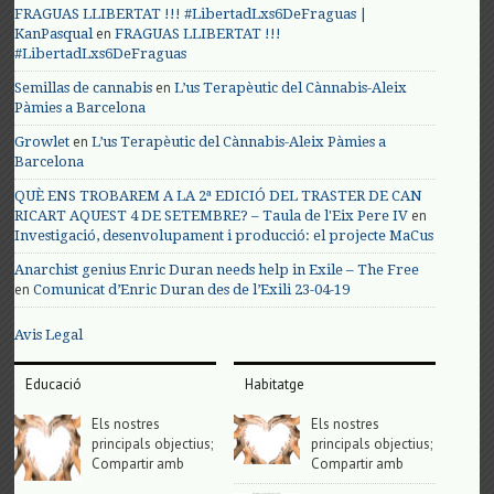
FRAGUAS LLIBERTAT !!! #LibertadLxs6DeFraguas |
en
KanPasqual
FRAGUAS LLIBERTAT !!!
#LibertadLxs6DeFraguas
en
Semillas de cannabis
L’us Terapèutic del Cànnabis-Aleix
Pàmies a Barcelona
en
Growlet
L’us Terapèutic del Cànnabis-Aleix Pàmies a
Barcelona
QUÈ ENS TROBAREM A LA 2ª EDICIÓ DEL TRASTER DE CAN
en
RICART AQUEST 4 DE SETEMBRE? – Taula de l'Eix Pere IV
Investigació, desenvolupament i producció: el projecte MaCus
Anarchist genius Enric Duran needs help in Exile – The Free
en
Comunicat d’Enric Duran des de l’Exili 23-04-19
Avis Legal
Educació
Habitatge
Els nostres
Els nostres
principals objectius;
principals objectius;
Compartir amb
Compartir amb