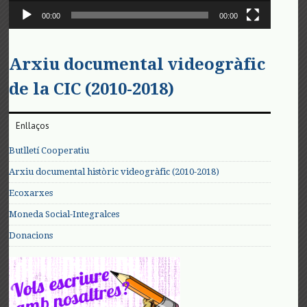
00:00
00:00
Arxiu documental videogràfic
de la CIC (2010-2018)
Enllaços
Butlletí Cooperatiu
Arxiu documental històric videogràfic (2010-2018)
Ecoxarxes
Moneda Social-Integralces
Donacions