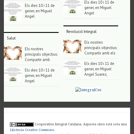
Els dies 10 i 11 de
Els dies 10 i 11 de
gener, en Miguel
gener, en Miguel
Angel
Angel
Revolució Integral
Salut
Els nostres
principals objectius;
Els nostres
Compartir amb els
principals objectius;
Compartir amb
Els dies 10 i 11 de
gener, en Miguel
Els dies 10 i 11 de
Angel Suarez,
gener, en Miguel
Angel
Cooperativa Integral Catalana. Aquesta obra està sota una
Llicència Creative Commons
.