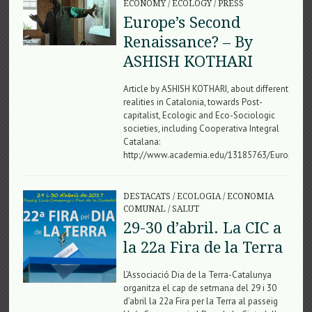
ECONOMY
/
ECOLOGY
/
PRESS
Europe’s Second
Renaissance? – By
ASHISH KOTHARI
Article by ASHISH KOTHARI, about different
realities in Catalonia, towards Post-
capitalist, Ecologic and Eco-Sociologic
societies, including Cooperativa Integral
Catalana:
http://www.academia.edu/13185763/Europes_S
DESTACATS
/
ECOLOGIA
/
ECONOMIA
COMUNAL
/
SALUT
29-30 d’abril. La CIC a
la 22a Fira de la Terra
L’Associació Dia de la Terra-Catalunya
organitza el cap de setmana del 29 i 30
d’abril la 22a Fira per la Terra al passeig