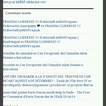
salut
Integral
solidaritat
SSPC
Comentaris recents
FRAGUAS LLIBERTAT !!! #LibertadLxs6DeFraguas –
en
Federación Anarquista
FRAGUAS LLIBERTAT !!!
#LibertadLxs6DeFraguas
FRAGUAS LLIBERTAT !!! #LibertadLxs6DeFraguas |
en
KanPasqual
FRAGUAS LLIBERTAT !!!
#LibertadLxs6DeFraguas
en
Semillas de cannabis
L’us Terapèutic del Cànnabis-Aleix
Pàmies a Barcelona
en
Growlet
L’us Terapèutic del Cànnabis-Aleix Pàmies a
Barcelona
QUÈ ENS TROBAREM A LA 2ª EDICIÓ DEL TRASTER DE CAN
en
RICART AQUEST 4 DE SETEMBRE? – Taula de l'Eix Pere IV
Investigació, desenvolupament i producció: el projecte MaCus
Anarchist genius Enric Duran needs help in Exile – The Free
en
Comunicat d’Enric Duran des de l’Exili 23-04-19