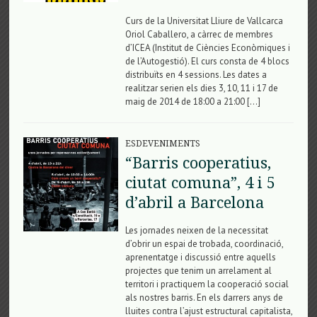
Curs de la Universitat Lliure de Vallcarca
Oriol Caballero, a càrrec de membres
d’ICEA (Institut de Ciències Econòmiques i
de l’Autogestió). El curs consta de 4 blocs
distribuïts en 4 sessions. Les dates a
realitzar serien els dies 3, 10, 11 i 17 de
maig de 2014 de 18:00 a 21:00 […]
ESDEVENIMENTS
“Barris cooperatius,
ciutat comuna”, 4 i 5
d’abril a Barcelona
Les jornades neixen de la necessitat
d’obrir un espai de trobada, coordinació,
aprenentatge i discussió entre aquells
projectes que tenim un arrelament al
territori i practiquem la cooperació social
als nostres barris. En els darrers anys de
lluites contra l’ajust estructural capitalista,