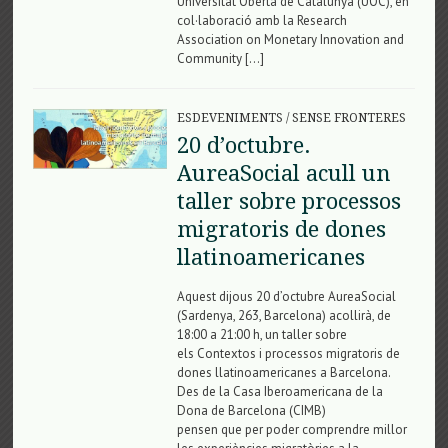
Universitat Oberta de Catalunya (UOC), en
col·laboració amb la Research
Association on Monetary Innovation and
Community […]
ESDEVENIMENTS
/
SENSE FRONTERES
20 d’octubre.
AureaSocial acull un
taller sobre processos
migratoris de dones
llatinoamericanes
Aquest dijous 20 d’octubre AureaSocial
(Sardenya, 263, Barcelona) acollirà, de
18:00 a 21:00 h, un taller sobre
els Contextos i processos migratoris de
dones llatinoamericanes a Barcelona.
Des de la Casa Iberoamericana de la
Dona de Barcelona (CIMB)
pensen que per poder comprendre millor