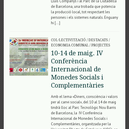
Lluís Companys i al Parc de la Ciutadella
de Barcelona, una trobada que potencia
la producció local, tot respectant les
persones i els sistemes naturals. Enguany
hi […]
COL·LECTIVITZACIÓ
/
DESTACATS
/
ECONOMIA COMUNAL
/
PROJECTES
10-14 de maig. IV
Conferència
Internacional de
Monedes Socials i
Complementàries
Amb el lema «Diners, consciència i valors
per al canvi social», del 10 al 14 de maig
tindrà lloc al Parc Tecnològic Nou Barris
de Barcelona, la IV Conferència
Internacional de Monedes Socials i
Complementàries, organitzada per la