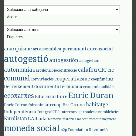
Categories
Arxius
Arxius
Etiquetes
anarquisme
aureasocial
assemblea permanent
art
autogestió
autogestión
autogestión
autonomia
calafou
CIC
CIC
Barcelona
bioconstrucció
comunal
cooperativisme
Convivències
coopfunding
documental
Decreixement
economia
economia solidària
Enric Duran
ecoxarxes
Educació lliure
habitatge
faircoop
Girona
Enric Duran
faircoin
fira
Independència
IntegralCES
intercanvi
jornades assembleàries
Kurdistan
L'Albada
Memòria històrica
mercat
microfinançament
moneda social
Revolució
p2p Foundation