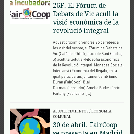
26F. El Fòrum de
Debats de Vic acull la
visió econòmica de la
revolució integral
Aquest pròxim divendres 26 de febrer, a
les vuit del vespre, el Fòrum de Debats de
Vic (Cafè de l’Orfeó, plaça de Sant Cecília,
3) acull la tertúlia «Filosofia Econòmica
de la Revolució Integral. Monedes Socials,
Intercanvi i Economia del Regal», en la
qual participaran, juntament amb Enric
Duran (FairCoop), Blai
Dalmau (pensador) Amelia Burke i Enric
Fortuny (Fabricants […]
ACONTECIMIENTOS
/
ECONOMÍA
COMUNAL
30 de abril. FairCoop
se presenta en Madrid