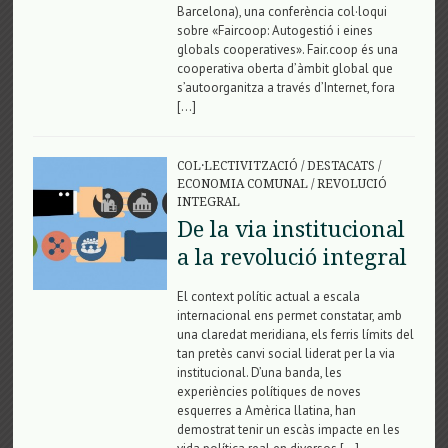
Barcelona), una conferència col·loqui
sobre «Faircoop: Autogestió i eines
globals cooperatives». Fair.coop és una
cooperativa oberta d’àmbit global que
s’autoorganitza a través d’Internet, fora
[…]
COL·LECTIVITZACIÓ
/
DESTACATS
/
ECONOMIA COMUNAL
/
REVOLUCIÓ
INTEGRAL
De la via institucional
a la revolució integral
El context polític actual a escala
internacional ens permet constatar, amb
una claredat meridiana, els ferris límits del
tan pretès canvi social liderat per la via
institucional. D’una banda, les
experiències polítiques de noves
esquerres a Amèrica llatina, han
demostrat tenir un escàs impacte en les