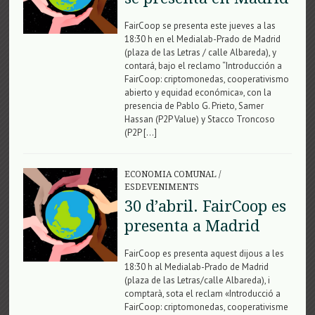
FairCoop se presenta este jueves a las
18:30 h en el Medialab-Prado de Madrid
(plaza de las Letras / calle Albareda), y
contará, bajo el reclamo “Introducción a
FairCoop: criptomonedas, cooperativismo
abierto y equidad económica», con la
presencia de Pablo G. Prieto, Samer
Hassan (P2P Value) y Stacco Troncoso
(P2P […]
ECONOMIA COMUNAL
/
ESDEVENIMENTS
30 d’abril. FairCoop es
presenta a Madrid
FairCoop es presenta aquest dijous a les
18:30 h al Medialab-Prado de Madrid
(plaza de las Letras/calle Albareda), i
comptarà, sota el reclam «Introducció a
FairCoop: criptomonedas, cooperativisme