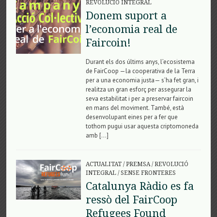
REVOLUCIÓ INTEGRAL
Donem suport a
l’economia real de
Faircoin!
Durant els dos últims anys, l’ecosistema
de FairCoop —la cooperativa de la Terra
per a una economia justa— s’ha fet gran, i
realitza un gran esforç per assegurar la
seva estabilitat i per a preservar faircoin
en mans del moviment. També, està
desenvolupant eines per a fer que
tothom pugui usar aquesta criptomoneda
amb […]
ACTUALITAT
/
PREMSA
/
REVOLUCIÓ
INTEGRAL
/
SENSE FRONTERES
Catalunya Ràdio es fa
ressò del FairCoop
Refugees Found