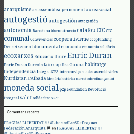
anarquisme
aureasocial
assemblea permanent
art
autogestió
autogestión
autogestión
autonomia
calafou
CIC
CIC
Barcelona
bioconstrucció
comunal
cooperativisme
Convivències
coopfunding
documental
Decreixement
economia
economia solidària
Enric Duran
ecoxarxes
Educació lliure
habitatge
faircoop
Girona
Enric Duran
faircoin
fira
Independència
IntegralCES
intercanvi
jornades assembleàries
Kurdistan
L'Albada
Memòria històrica
mercat
microfinançament
moneda social
Revolució
p2p Foundation
salut
Integral
solidaritat
SSPC
Comentaris recents
FRAGUAS LLIBERTAT !!! #LibertadLxs6DeFraguas –
en
Federación Anarquista
FRAGUAS LLIBERTAT !!!
#LibertadLxs6DeFraguas