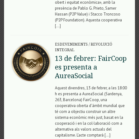
obert i equitat econòmica», amb la
presència de Pablo G. Prieto, Samer
Hassan (P2P Value) i Stacco Troncoso
(P2P Foundation). Aquesta cooperativa
[…]
ESDEVENIMENTS
/
REVOLUCIÓ
INTEGRAL
13 de febrer: FairCoop
es presenta a
AureaSocial
Aquest divendres, 13 de febrer, a les 18:00
h es presenta a AureaSocial (Sardenya,
263, Barcelona) FairCoop, una
cooperativa oberta d’àmbit mundial que
té com a objectiu construir un altre
sistema econòmic més just, basat en la
cooperació i en la col·laboració com a
alternativa als valors actuals del
capitalisme. L’acte comptarà […]