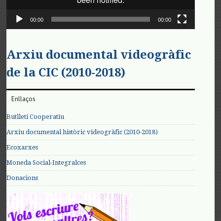
00:00
00:00
Arxiu documental videogràfic
de la CIC (2010-2018)
Enllaços
Butlletí Cooperatiu
Arxiu documental històric videogràfic (2010-2018)
Ecoxarxes
Moneda Social-Integralces
Donacions