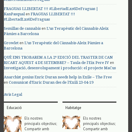
FRAGUAS LLIBERTAT !!! #LibertadLxs6DeFraguas |
en
KanPasqual
FRAGUAS LLIBERTAT !!!
#LibertadLxs6DeFraguas
en
Semillas de cannabis
L’us Terapèutic del Cànnabis-Aleix
Pàmies a Barcelona
en
Growlet
L’us Terapèutic del Cànnabis-Aleix Pàmies a
Barcelona
QUÈ ENS TROBAREM A LA 2ª EDICIÓ DEL TRASTER DE CAN
en
RICART AQUEST 4 DE SETEMBRE? – Taula de l'Eix Pere IV
Investigació, desenvolupament i producció: el projecte MaCus
Anarchist genius Enric Duran needs help in Exile – The Free
en
Comunicat d’Enric Duran des de l’Exili 23-04-19
Avis Legal
Educació
Habitatge
Els nostres
Els nostres
principals objectius;
principals objectius;
Compartir amb
Compartir amb