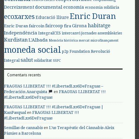
documental
Decreixement
economia
economia solidària
Enric Duran
ecoxarxes
Educació lliure
habitatge
faircoop
Girona
Enric Duran
faircoin
fira
Independència
IntegralCES
intercanvi
jornades assembleàries
Kurdistan
L'Albada
Memòria històrica
mercat
microfinançament
moneda social
Revolució
p2p Foundation
salut
Integral
solidaritat
SSPC
Comentaris recents
FRAGUAS LLIBERTAT !!! #LibertadLxs6DeFraguas –
en
Federación Anarquista
FRAGUAS LLIBERTAT !!!
#LibertadLxs6DeFraguas
FRAGUAS LLIBERTAT !!! #LibertadLxs6DeFraguas |
en
KanPasqual
FRAGUAS LLIBERTAT !!!
#LibertadLxs6DeFraguas
en
Semillas de cannabis
L’us Terapèutic del Cànnabis-Aleix
Pàmies a Barcelona