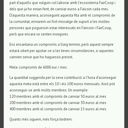
part d’aquells que vulguin col·laborar amb l’ecosistema FairCoop i
dels que ja ho estan fent, de canviar euros a Faicoin cada mes.
D’aquesta manera, aconseguint aquesta fita amb el compromís de
la comunitat, enviarem un fort missatge de suport a les moltes
persones que poguessin estar interessats en Faircoin i FairCoop,
però que encara se senten insegures.
Ens encantaria un compromís a llarg termini, però aquest sempre
estarà obert per ajustar-se a les teves circumstàncies, si aquestes
canvien sense que ho haguessis previst.
Meta: compromís de 6000 eur / mes.
La quantitat suggerida per la seva contribució a l’hora d’aconseguir
aquesta meta està entre els 10 i els 100 euros mensuals. Això pot
aconseguir-se amb molts membres. Un exemple:
120 membres amb el compromís de canviar 50 euros al mes
200 membres amb el compromís de canviar 30 euros al mes
400 membres amb el compromís de canviar 15 euros al mes
Quants més siguem, més força tindrem.