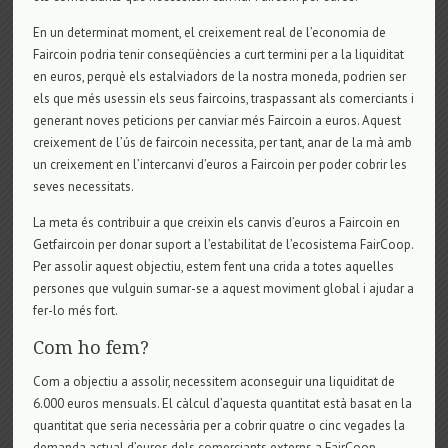
En un determinat moment, el creixement real de l’economia de
Faircoin podria tenir conseqüències a curt termini per a la liquiditat
en euros, perquè els estalviadors de la nostra moneda, podrien ser
els que més usessin els seus faircoins, traspassant als comerciants i
generant noves peticions per canviar més Faircoin a euros. Aquest
creixement de l’ús de faircoin necessita, per tant, anar de la mà amb
un creixement en l’intercanvi d’euros a Faircoin per poder cobrir les
seves necessitats.
La meta és contribuir a que creixin els canvis d’euros a Faircoin en
Getfaircoin per donar suport a l’estabilitat de l’ecosistema FairCoop.
Per assolir aquest objectiu, estem fent una crida a totes aquelles
persones que vulguin sumar-se a aquest moviment global i ajudar a
fer-lo més fort.
Com ho fem?
Com a objectiu a assolir, necessitem aconseguir una liquiditat de
6.000 euros mensuals. El càlcul d’aquesta quantitat està basat en la
quantitat que seria necessària per a cobrir quatre o cinc vegades la
demanda actual d’euros dels comerciants externs a FairCoop