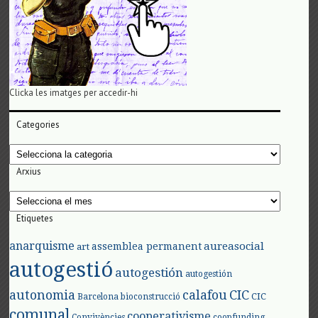
Clicka les imatges per accedir-hi
Categories
Categories
Arxius
Arxius
Etiquetes
anarquisme
aureasocial
assemblea permanent
art
autogestió
autogestión
autogestión
autonomia
calafou
CIC
CIC
Barcelona
bioconstrucció
comunal
cooperativisme
Convivències
coopfunding