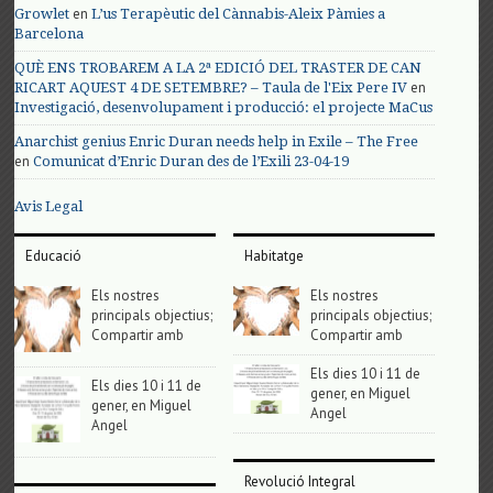
en
Growlet
L’us Terapèutic del Cànnabis-Aleix Pàmies a
Barcelona
QUÈ ENS TROBAREM A LA 2ª EDICIÓ DEL TRASTER DE CAN
en
RICART AQUEST 4 DE SETEMBRE? – Taula de l'Eix Pere IV
Investigació, desenvolupament i producció: el projecte MaCus
Anarchist genius Enric Duran needs help in Exile – The Free
en
Comunicat d’Enric Duran des de l’Exili 23-04-19
Avis Legal
Educació
Habitatge
Els nostres
Els nostres
principals objectius;
principals objectius;
Compartir amb
Compartir amb
Els dies 10 i 11 de
Els dies 10 i 11 de
gener, en Miguel
gener, en Miguel
Angel
Angel
Revolució Integral