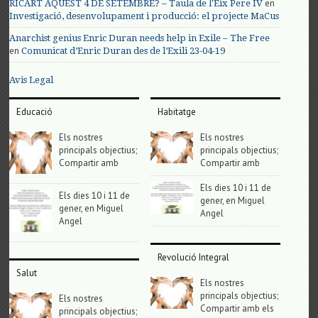
en
RICART AQUEST 4 DE SETEMBRE? – Taula de l'Eix Pere IV
Investigació, desenvolupament i producció: el projecte MaCus
Anarchist genius Enric Duran needs help in Exile – The Free
en
Comunicat d’Enric Duran des de l’Exili 23-04-19
Avis Legal
Educació
Habitatge
Els nostres
Els nostres
principals objectius;
principals objectius;
Compartir amb
Compartir amb
Els dies 10 i 11 de
Els dies 10 i 11 de
gener, en Miguel
gener, en Miguel
Angel
Angel
Revolució Integral
Salut
Els nostres
principals objectius;
Els nostres
Compartir amb els
principals objectius;