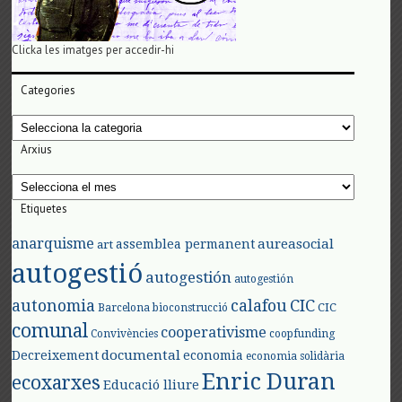
Clicka les imatges per accedir-hi
Categories
Categories
Arxius
Arxius
Etiquetes
anarquisme
aureasocial
assemblea permanent
art
autogestió
autogestión
autogestión
autonomia
calafou
CIC
CIC
Barcelona
bioconstrucció
comunal
cooperativisme
Convivències
coopfunding
documental
Decreixement
economia
economia solidària
Enric Duran
ecoxarxes
Educació lliure