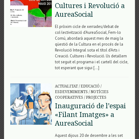
Cultures i Revolució a
AureaSocial
El pròxim cicle de xerrades/debat de
col·lectivització d’AureaSocial, Fem-lo
Comú, abordarà aquest mes de maig la
qüestió de la Cultura en el procés de la
Revolució Integral sota el títol d’Arts i
Creació. Cultures i Revolució. Us detallem
tot seguit el programa i el cartell del cicle,
tot esperant que sigui […]
ACTUALITAT
/
EDUCACIÓ
/
ESDEVENIMENTS
/
NOTÍCIES
COOPERATIVES
/
PROJECTES
Inauguració de l’espai
«Filant Imatges» a
AureaSocial
Aquest dijous 20 de desembre a les set