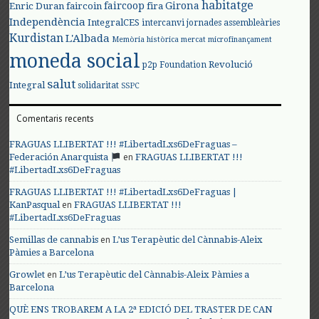
habitatge
faircoop
Girona
Enric Duran
faircoin
fira
Independència
IntegralCES
intercanvi
jornades assembleàries
Kurdistan
L'Albada
Memòria històrica
mercat
microfinançament
moneda social
Revolució
p2p Foundation
salut
Integral
solidaritat
SSPC
Comentaris recents
FRAGUAS LLIBERTAT !!! #LibertadLxs6DeFraguas –
en
Federación Anarquista
FRAGUAS LLIBERTAT !!!
#LibertadLxs6DeFraguas
FRAGUAS LLIBERTAT !!! #LibertadLxs6DeFraguas |
en
KanPasqual
FRAGUAS LLIBERTAT !!!
#LibertadLxs6DeFraguas
en
Semillas de cannabis
L’us Terapèutic del Cànnabis-Aleix
Pàmies a Barcelona
en
Growlet
L’us Terapèutic del Cànnabis-Aleix Pàmies a
Barcelona
QUÈ ENS TROBAREM A LA 2ª EDICIÓ DEL TRASTER DE CAN