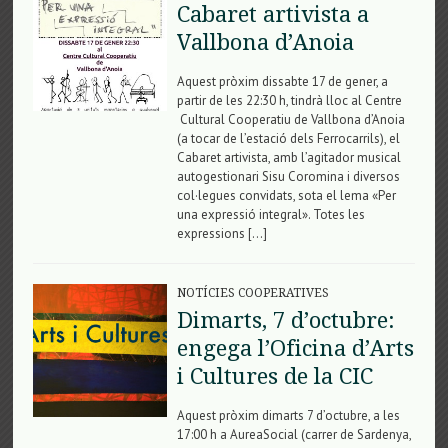
Cabaret artivista a
Vallbona d’Anoia
Aquest pròxim dissabte 17 de gener, a
partir de les 22:30 h, tindrà lloc al Centre
Cultural Cooperatiu de Vallbona d’Anoia
(a tocar de l’estació dels Ferrocarrils), el
Cabaret artivista, amb l’agitador musical
autogestionari Sisu Coromina i diversos
col·legues convidats, sota el lema «Per
una expressió integral». Totes les
expressions […]
NOTÍCIES COOPERATIVES
Dimarts, 7 d’octubre:
engega l’Oficina d’Arts
i Cultures de la CIC
Aquest pròxim dimarts 7 d’octubre, a les
17:00 h a AureaSocial (carrer de Sardenya,