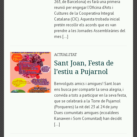
263, de Barcelona) es farà una primera
reunió per engegar l’Oficina d’Arts i
Cultures de la Cooperativa Integral
Catalana (CIC). Aquesta trobada inicial
pretén recollir els acords que es van
prendre a les Jornades Assembleàries del
mes […]
ACTUALITAT
Sant Joan, Festa de
l’estiu a Pujarnol
Benvolguts amics i amigues! Sant Joan
ens busca per compartir la seva alegria, i
convida a tots a participar en la seva festa,
que se celebrarà a la Torre de Pujarnol
(Porqueres) la nit del 23 al 24 de juny
Dues comunitats amigues (ecoaldees
Kanawen i Som Comunitad) han decidit
[…]