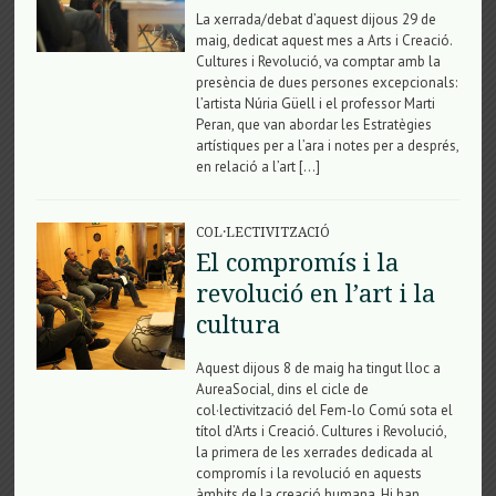
La xerrada/debat d’aquest dijous 29 de
maig, dedicat aquest mes a Arts i Creació.
Cultures i Revolució, va comptar amb la
presència de dues persones excepcionals:
l’artista Núria Güell i el professor Marti
Peran, que van abordar les Estratègies
artístiques per a l’ara i notes per a després,
en relació a l’art […]
COL·LECTIVITZACIÓ
El compromís i la
revolució en l’art i la
cultura
Aquest dijous 8 de maig ha tingut lloc a
AureaSocial, dins el cicle de
col·lectivització del Fem-lo Comú sota el
títol d’Arts i Creació. Cultures i Revolució,
la primera de les xerrades dedicada al
compromís i la revolució en aquests
àmbits de la creació humana. Hi han