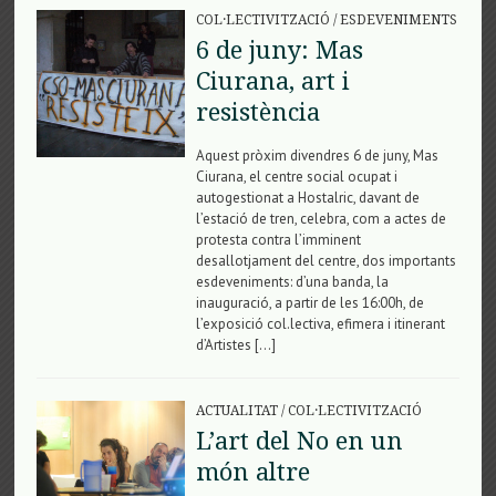
COL·LECTIVITZACIÓ
/
ESDEVENIMENTS
6 de juny: Mas
Ciurana, art i
resistència
Aquest pròxim divendres 6 de juny, Mas
Ciurana, el centre social ocupat i
autogestionat a Hostalric, davant de
l’estació de tren, celebra, com a actes de
protesta contra l’imminent
desallotjament del centre, dos importants
esdeveniments: d’una banda, la
inauguració, a partir de les 16:00h, de
l’exposició col.lectiva, efimera i itinerant
d’Artistes […]
ACTUALITAT
/
COL·LECTIVITZACIÓ
L’art del No en un
món altre