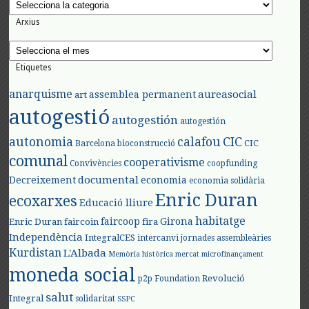
Categories
Arxius
Arxius
Etiquetes
anarquisme
aureasocial
assemblea permanent
art
autogestió
autogestión
autogestión
autonomia
calafou
CIC
CIC
Barcelona
bioconstrucció
comunal
cooperativisme
Convivències
coopfunding
documental
Decreixement
economia
economia solidària
Enric Duran
ecoxarxes
Educació lliure
habitatge
faircoop
Girona
Enric Duran
faircoin
fira
Independència
IntegralCES
intercanvi
jornades assembleàries
Kurdistan
L'Albada
Memòria històrica
mercat
microfinançament
moneda social
Revolució
p2p Foundation
salut
Integral
solidaritat
SSPC