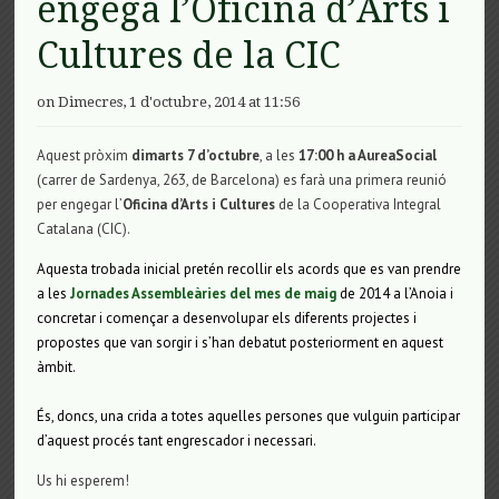
engega l’Oficina d’Arts i
Cultures de la CIC
on Dimecres, 1 d'octubre, 2014 at 11:56
Aquest pròxim
dimarts 7 d’octubre
, a les
17:00 h a AureaSocial
(carrer de Sardenya, 263, de Barcelona) es farà una primera reunió
per engegar l’
Oficina d’Arts i Cultures
de la Cooperativa Integral
Catalana (CIC).
Aquesta trobada inicial pretén recollir els acords que es van prendre
a les
Jornades Assembleàries del mes de maig
de 2014 a l’Anoia i
concretar i
començar a desenvolupar els diferents projectes i
propostes que van
sorgir i s’han debatut posteriorment en aquest
àmbit.
És, doncs, una crida a totes aquelles persones que vulguin participar
d’aquest
procés tant engrescador i necessari.
Us hi esperem!