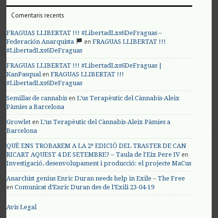
Comentaris recents
FRAGUAS LLIBERTAT !!! #LibertadLxs6DeFraguas –
en
Federación Anarquista
FRAGUAS LLIBERTAT !!!
#LibertadLxs6DeFraguas
FRAGUAS LLIBERTAT !!! #LibertadLxs6DeFraguas |
en
KanPasqual
FRAGUAS LLIBERTAT !!!
#LibertadLxs6DeFraguas
en
Semillas de cannabis
L’us Terapèutic del Cànnabis-Aleix
Pàmies a Barcelona
en
Growlet
L’us Terapèutic del Cànnabis-Aleix Pàmies a
Barcelona
QUÈ ENS TROBAREM A LA 2ª EDICIÓ DEL TRASTER DE CAN
en
RICART AQUEST 4 DE SETEMBRE? – Taula de l'Eix Pere IV
Investigació, desenvolupament i producció: el projecte MaCus
Anarchist genius Enric Duran needs help in Exile – The Free
en
Comunicat d’Enric Duran des de l’Exili 23-04-19
Avis Legal