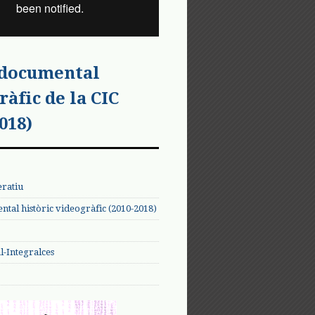
 documental
ràfic de la CIC
018)
eratiu
tal històric videogràfic (2010-2018)
-Integralces