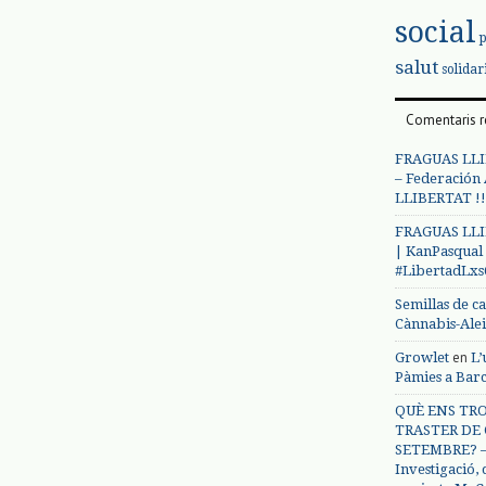
social
salut
solidar
Comentaris r
FRAGUAS LLI
– Federación
LLIBERTAT !!
FRAGUAS LLI
| KanPasqual
#LibertadLx
Semillas de c
Cànnabis-Ale
en
Growlet
L’
Pàmies a Bar
QUÈ ENS TRO
TRASTER DE 
SETEMBRE? – 
Investigació,