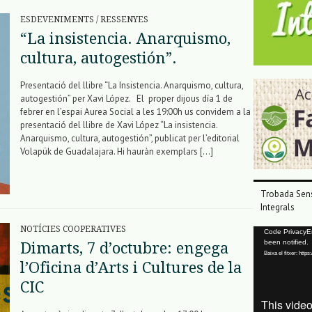
ESDEVENIMENTS
/
RESSENYES
“La insistencia. Anarquismo,
cultura, autogestión”.
Presentació del llibre “La Insistencia. Anarquismo, cultura,
autogestión” per Xavi López. El proper dijous día 1 de
febrer en l’espai Aurea Social a les 19:00h us convidem a la
presentació del llibre de Xavi López “La insistencia.
Anarquismo, cultura, autogestión”, publicat per l’editorial
Volapük de Guadalajara. Hi hauràn exemplars […]
Trobada Sens
Integrals
NOTÍCIES COOPERATIVES
Reproductor
Code PrivacyErr
been notified.
Dimarts, 7 d’octubre: engega
de
Baixa el fitxer: ht
vídeo
l’Oficina d’Arts i Cultures de la
CIC