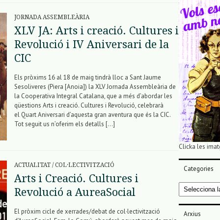
JORNADA ASSEMBLEÀRIA
XLV JA: Arts i creació. Cultures i
Revolució i IV Aniversari de la
CIC
Els pròxims 16 al 18 de maig tindrà lloc a Sant Jaume
Sesoliveres (Piera [Anoia]) la XLV Jornada Assembleària de
la Cooperativa Integral Catalana, que a més d’abordar les
qüestions Arts i creació. Cultures i Revolució, celebrarà
el Quart Aniversari d’aquesta gran aventura que és la CIC.
Tot seguit us n’oferim els detalls […]
Clicka les imat
ACTUALITAT
/
COL·LECTIVITZACIÓ
Categories
Arts i Creació. Cultures i
Categories
Revolució a AureaSocial
El pròxim cicle de xerrades/debat de col·lectivització
Arxius