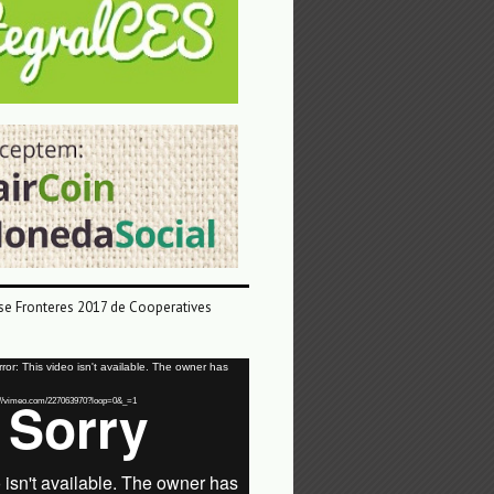
e Fronteres 2017 de Cooperatives
or: This video isn't available. The owner has
tps://vimeo.com/227063970?loop=0&_=1