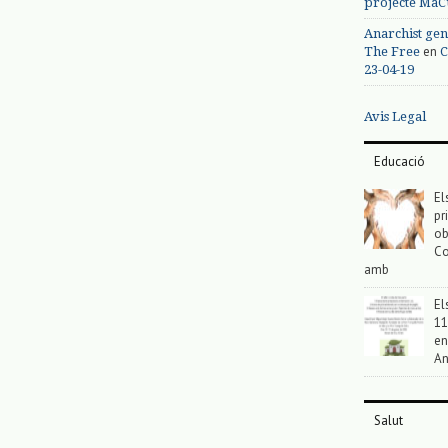
projecte MaC
Anarchist gen
en
The Free
C
23-04-19
Avis Legal
Educació
El
pr
ob
Co
amb
El
11
en
An
Salut