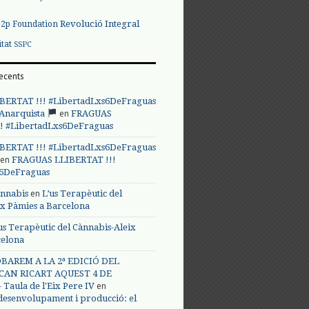
Revolució Integral
p2p Foundation
itat
SSPC
ecents
BERTAT !!! #LibertadLxs6DeFraguas
en
 Anarquista
FRAGUAS
! #LibertadLxs6DeFraguas
BERTAT !!! #LibertadLxs6DeFraguas
en
FRAGUAS LLIBERTAT !!!
s6DeFraguas
en
annabis
L’us Terapèutic del
ix Pàmies a Barcelona
us Terapèutic del Cànnabis-Aleix
celona
BAREM A LA 2ª EDICIÓ DEL
CAN RICART AQUEST 4 DE
en
Taula de l'Eix Pere IV
 desenvolupament i producció: el