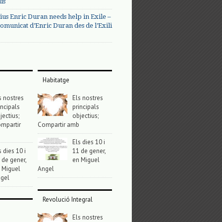
us
ius Enric Duran needs help in Exile –
omunicat d’Enric Duran des de l’Exili
Habitatge
s nostres
Els nostres
incipals
principals
jectius;
objectius;
mpartir
Compartir amb
Els dies 10 i
s dies 10 i
11 de gener,
 de gener,
en Miguel
 Miguel
Angel
gel
Revolució Integral
Els nostres