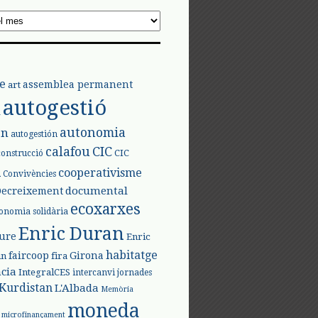
e
assemblea permanent
art
autogestió
l
autonomia
ón
autogestión
calafou
CIC
CIC
construcció
l
cooperativisme
Convivències
documental
Decreixement
ecoxarxes
onomia solidària
Enric Duran
iure
Enric
habitatge
faircoop
Girona
in
fira
cia
IntegralCES
intercanvi
jornades
Kurdistan
L'Albada
Memòria
moneda
microfinançament