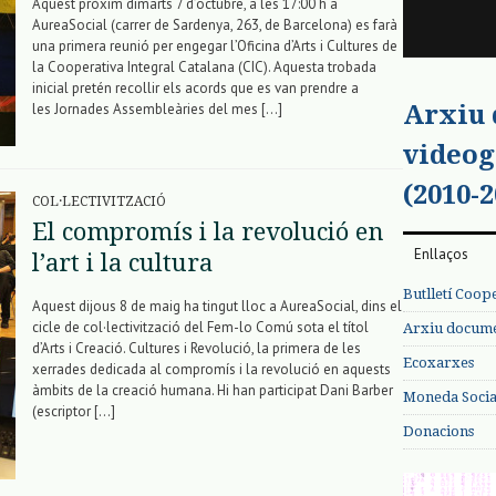
Aquest pròxim dimarts 7 d’octubre, a les 17:00 h a
AureaSocial (carrer de Sardenya, 263, de Barcelona) es farà
una primera reunió per engegar l’Oficina d’Arts i Cultures de
la Cooperativa Integral Catalana (CIC). Aquesta trobada
inicial pretén recollir els acords que es van prendre a
Arxiu
les Jornades Assembleàries del mes […]
videog
(2010-2
COL·LECTIVITZACIÓ
El compromís i la revolució en
Enllaços
l’art i la cultura
Butlletí Coop
Aquest dijous 8 de maig ha tingut lloc a AureaSocial, dins el
cicle de col·lectivització del Fem-lo Comú sota el títol
Arxiu documen
d’Arts i Creació. Cultures i Revolució, la primera de les
Ecoxarxes
xerrades dedicada al compromís i la revolució en aquests
àmbits de la creació humana. Hi han participat Dani Barber
Moneda Social
(escriptor […]
Donacions