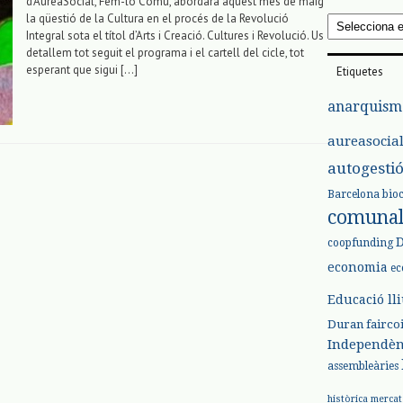
d’AureaSocial, Fem-lo Comú, abordarà aquest mes de maig
la qüestió de la Cultura en el procés de la Revolució
Arxius
Integral sota el títol d’Arts i Creació. Cultures i Revolució. Us
detallem tot seguit el programa i el cartell del cicle, tot
esperant que sigui […]
Etiquetes
anarquism
aureasocia
autogesti
Barcelona
bio
comuna
coopfunding
economia
ec
Educació ll
Duran
fairco
Independèn
assembleàries
històrica
mercat