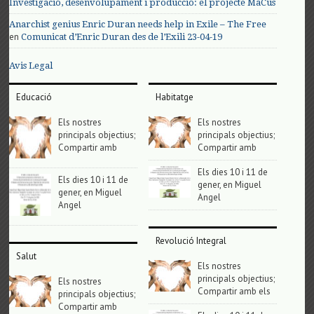
Investigació, desenvolupament i producció: el projecte MaCus
Anarchist genius Enric Duran needs help in Exile – The Free
en
Comunicat d’Enric Duran des de l’Exili 23-04-19
Avis Legal
Educació
Habitatge
Els nostres
Els nostres
principals objectius;
principals objectius;
Compartir amb
Compartir amb
Els dies 10 i 11 de
Els dies 10 i 11 de
gener, en Miguel
gener, en Miguel
Angel
Angel
Revolució Integral
Salut
Els nostres
principals objectius;
Els nostres
Compartir amb els
principals objectius;
Compartir amb