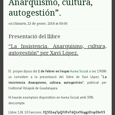
Anarquismo, cultura,
autogestión”.
on Dimarts, 23 de gener, 2018 at 00:00
Presentació del llibre
“La Insistencia. Anarquismo, cultura,
autogestión” per Xavi López.
El proper dijous día
1 de febrer en l’espai
Aurea Social
a les 19:00h
us convidem a la presentació del llibre de Xavi López
“La
insistencia. Anarquismo, cultura, autogestión”
, publicat per
l’editorial Volapük de Guadalajara.
Hi hauràn exemplars disponibles en Aurea Social amb 30%
descompte.
Llibre: 12€. 10 Faircoins.
fQ551eqTpQFJPnT6QtxYGqgjiDtqrDbrV3