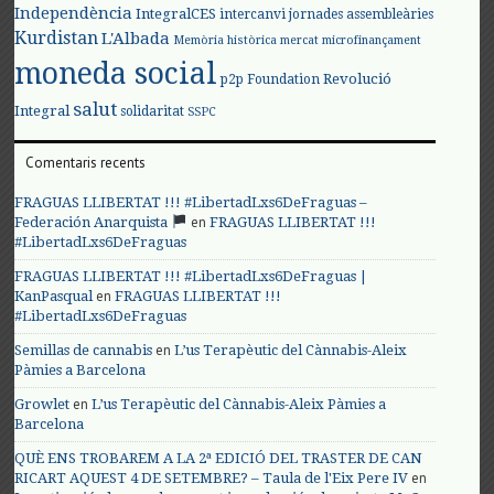
Independència
IntegralCES
intercanvi
jornades assembleàries
Kurdistan
L'Albada
Memòria històrica
mercat
microfinançament
moneda social
Revolució
p2p Foundation
salut
Integral
solidaritat
SSPC
Comentaris recents
FRAGUAS LLIBERTAT !!! #LibertadLxs6DeFraguas –
en
Federación Anarquista
FRAGUAS LLIBERTAT !!!
#LibertadLxs6DeFraguas
FRAGUAS LLIBERTAT !!! #LibertadLxs6DeFraguas |
en
KanPasqual
FRAGUAS LLIBERTAT !!!
#LibertadLxs6DeFraguas
en
Semillas de cannabis
L’us Terapèutic del Cànnabis-Aleix
Pàmies a Barcelona
en
Growlet
L’us Terapèutic del Cànnabis-Aleix Pàmies a
Barcelona
QUÈ ENS TROBAREM A LA 2ª EDICIÓ DEL TRASTER DE CAN
en
RICART AQUEST 4 DE SETEMBRE? – Taula de l'Eix Pere IV