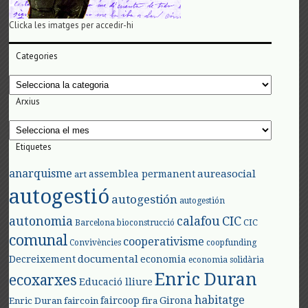
Clicka les imatges per accedir-hi
Categories
Categories
Arxius
Arxius
Etiquetes
anarquisme
aureasocial
assemblea permanent
art
autogestió
autogestión
autogestión
autonomia
calafou
CIC
CIC
Barcelona
bioconstrucció
comunal
cooperativisme
Convivències
coopfunding
documental
Decreixement
economia
economia solidària
Enric Duran
ecoxarxes
Educació lliure
habitatge
faircoop
Girona
Enric Duran
faircoin
fira