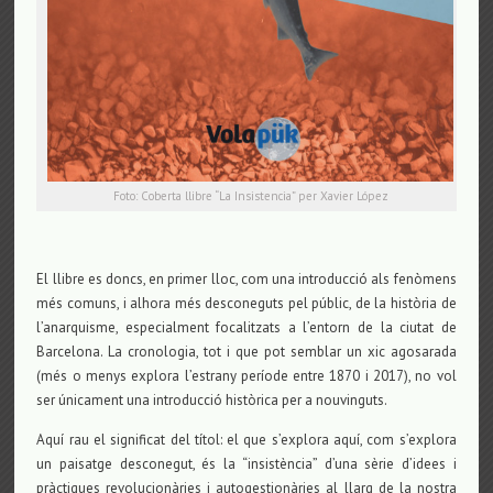
Foto: Coberta llibre “La Insistencia” per Xavier López
El llibre es doncs, en primer lloc, com una introducció als fenòmens
més comuns, i alhora més desconeguts pel públic, de la història de
l’anarquisme, especialment focalitzats a l’entorn de la ciutat de
Barcelona. La cronologia, tot i que pot semblar un xic agosarada
(més o menys explora l’estrany període entre 1870 i 2017), no vol
ser únicament una introducció històrica per a nouvinguts.
Aquí rau el significat del títol: el que s’explora aquí, com s’explora
un paisatge desconegut, és la “insistència” d’una sèrie d’idees i
pràctiques revolucionàries i autogestionàries al llarg de la nostra