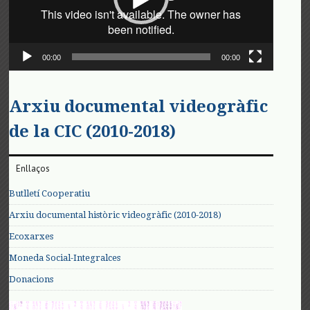
00:00
00:00
Arxiu documental videogràfic
de la CIC (2010-2018)
Enllaços
Butlletí Cooperatiu
Arxiu documental històric videogràfic (2010-2018)
Ecoxarxes
Moneda Social-Integralces
Donacions