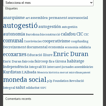
Arxius
Etiquetes
anarquisme
aureasocial
assemblea permanent
art
autogestió
autogestión
autogestión
autonomia
calafou
CIC
CIC
Barcelona
bioconstrucció
comunal
cooperativisme
Convivències
coopfunding
documental
Decreixement
economia
economia solidària
Enric Duran
ecoxarxes
Educació lliure
habitatge
faircoop
Girona
Enric Duran
faircoin
fira
Independència
IntegralCES
intercanvi
jornades assembleàries
Kurdistan
L'Albada
Memòria històrica
mercat
microfinançament
moneda social
Revolució
p2p Foundation
salut
Integral
solidaritat
SSPC
Comentaris recents