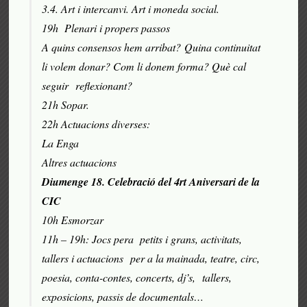
3.4. Art i intercanvi. Art i moneda social.
19h Plenari i propers passos
A quins consensos hem arribat? Quina continuitat
li volem donar? Com li donem forma? Què cal
seguir reflexionant?
21h Sopar.
22h Actuacions diverses:
La Enga
Altres actuacions
Diumenge 18. Celebració del 4rt Aniversari de la
CIC
10h Esmorzar
11h – 19h: Jocs pera petits i grans, activitats,
tallers i actuacions per a la mainada, teatre, circ,
poesia, conta-contes, concerts, dj’s, tallers,
exposicions, passis de documentals…