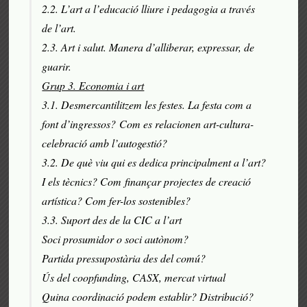
2.2. L’art a l’educació lliure i pedagogia a través
de l’art.
2.3. Art i salut. Manera d’alliberar, expressar, de
guarir.
Grup 3. Economia i art
3.1. Desmercantilitzem les festes. La festa com a
font d’ingressos? Com es relacionen art-cultura-
celebració amb l’autogestió?
3.2. De què viu qui es dedica principalment a l’art?
I els tècnics? Com finançar projectes de creació
artística? Com fer-los sostenibles?
3.3. Suport des de la CIC a l’art
Soci prosumidor o soci autònom?
Partida pressupostària des del comú?
Ús del coopfunding, CASX, mercat virtual
Quina coordinació podem establir? Distribució?