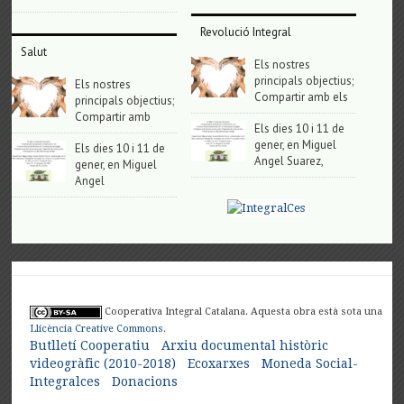
Revolució Integral
Salut
Els nostres
principals objectius;
Els nostres
Compartir amb els
principals objectius;
Compartir amb
Els dies 10 i 11 de
gener, en Miguel
Els dies 10 i 11 de
Angel Suarez,
gener, en Miguel
Angel
Cooperativa Integral Catalana. Aquesta obra està sota una
Llicència Creative Commons
.
Butlletí Cooperatiu
Arxiu documental històric
videogràfic (2010-2018)
Ecoxarxes
Moneda Social-
Integralces
Donacions