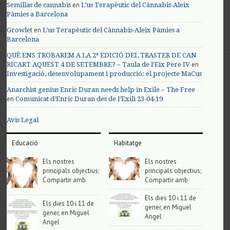
en
Semillas de cannabis
L’us Terapèutic del Cànnabis-Aleix
Pàmies a Barcelona
en
Growlet
L’us Terapèutic del Cànnabis-Aleix Pàmies a
Barcelona
QUÈ ENS TROBAREM A LA 2ª EDICIÓ DEL TRASTER DE CAN
en
RICART AQUEST 4 DE SETEMBRE? – Taula de l'Eix Pere IV
Investigació, desenvolupament i producció: el projecte MaCus
Anarchist genius Enric Duran needs help in Exile – The Free
en
Comunicat d’Enric Duran des de l’Exili 23-04-19
Avis Legal
Educació
Habitatge
Els nostres
Els nostres
principals objectius;
principals objectius;
Compartir amb
Compartir amb
Els dies 10 i 11 de
Els dies 10 i 11 de
gener, en Miguel
gener, en Miguel
Angel
Angel