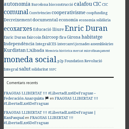
autonomia
calafou
CIC
CIC
Barcelona
bioconstrucció
comunal
cooperativisme
Convivències
coopfunding
documental
Decreixement
economia
economia solidària
Enric Duran
ecoxarxes
Educació lliure
habitatge
faircoop
Girona
Enric Duran
faircoin
fira
Independència
IntegralCES
intercanvi
jornades assembleàries
Kurdistan
L'Albada
Memòria històrica
mercat
microfinançament
moneda social
Revolució
p2p Foundation
salut
Integral
solidaritat
SSPC
Comentaris recents
FRAGUAS LLIBERTAT !!! #LibertadLxs6DeFraguas –
en
Federación Anarquista
FRAGUAS LLIBERTAT !!!
#LibertadLxs6DeFraguas
FRAGUAS LLIBERTAT !!! #LibertadLxs6DeFraguas |
en
KanPasqual
FRAGUAS LLIBERTAT !!!
#LibertadLxs6DeFraguas