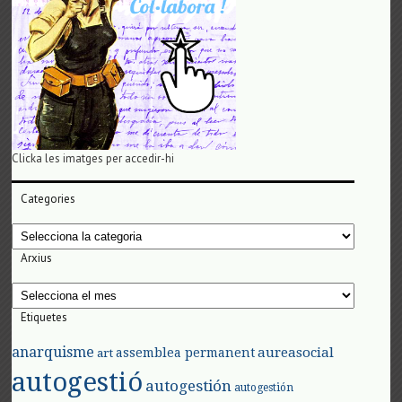
Clicka les imatges per accedir-hi
Categories
Categories
Arxius
Arxius
Etiquetes
anarquisme
aureasocial
assemblea permanent
art
autogestió
autogestión
autogestión