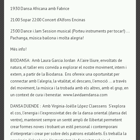
19:30 Dansa Africana amb Fabrice
21:00 Sopar 22:00 Concert d’Alfons Encinas
23:00 Dance i Jam Session musical (Porteu instruments per tocar!) …
Pachanga, música bailona i molta alegria!
Més info!
BIODANSA: Amb Laura Garcia Jordan A l’aire lliure, envoltats de
natura, el taller ens convida a explorar el nostre moviment, intern i
extern, a partir de la Biodansa. Ens ofereix una oportunitat per
connectar amb l’alegria, la vitalitat, el descans, l’emoció … a través
del moviment, la música i la trobada amb els altres, amb el grup, en
un context de cura i benestar. www.lavidaendansa.com
DANSA DUENDE : Amb Virginia-Joëlle López Claessens S’explora
el cos, l’energia i l’expressivitat des de la dansa oriental (dansa del
ventre), mantenint sempre un sentit ampli de llibertat permetent
crear formes noves i trobant un estil personal i contemporani
d’interpretar i crear per sobre dels patrons establerts. Es treballa la