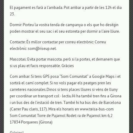
El pagament es farà a l’arribada. Pot arribar a partir de les 12h el dia
23.
Dormir: Porteu la vostra tenda de campanya o els que ho desitgin
poden mostrar el seu sac i el seu estoreta per dormir a l’aire lliure.
Contacte: És millor contactar per correu electrònic: Correu
electrònic: som@riseup.net.
Mascotas: Evita portar mascota. però si la portes, et demanem que
si us plau et facis responsable. Gràcies
Com arribar: Si tens GPS posa “Som Comunitat” a Google Maps i et
sortirà el camí complet. Si no vols pagar els peatges pren les
carreteres nacionales.Dinos si tens places lliures si véns de lluny
per coordinar un transport col · lectiu.Hi ha també tren fins a Girona
i un bus des de l’estació de tren. També hi ha bus des de Barcelona
(Carrer Pau claris, 117). Mira els horaris en www.teisa-bus-com
Som Comunitat Torre de Pujarnol Rodet: ra de Pujarnol km 6,2
17834 Porqueres (Girona)
Gràcies!