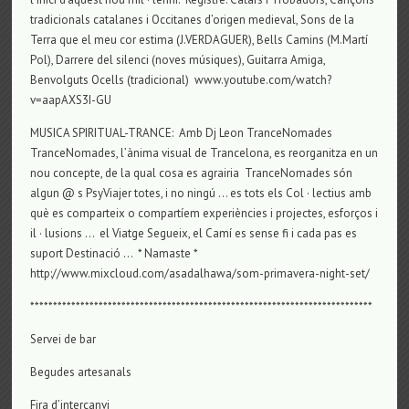
tradicionals catalanes i Occitanes d’origen medieval, Sons de la
Terra que el meu cor estima (J.VERDAGUER), Bells Camins (M.Martí
Pol), Darrere del silenci (noves músiques), Guitarra Amiga,
Benvolguts Ocells (tradicional) www.youtube.com/watch?
v=aapAXS3I-GU
MUSICA SPIRITUAL-TRANCE: Amb Dj Leon TranceNomades
TranceNomades, l’ànima visual de Trancelona, es reorganitza en un
nou concepte, de la qual cosa es agrairia TranceNomades són
algun @ s PsyViajer totes, i no ningú … es tots els Col · lectius amb
què es comparteix o compartíem experiències i projectes, esforços i
il · lusions … el Viatge Segueix, el Camí es sense fi i cada pas es
suport Destinació … * Namaste *
http://www.mixcloud.com/asadalhawa/som-primavera-night-set/
***************************************************************************
Servei de bar
Begudes artesanals
Fira d’intercanvi