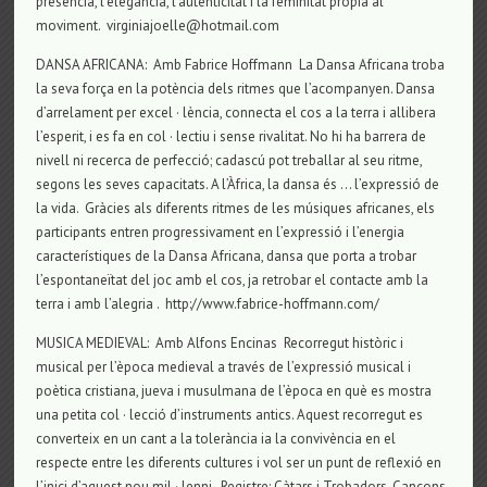
presència, l’elegància, l’autenticitat i la feminitat pròpia al
moviment. virginiajoelle@hotmail.com
DANSA AFRICANA: Amb Fabrice Hoffmann La Dansa Africana troba
la seva força en la potència dels ritmes que l’acompanyen. Dansa
d’arrelament per excel · lència, connecta el cos a la terra i allibera
l’esperit, i es fa en col · lectiu i sense rivalitat. No hi ha barrera de
nivell ni recerca de perfecció; cadascú pot treballar al seu ritme,
segons les seves capacitats. A l’Àfrica, la dansa és … l’expressió de
la vida. Gràcies als diferents ritmes de les músiques africanes, els
participants entren progressivament en l’expressió i l’energia
característiques de la Dansa Africana, dansa que porta a trobar
l’espontaneïtat del joc amb el cos, ja retrobar el contacte amb la
terra i amb l’alegria . http://www.fabrice-hoffmann.com/
MUSICA MEDIEVAL: Amb Alfons Encinas Recorregut històric i
musical per l’època medieval a través de l’expressió musical i
poètica cristiana, jueva i musulmana de l’època en què es mostra
una petita col · lecció d’instruments antics. Aquest recorregut es
converteix en un cant a la tolerància ia la convivència en el
respecte entre les diferents cultures i vol ser un punt de reflexió en
l’inici d’aquest nou mil · lenni. Registre: Càtars i Trobadors, Cançons