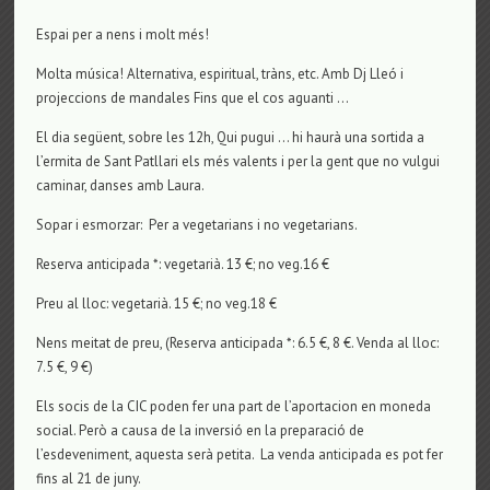
Espai per a nens i molt més!
Molta música! Alternativa, espiritual, tràns, etc. Amb Dj Lleó i
projeccions de mandales Fins que el cos aguanti …
El dia següent, sobre les 12h, Qui pugui … hi haurà una sortida a
l’ermita de Sant Patllari els més valents i per la gent que no vulgui
caminar, danses amb Laura.
Sopar i esmorzar: Per a vegetarians i no vegetarians.
Reserva anticipada *: vegetarià. 13 €; no veg.16 €
Preu al lloc: vegetarià. 15 €; no veg.18 €
Nens meitat de preu, (Reserva anticipada *: 6.5 €, 8 €. Venda al lloc:
7.5 €, 9 €)
Els socis de la CIC poden fer una part de l’aportacion en moneda
social. Però a causa de la inversió en la preparació de
l’esdeveniment, aquesta serà petita. La venda anticipada es pot fer
fins al 21 de juny.