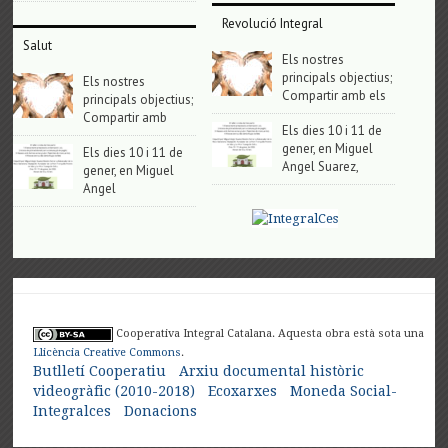
Revolució Integral
Salut
Els nostres
principals objectius;
Els nostres
Compartir amb els
principals objectius;
Compartir amb
Els dies 10 i 11 de
gener, en Miguel
Els dies 10 i 11 de
Angel Suarez,
gener, en Miguel
Angel
Cooperativa Integral Catalana. Aquesta obra està sota una
Llicència Creative Commons
.
Butlletí Cooperatiu
Arxiu documental històric
videogràfic (2010-2018)
Ecoxarxes
Moneda Social-
Integralces
Donacions