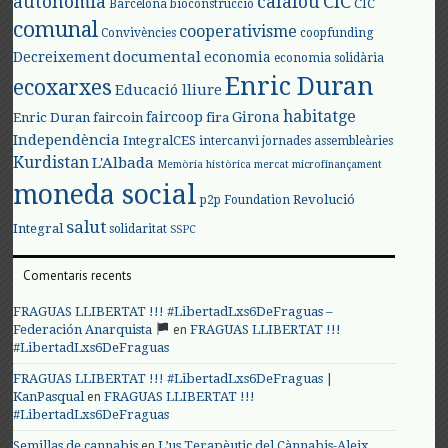
autonomia
calafou
CIC
CIC
Barcelona
bioconstrucció
comunal
cooperativisme
Convivències
coopfunding
documental
Decreixement
economia
economia solidària
Enric Duran
ecoxarxes
Educació lliure
habitatge
faircoop
Girona
Enric Duran
faircoin
fira
Independència
IntegralCES
intercanvi
jornades assembleàries
Kurdistan
L'Albada
Memòria històrica
mercat
microfinançament
moneda social
Revolució
p2p Foundation
salut
Integral
solidaritat
SSPC
Comentaris recents
FRAGUAS LLIBERTAT !!! #LibertadLxs6DeFraguas –
en
Federación Anarquista
FRAGUAS LLIBERTAT !!!
#LibertadLxs6DeFraguas
FRAGUAS LLIBERTAT !!! #LibertadLxs6DeFraguas |
en
KanPasqual
FRAGUAS LLIBERTAT !!!
#LibertadLxs6DeFraguas
en
Semillas de cannabis
L’us Terapèutic del Cànnabis-Aleix