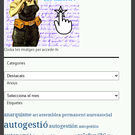
Clicka les imatges per accedir-hi
Categories
Categories
Arxius
Arxius
Etiquetes
anarquisme
aureasocial
assemblea permanent
art
autogestió
autogestión
autogestión