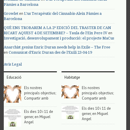
Pàmies a Barcelona
en
Growlet
L’us Terapèutic del Cànnabis-Aleix Pàmies a
Barcelona
QUÈ ENS TROBAREM A LA 2ª EDICIÓ DEL TRASTER DE CAN
en
RICART AQUEST 4 DE SETEMBRE? – Taula de l'Eix Pere IV
Investigació, desenvolupament i producció: el projecte MaCus
Anarchist genius Enric Duran needs help in Exile – The Free
en
Comunicat d’Enric Duran des de l’Exili 23-04-19
Avis Legal
Educació
Habitatge
Els nostres
Els nostres
principals objectius;
principals objectius;
Compartir amb
Compartir amb
Els dies 10 i 11 de
Els dies 10 i 11 de
gener, en Miguel
gener, en Miguel
Angel
Angel