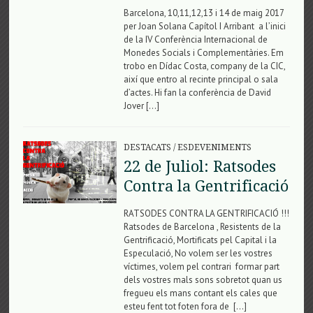
Barcelona, 10,11,12,13 i 14 de maig 2017
per Joan Solana Capítol I Arribant a l’inici
de la IV Conferència Internacional de
Monedes Socials i Complementàries. Em
trobo en Dídac Costa, company de la CIC,
així que entro al recinte principal o sala
d’actes. Hi fan la conferència de David
Jover […]
DESTACATS
/
ESDEVENIMENTS
22 de Juliol: Ratsodes
Contra la Gentrificació
RATSODES CONTRA LA GENTRIFICACIÓ !!!
Ratsodes de Barcelona , Resistents de la
Gentrificació, Mortificats pel Capital i la
Especulació, No volem ser les vostres
víctimes, volem pel contrari formar part
dels vostres mals sons sobretot quan us
fregueu els mans contant els cales que
esteu fent tot foten fora de […]