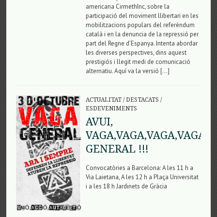
americana CirmethInc, sobre la
participació del moviment llibertari en les
mobilitzacions populars del referèndum
català i en la denuncia de la repressió per
part del Regne d’Espanya. Intenta abordar
les diverses perspectives, dins aquest
prestigiós i llegit medi de comunicació
alternatiu. Aquí va la versió […]
ACTUALITAT
/
DESTACATS
/
ESDEVENIMENTS
AVUI,
VAGA,VAGA,VAGA,VAGA
GENERAL !!!
Convocatòries a Barcelona: A les 11 h a
Via Laietana, A les 12 h a Plaça Universitat
i a les 18 h Jardinets de Gràcia