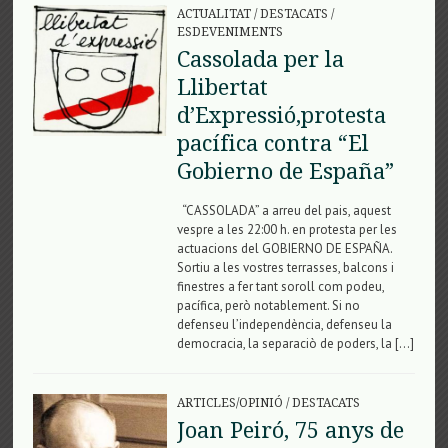
ACTUALITAT
/
DESTACATS
/
ESDEVENIMENTS
Cassolada per la
Llibertat
d’Expressió,protesta
pacífica contra “El
Gobierno de España”
“CASSOLADA” a arreu del pais, aquest
vespre a les 22:00 h. en protesta per les
actuacions del GOBIERNO DE ESPAÑA.
Sortiu a les vostres terrasses, balcons i
finestres a fer tant soroll com podeu,
pacífica, però notablement. Si no
defenseu l’independència, defenseu la
democracia, la separaciò de poders, la […]
ARTICLES/OPINIÓ
/
DESTACATS
Joan Peiró, 75 anys de