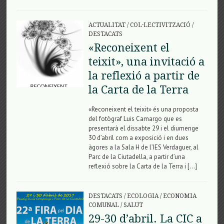
ACTUALITAT
/
COL·LECTIVITZACIÓ
/
DESTACATS
«Reconeixent el
teixit», una invitació a
la reflexió a partir de
la Carta de la Terra
«Reconeixent el teixit» és una proposta
del fotògraf Luis Camargo que es
presentarà el dissabte 29 i el diumenge
30 d’abril com a exposició i en dues
àgores a la Sala H de l’IES Verdaguer, al
Parc de la Ciutadella, a partir d’una
reflexió sobre la Carta de la Terra i […]
DESTACATS
/
ECOLOGIA
/
ECONOMIA
COMUNAL
/
SALUT
29-30 d’abril. La CIC a