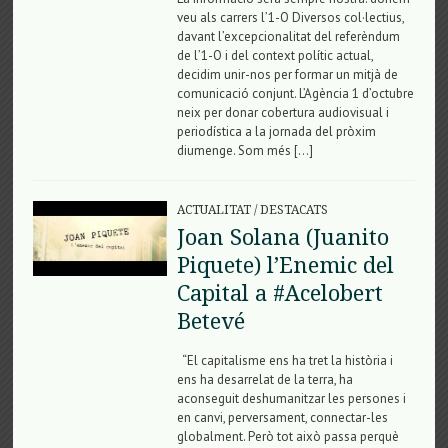
veu als carrers l’1-O Diversos col·lectius,
davant l’excepcionalitat del referèndum
de l’1-O i del context polític actual,
decidim unir-nos per formar un mitjà de
comunicació conjunt. L’Agència 1 d’octubre
neix per donar cobertura audiovisual i
periodística a la jornada del pròxim
diumenge. Som més […]
ACTUALITAT
/
DESTACATS
Joan Solana (Juanito
Piquete) l’Enemic del
Capital a #Acelobert
Betevé
“El capitalisme ens ha tret la història i
ens ha desarrelat de la terra, ha
aconseguit deshumanitzar les persones i
en canvi, perversament, connectar-les
globalment. Però tot això passa perquè