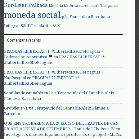
Kurdistan
L'Albada
Memòria històrica
mercat
microfinançament
moneda social
Revolució
p2p Foundation
salut
Integral
solidaritat
SSPC
Comentaris recents
FRAGUAS LLIBERTAT !!! #LibertadLxs6DeFraguas –
en
Federación Anarquista
FRAGUAS LLIBERTAT !!!
#LibertadLxs6DeFraguas
FRAGUAS LLIBERTAT !!! #LibertadLxs6DeFraguas |
en
KanPasqual
FRAGUAS LLIBERTAT !!!
#LibertadLxs6DeFraguas
en
Semillas de cannabis
L’us Terapèutic del Cànnabis-Aleix
Pàmies a Barcelona
en
Growlet
L’us Terapèutic del Cànnabis-Aleix Pàmies a
Barcelona
QUÈ ENS TROBAREM A LA 2ª EDICIÓ DEL TRASTER DE CAN
en
RICART AQUEST 4 DE SETEMBRE? – Taula de l'Eix Pere IV
Investigació, desenvolupament i producció: el projecte MaCus