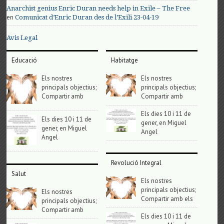
Anarchist genius Enric Duran needs help in Exile – The Free
en
Comunicat d’Enric Duran des de l’Exili 23-04-19
Avis Legal
Educació
Habitatge
Els nostres
Els nostres
principals objectius;
principals objectius;
Compartir amb
Compartir amb
Els dies 10 i 11 de
Els dies 10 i 11 de
gener, en Miguel
gener, en Miguel
Angel
Angel
Revolució Integral
Salut
Els nostres
principals objectius;
Els nostres
Compartir amb els
principals objectius;
Compartir amb
Els dies 10 i 11 de