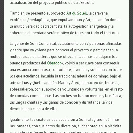
actualización del proyecto público de Ca l’Estrolic.
También, se presentó el proyecto
Art du Soleil
, la caravana
ecológica / pedagógica, que impulsan Joan y Ari, un camión donde
la multidiversidad decrecentista, la autogestión energética y la
soberanía alimentaria serán motivo de tours por todo el territorio.
La gente de Som Comunitat, actualmente con 7 personas afincadas
y gente que va y viene para conocer el proyecto o participar en la
multiplicidad de talleres que se ofrecen –además de adquirir los
buenos productos del
Obrador
–, volvió a ser clave para conseguir
una estancia armoniosa, confortable, divertida y solidaria con todos
los que acudimos, incluida la tradcional fideuá de domingo, bajo el
arte de Luis y Quel. También, Marta y Àlex, del núcleo de Terrassa,
sobresalieron, con el apoyo de voluntarios y voluntarias, en el resto
de comidas comunitarias. Las noches no fueron menos y la música,
las largas charlas y las ganas de conocer y disfrutar de la vida
dieron buena cuenta de ello.
Igualmente, las criaturas que acudieron a Som, alegraron aún más
las jornadas, con sus gritos de diversión, el chapoteo en la piscinita
y la participación en los juegos comunitarios que prepararon las