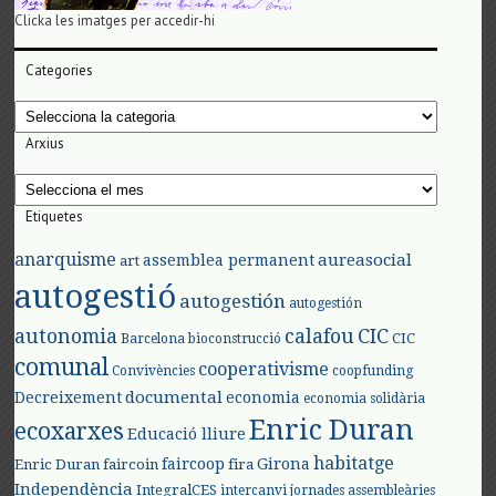
Clicka les imatges per accedir-hi
Categories
Categories
Arxius
Arxius
Etiquetes
anarquisme
aureasocial
assemblea permanent
art
autogestió
autogestión
autogestión
autonomia
calafou
CIC
CIC
Barcelona
bioconstrucció
comunal
cooperativisme
Convivències
coopfunding
documental
Decreixement
economia
economia solidària
Enric Duran
ecoxarxes
Educació lliure
habitatge
faircoop
Girona
Enric Duran
faircoin
fira
Independència
IntegralCES
intercanvi
jornades assembleàries