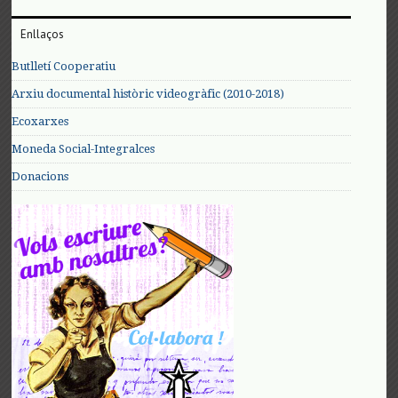
Enllaços
Butlletí Cooperatiu
Arxiu documental històric videogràfic (2010-2018)
Ecoxarxes
Moneda Social-Integralces
Donacions