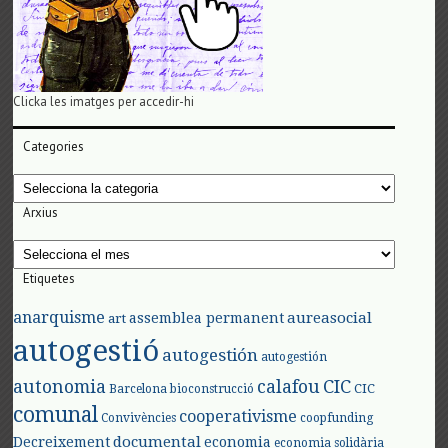
Clicka les imatges per accedir-hi
Categories
Categories
Arxius
Arxius
Etiquetes
anarquisme
aureasocial
assemblea permanent
art
autogestió
autogestión
autogestión
autonomia
calafou
CIC
CIC
Barcelona
bioconstrucció
comunal
cooperativisme
Convivències
coopfunding
documental
Decreixement
economia
economia solidària