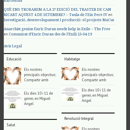
Barcelona
QUÈ ENS TROBAREM A LA 2ª EDICIÓ DEL TRASTER DE CAN
en
RICART AQUEST 4 DE SETEMBRE? – Taula de l'Eix Pere IV
Investigació, desenvolupament i producció: el projecte MaCus
Anarchist genius Enric Duran needs help in Exile – The Free
en
Comunicat d’Enric Duran des de l’Exili 23-04-19
Avis Legal
Educació
Habitatge
Els nostres
Els nostres
principals objectius;
principals objectius;
Compartir amb
Compartir amb
Els dies 10 i 11 de
Els dies 10 i 11 de
gener, en Miguel
gener, en Miguel
Angel
Angel
Revolució Integral
Salut
Els nostres