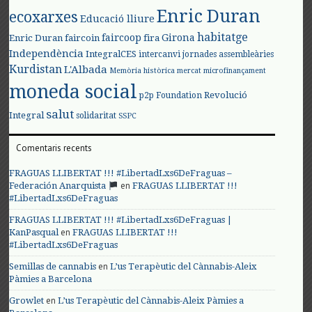
Enric Duran
ecoxarxes
Educació lliure
habitatge
faircoop
Girona
Enric Duran
faircoin
fira
Independència
IntegralCES
intercanvi
jornades assembleàries
Kurdistan
L'Albada
Memòria històrica
mercat
microfinançament
moneda social
Revolució
p2p Foundation
salut
Integral
solidaritat
SSPC
Comentaris recents
FRAGUAS LLIBERTAT !!! #LibertadLxs6DeFraguas –
en
Federación Anarquista
FRAGUAS LLIBERTAT !!!
#LibertadLxs6DeFraguas
FRAGUAS LLIBERTAT !!! #LibertadLxs6DeFraguas |
en
KanPasqual
FRAGUAS LLIBERTAT !!!
#LibertadLxs6DeFraguas
en
Semillas de cannabis
L’us Terapèutic del Cànnabis-Aleix
Pàmies a Barcelona
en
Growlet
L’us Terapèutic del Cànnabis-Aleix Pàmies a