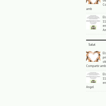
ob
Co
amb
El
11
en
An
Salut
El
pr
ob
Compartir amb
El
11
en
Angel