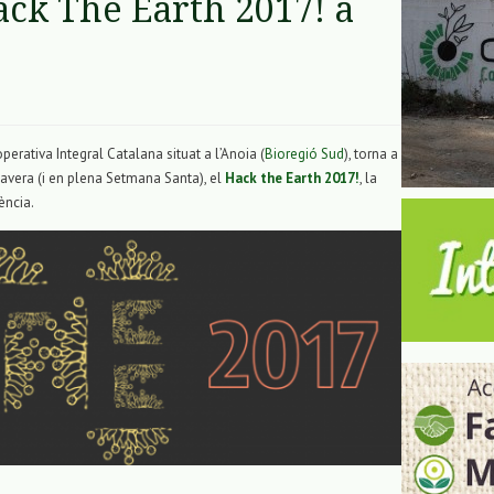
ack The Earth 2017! a
perativa Integral Catalana situat a l’Anoia (
Bioregió Sud
), torna a
imavera (i en plena Setmana Santa), el
Hack the Earth 2017!
, la
ència.