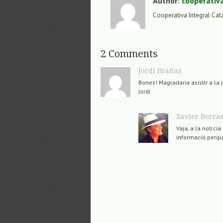
Author:
cooperativ
Cooperativa Integral Cat
2 Comments
Jordi Brañas
Bones! Magradaria asistir a la
Jordi
Xavier Borrà
Vaja, a la notíci
informació perqu