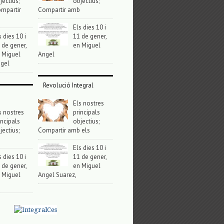
jectius;
objectius;
mpartir
Compartir amb
Els dies 10 i
s dies 10 i
11 de gener,
 de gener,
en Miguel
 Miguel
Angel
gel
Revolució Integral
Els nostres
s nostres
principals
incipals
objectius;
jectius;
Compartir amb els
Els dies 10 i
s dies 10 i
11 de gener,
 de gener,
en Miguel
 Miguel
Angel Suarez,