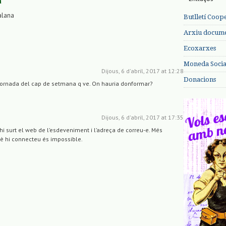
a
alana
Butlletí Coop
Arxiu documen
Ecoxarxes
Moneda Social
Dijous, 6 d'abril, 2017 at 12:28
Donacions
 jornada del cap de setmana q ve. On hauria donformar?
Dijous, 6 d'abril, 2017 at 17:35
s
a hi surt el web de l’esdeveniment i l’adreça de correu-e. Més
è hi connecteu és impossible.