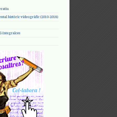
eratiu
tal històric videogràfic (2010-2018)
-Integralces