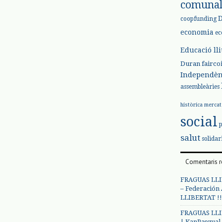
comuna
coopfunding
economia
ec
Educació ll
Duran
fairco
Independèn
assembleàries
històrica
mercat
social
salut
solidar
Comentaris r
FRAGUAS LLI
– Federación
LLIBERTAT !!
FRAGUAS LLI
| KanPasqual