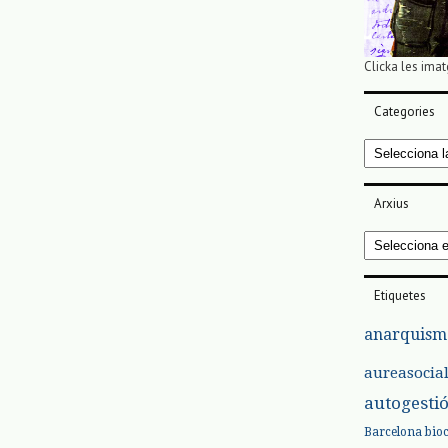
Clicka les imat
Categories
Categories
Arxius
Arxius
Etiquetes
anarquism
aureasocia
autogesti
Barcelona
bio