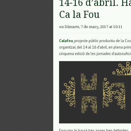
14-16 d’abril. H
Ca la Fou
on Dimarts, 7 de març, 2017 at 10:11
Calafou
, projecte públic productiu de la Coo
organitzar, del 14 al 16 d’abril, en plena pr
cinquena edició de les jornades d’autosufici
Enguany, hi haurà tres zones ben definides: