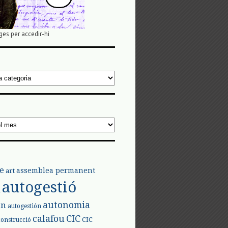
ges per accedir-hi
e
assemblea permanent
art
autogestió
l
autonomia
ón
autogestión
calafou
CIC
CIC
construcció