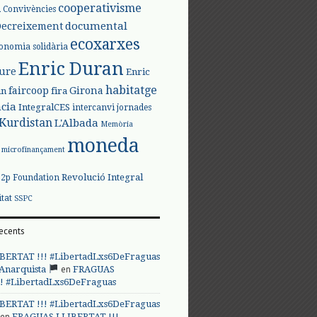
l
cooperativisme
Convivències
documental
Decreixement
ecoxarxes
onomia solidària
Enric Duran
iure
Enric
habitatge
faircoop
Girona
in
fira
cia
IntegralCES
intercanvi
jornades
Kurdistan
L'Albada
Memòria
moneda
microfinançament
Revolució Integral
p2p Foundation
itat
SSPC
ecents
BERTAT !!! #LibertadLxs6DeFraguas
en
 Anarquista
FRAGUAS
! #LibertadLxs6DeFraguas
BERTAT !!! #LibertadLxs6DeFraguas
en
FRAGUAS LLIBERTAT !!!