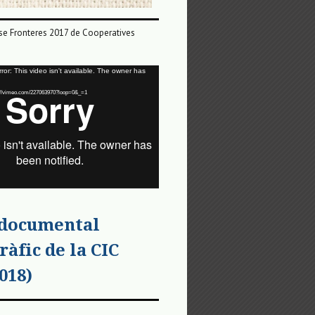
e Fronteres 2017 de Cooperatives
or: This video isn't available. The owner has
tps://vimeo.com/227063970?loop=0&_=1
 documental
ràfic de la CIC
018)