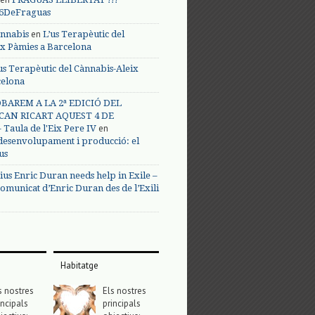
s6DeFraguas
en
annabis
L’us Terapèutic del
ix Pàmies a Barcelona
us Terapèutic del Cànnabis-Aleix
celona
BAREM A LA 2ª EDICIÓ DEL
CAN RICART AQUEST 4 DE
en
Taula de l'Eix Pere IV
 desenvolupament i producció: el
us
ius Enric Duran needs help in Exile –
omunicat d’Enric Duran des de l’Exili
Habitatge
s nostres
Els nostres
incipals
principals