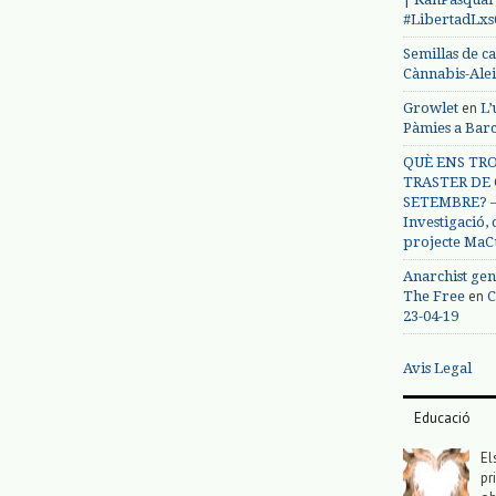
#LibertadLx
Semillas de c
Cànnabis-Ale
en
Growlet
L’
Pàmies a Bar
QUÈ ENS TRO
TRASTER DE 
SETEMBRE? – 
Investigació,
projecte MaC
Anarchist gen
en
The Free
C
23-04-19
Avis Legal
Educació
El
pr