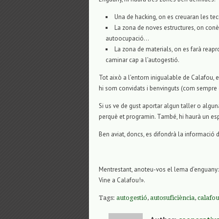
Una de hacking, on es creuaran les tecno
La zona de noves estructures, on conèi
autoocupació…
La zona de materials, on es farà reapro
caminar cap a l’autogestió.
Tot això a l’entorn inigualable de Calafou, e
hi som convidats i benvinguts (com sempre
Si us ve de gust aportar algun taller o algu
perquè et programin. També, hi haurà un esp
Ben aviat, doncs, es difondrà la informació 
Mentrestant, anoteu-vos el lema d’enguany: 
Vine a Calafou!».
Tags:
autogestió
,
autosuficiència
,
calafo