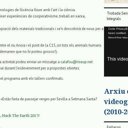
logies de llicència lliure amb l’art i la ciència.
Trobada Sens
xer experiències de cooperativisme, treball en xarxa,
Integrals
piació dels materials tradicionals i se’n descobrirà de nous per a
Reproductor
Code PrivacyErr
been notified.
de
Baixa el fitxer: ht
vídeo
ntre el riu Anoia i el pont de la C15, on tots els animals humans
 demanen que no hi porteu gossos!).
na activitat podeu enviar un missatge a
calafou@riseup.net
ai durant l’esdeveniment per a propostes obertes.
del programa amb els tallers confirmats.
Arxiu
«Estàs farta de passejar verges per Sevilla a Setmana Santa?
videog
(2010-2
u
,
Hack The Earth 2017!
Enllaços