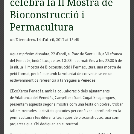
celebra la II Mostra de
Bioconstrucció i
Permacultura
on Divendres, 14 d'abril, 2017 at 13:48
Aquest pròxim dissabte, 22 d’abril, al Parc de Sant Julià, a Vilafranca
del Penedès, tindrà lloc, de les 10:00 h del matí fins a les 22:00 h de
la nit, la II Mostra de Bioconstrucció i Permacultura, una mostra de
petit format, per bé que amb la voluntat de convertir-se en un
esdeveniment de referència a la
Vegueria Penedès.
L’EcoXarxa Penedès, amb la col·laboració dels ajuntaments
de Vilafranca del Penedès, Canyelles i Sant Cugat Sesgarrigues,
presentem aquesta segona mostra com una festa on podreu trobar
tallers, xerrades i activitats gratuïtes per conèixer i aprofundir en la
permacultura i les diferents tècniques de bioconstrucció, així com
projectes que s’hi dediquen en el territori.