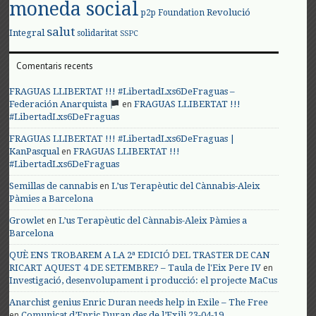
moneda social
Revolució
p2p Foundation
salut
Integral
solidaritat
SSPC
Comentaris recents
FRAGUAS LLIBERTAT !!! #LibertadLxs6DeFraguas –
en
Federación Anarquista
FRAGUAS LLIBERTAT !!!
#LibertadLxs6DeFraguas
FRAGUAS LLIBERTAT !!! #LibertadLxs6DeFraguas |
en
KanPasqual
FRAGUAS LLIBERTAT !!!
#LibertadLxs6DeFraguas
en
Semillas de cannabis
L’us Terapèutic del Cànnabis-Aleix
Pàmies a Barcelona
en
Growlet
L’us Terapèutic del Cànnabis-Aleix Pàmies a
Barcelona
QUÈ ENS TROBAREM A LA 2ª EDICIÓ DEL TRASTER DE CAN
en
RICART AQUEST 4 DE SETEMBRE? – Taula de l'Eix Pere IV
Investigació, desenvolupament i producció: el projecte MaCus
Anarchist genius Enric Duran needs help in Exile – The Free
en
Comunicat d’Enric Duran des de l’Exili 23-04-19