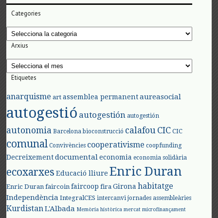
Categories
Categories
Arxius
Arxius
Etiquetes
anarquisme
aureasocial
assemblea permanent
art
autogestió
autogestión
autogestión
autonomia
calafou
CIC
CIC
Barcelona
bioconstrucció
comunal
cooperativisme
Convivències
coopfunding
documental
Decreixement
economia
economia solidària
Enric Duran
ecoxarxes
Educació lliure
habitatge
faircoop
Girona
Enric Duran
faircoin
fira
Independència
IntegralCES
intercanvi
jornades assembleàries
Kurdistan
L'Albada
Memòria històrica
mercat
microfinançament