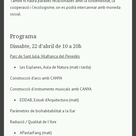
També hi haurà parades relacionades amb la sostenibilitat, la
cooperació i l’ecologisme, on es podrà intercanviar amb moneda
social.
Programa
Dissabte, 22 d’abril de 10 a 20h
Parc de Sant Julià. Vilafranca del Penedès
Les Esplanes, Aula de Natura (matí i tarda)
Construcció d’arcs amb CANYA
Construcció d´instruments musicals amb CANYA
EDDAB, Estudi d’Arquitectura (matí)
Paràmetres de biohabitabilitat a la llar
Radiació / Qualitat de l´Aire
APastarFang (matí)