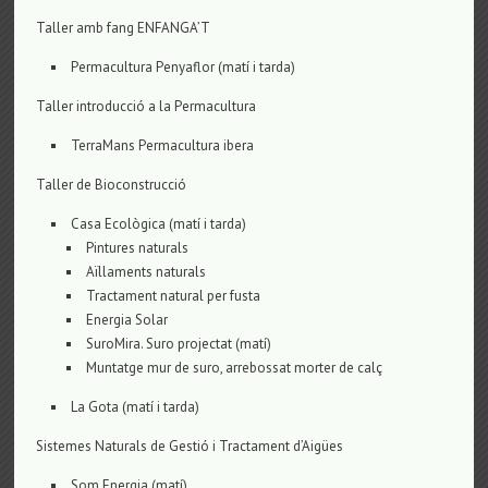
Taller amb fang ENFANGA’T
Permacultura Penyaflor (matí i tarda)
Taller introducció a la Permacultura
TerraMans Permacultura ibera
Taller de Bioconstrucció
Casa Ecològica (matí i tarda)
Pintures naturals
Aïllaments naturals
Tractament natural per fusta
Energia Solar
SuroMira. Suro projectat (matí)
Muntatge mur de suro, arrebossat morter de calç
La Gota (matí i tarda)
Sistemes Naturals de Gestió i Tractament d’Aigües
Som Energia (matí)