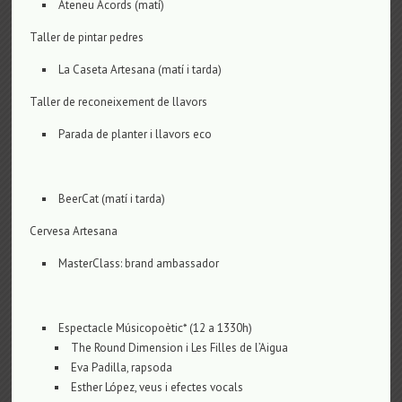
Ateneu Acords (matí)
Taller de pintar pedres
La Caseta Artesana (matí i tarda)
Taller de reconeixement de llavors
Parada de planter i llavors eco
BeerCat (matí i tarda)
Cervesa Artesana
MasterClass: brand ambassador
Espectacle Músicopoètic* (12 a 1330h)
The Round Dimension i Les Filles de l’Aigua
Eva Padilla, rapsoda
Esther López, veus i efectes vocals