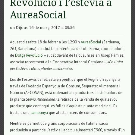
Revolució i l’estèvia a
AureaSocial
on Dijous, 16 de març, 2017 at 09:56
Aquest dissabte 18 de febrer a les 12:00 h
AureaSocial
(Sardenya,
263, Barcelona) acollirà la conferència de Lola Roma, coordinadora
de
Dolça Revolució
–al capdavant de la qual hi és en Josep Pàmies,
associat recentment a la Cooperativa Integral Catalana–, «
En lluita
per l’estèvia i altres plantes medicinals
».
L’ús de l’estèvia, de fet, està en perill perquè el Regne d’Espanya, a
través de l’Agència Espanyola de Consum, Seguretat Alimentària i
Nutrició (AECOSAN), està ordenant als productors i distribuïdors de
la planta
Stevia Rebaudiana
, la retirada de la venda de qualsevol
producte que contingui les fulles d’aquesta planta medicinal. Es
tracta d’una
campanya
que afecta milers de consumidors.
Mentre es permet que grans corporacions de l’alimentació
produeixin a partir de l’estèvia l’additiu alimentari E960, a través d’un