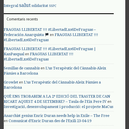
salut
Integral
solidaritat
SSPC
Comentaris recents
FRAGUAS LLIBERTAT !!! #LibertadLxs6DeFraguas –
en
Federación Anarquista
FRAGUAS LLIBERTAT !!!
#LibertadLxs6DeFraguas
FRAGUAS LLIBERTAT !!! #LibertadLxs6DeFraguas |
en
KanPasqual
FRAGUAS LLIBERTAT !!!
#LibertadLxs6DeFraguas
en
Semillas de cannabis
L’us Terapèutic del Cànnabis-Aleix
Pàmies a Barcelona
en
Growlet
L’us Terapèutic del Cànnabis-Aleix Pàmies a
Barcelona
QUÈ ENS TROBAREM A LA 2ª EDICIÓ DEL TRASTER DE CAN
en
RICART AQUEST 4 DE SETEMBRE? – Taula de l'Eix Pere IV
Investigació, desenvolupament i producció: el projecte MaCus
Anarchist genius Enric Duran needs help in Exile – The Free
en
Comunicat d’Enric Duran des de l’Exili 23-04-19