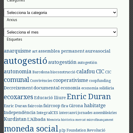
Categories
Categories
Arxius
Arxius
Etiquetes
anarquisme
aureasocial
assemblea permanent
art
autogestió
autogestión
autogestión
autonomia
calafou
CIC
CIC
Barcelona
bioconstrucció
comunal
cooperativisme
Convivències
coopfunding
documental
Decreixement
economia
economia solidària
Enric Duran
ecoxarxes
Educació lliure
habitatge
faircoop
Girona
Enric Duran
faircoin
fira
Independència
IntegralCES
intercanvi
jornades assembleàries
Kurdistan
L'Albada
Memòria històrica
mercat
microfinançament
moneda social
Revolució
p2p Foundation