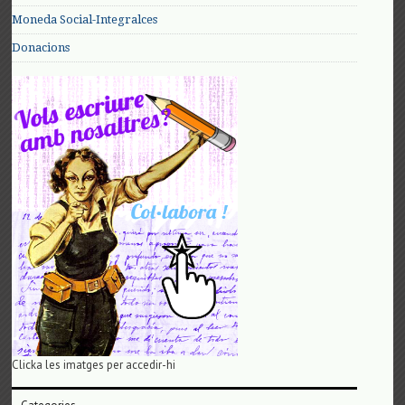
Moneda Social-Integralces
Donacions
Clicka les imatges per accedir-hi