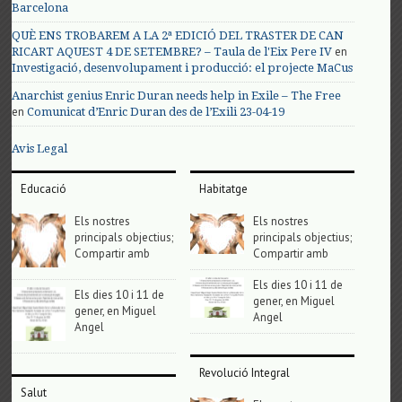
Barcelona
QUÈ ENS TROBAREM A LA 2ª EDICIÓ DEL TRASTER DE CAN
en
RICART AQUEST 4 DE SETEMBRE? – Taula de l'Eix Pere IV
Investigació, desenvolupament i producció: el projecte MaCus
Anarchist genius Enric Duran needs help in Exile – The Free
en
Comunicat d’Enric Duran des de l’Exili 23-04-19
Avis Legal
Educació
Habitatge
Els nostres
Els nostres
principals objectius;
principals objectius;
Compartir amb
Compartir amb
Els dies 10 i 11 de
Els dies 10 i 11 de
gener, en Miguel
gener, en Miguel
Angel
Angel
Revolució Integral
Salut