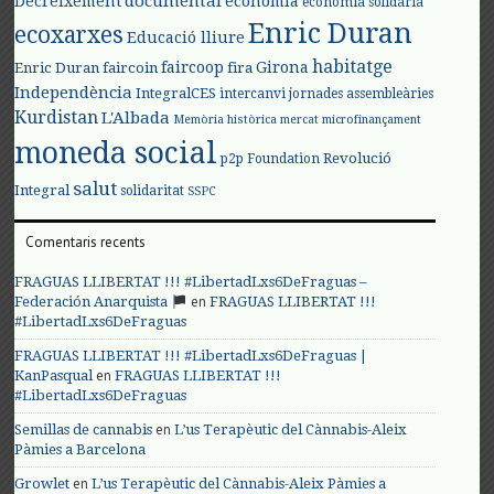
documental
Decreixement
economia
economia solidària
Enric Duran
ecoxarxes
Educació lliure
habitatge
faircoop
Girona
Enric Duran
faircoin
fira
Independència
IntegralCES
intercanvi
jornades assembleàries
Kurdistan
L'Albada
Memòria històrica
mercat
microfinançament
moneda social
Revolució
p2p Foundation
salut
Integral
solidaritat
SSPC
Comentaris recents
FRAGUAS LLIBERTAT !!! #LibertadLxs6DeFraguas –
en
Federación Anarquista
FRAGUAS LLIBERTAT !!!
#LibertadLxs6DeFraguas
FRAGUAS LLIBERTAT !!! #LibertadLxs6DeFraguas |
en
KanPasqual
FRAGUAS LLIBERTAT !!!
#LibertadLxs6DeFraguas
en
Semillas de cannabis
L’us Terapèutic del Cànnabis-Aleix
Pàmies a Barcelona
en
Growlet
L’us Terapèutic del Cànnabis-Aleix Pàmies a