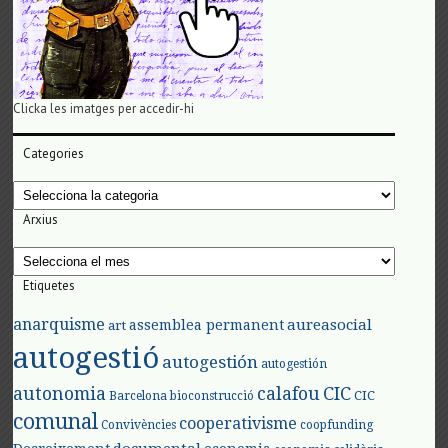
Clicka les imatges per accedir-hi
Categories
Categories
Arxius
Arxius
Etiquetes
anarquisme
aureasocial
assemblea permanent
art
autogestió
autogestión
autogestión
autonomia
calafou
CIC
CIC
Barcelona
bioconstrucció
comunal
cooperativisme
Convivències
coopfunding