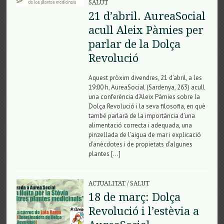
SALUT
21 d’abril. AureaSocial
acull Aleix Pàmies per
parlar de la Dolça
Revolució
Aquest pròxim divendres, 21 d’abril, a les
19:00 h, AureaSocial (Sardenya, 263) acull
una conferència d’Aleix Pàmies sobre la
Dolça Revolució i la seva filosofia, en què
també parlarà de la importància d’una
alimentació correcta i adequada, una
pinzellada de l’aigua de mar i explicació
d’anècdotes i de propietats d’algunes
plantes […]
ACTUALITAT
/
SALUT
18 de març: Dolça
Revolució i l’estèvia a