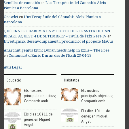
en
Semillas de cannabis
L’us Terapèutic del Cànnabis-Aleix
Pàmies a Barcelona
en
Growlet
L’us Terapèutic del Cànnabis-Aleix Pàmies a
Barcelona
QUÈ ENS TROBAREM A LA 2ª EDICIÓ DEL TRASTER DE CAN
en
RICART AQUEST 4 DE SETEMBRE? – Taula de l'Eix Pere IV
Investigació, desenvolupament i producció: el projecte MaCus
Anarchist genius Enric Duran needs help in Exile – The Free
en
Comunicat d’Enric Duran des de l’Exili 23-04-19
Avis Legal
Educació
Habitatge
Els nostres
Els nostres
principals objectius;
principals objectius;
Compartir amb
Compartir amb
Els dies 10 i 11 de
Els dies 10 i 11 de
gener, en Miguel
gener, en Miguel
Angel
Angel