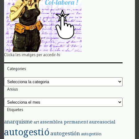
Clicka les imatges per accedir-hi
Categories
Categories
Arxius
Arxius
Etiquetes
anarquisme
aureasocial
assemblea permanent
art
autogestió
autogestión
autogestión