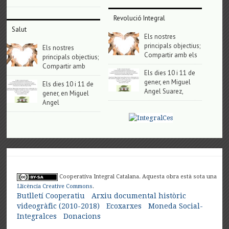
Revolució Integral
Salut
Els nostres
principals objectius;
Els nostres
Compartir amb els
principals objectius;
Compartir amb
Els dies 10 i 11 de
gener, en Miguel
Els dies 10 i 11 de
Angel Suarez,
gener, en Miguel
Angel
Cooperativa Integral Catalana. Aquesta obra està sota una
Llicència Creative Commons
.
Butlletí Cooperatiu
Arxiu documental històric
videogràfic (2010-2018)
Ecoxarxes
Moneda Social-
Integralces
Donacions