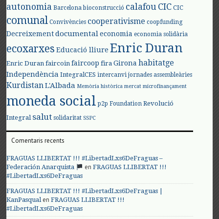
autonomia
calafou
CIC
CIC
Barcelona
bioconstrucció
comunal
cooperativisme
Convivències
coopfunding
documental
Decreixement
economia
economia solidària
Enric Duran
ecoxarxes
Educació lliure
habitatge
faircoop
Girona
Enric Duran
faircoin
fira
Independència
IntegralCES
intercanvi
jornades assembleàries
Kurdistan
L'Albada
Memòria històrica
mercat
microfinançament
moneda social
Revolució
p2p Foundation
salut
Integral
solidaritat
SSPC
Comentaris recents
FRAGUAS LLIBERTAT !!! #LibertadLxs6DeFraguas –
en
Federación Anarquista
FRAGUAS LLIBERTAT !!!
#LibertadLxs6DeFraguas
FRAGUAS LLIBERTAT !!! #LibertadLxs6DeFraguas |
en
KanPasqual
FRAGUAS LLIBERTAT !!!
#LibertadLxs6DeFraguas