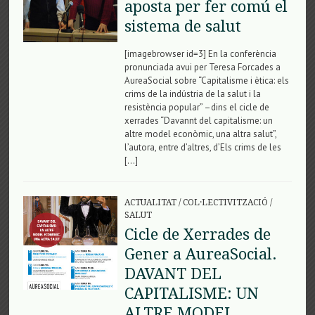
aposta per fer comú el
sistema de salut
[imagebrowser id=3] En la conferència
pronunciada avui per Teresa Forcades a
AureaSocial sobre “Capitalisme i ètica: els
crims de la indústria de la salut i la
resistència popular” –dins el cicle de
xerrades “Davannt del capitalisme: un
altre model econòmic, una altra salut”,
l’autora, entre d’altres, d’Els crims de les
[…]
ACTUALITAT
/
COL·LECTIVITZACIÓ
/
SALUT
Cicle de Xerrades de
Gener a AureaSocial.
DAVANT DEL
CAPITALISME: UN
ALTRE MODEL