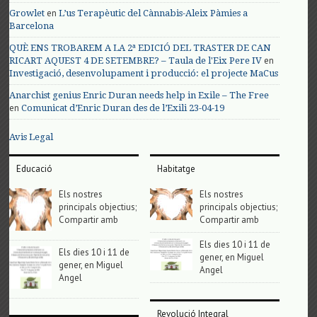
en
Growlet
L’us Terapèutic del Cànnabis-Aleix Pàmies a
Barcelona
QUÈ ENS TROBAREM A LA 2ª EDICIÓ DEL TRASTER DE CAN
en
RICART AQUEST 4 DE SETEMBRE? – Taula de l'Eix Pere IV
Investigació, desenvolupament i producció: el projecte MaCus
Anarchist genius Enric Duran needs help in Exile – The Free
en
Comunicat d’Enric Duran des de l’Exili 23-04-19
Avis Legal
Educació
Habitatge
Els nostres
Els nostres
principals objectius;
principals objectius;
Compartir amb
Compartir amb
Els dies 10 i 11 de
Els dies 10 i 11 de
gener, en Miguel
gener, en Miguel
Angel
Angel
Revolució Integral