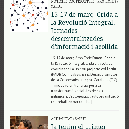
NOTÍCIES COOPERATIVES
/
PROJECTES
/
SALUT
15-17 de març. Crida a
la Revolució Integral!
Jornades
descentralitzades
d’informació i acollida
15-17 de març. Amb Enric Duran! Crida a
la Revolució Integral. Crida a l’acollida
coordinada i a un nou projecte col·lectiu
(RADI) Com sabeu, Enric Duran, promotor
de la Cooperativa Integral Catalana (CIC)
—iniciativa en transició per a la
transformació social des de baix,
mitjançant l’autogestió, l’autoorganització
i el treball en xarxa— ha […]
ACTUALITAT
/
SALUT
Ja tenim el primer