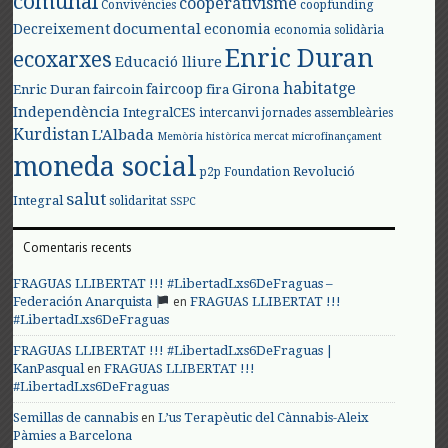
comunal
cooperativisme
Convivències
coopfunding
documental
Decreixement
economia
economia solidària
Enric Duran
ecoxarxes
Educació lliure
habitatge
faircoop
Girona
Enric Duran
faircoin
fira
Independència
IntegralCES
intercanvi
jornades assembleàries
Kurdistan
L'Albada
Memòria històrica
mercat
microfinançament
moneda social
Revolució
p2p Foundation
salut
Integral
solidaritat
SSPC
Comentaris recents
FRAGUAS LLIBERTAT !!! #LibertadLxs6DeFraguas –
en
Federación Anarquista
FRAGUAS LLIBERTAT !!!
#LibertadLxs6DeFraguas
FRAGUAS LLIBERTAT !!! #LibertadLxs6DeFraguas |
en
KanPasqual
FRAGUAS LLIBERTAT !!!
#LibertadLxs6DeFraguas
en
Semillas de cannabis
L’us Terapèutic del Cànnabis-Aleix
Pàmies a Barcelona