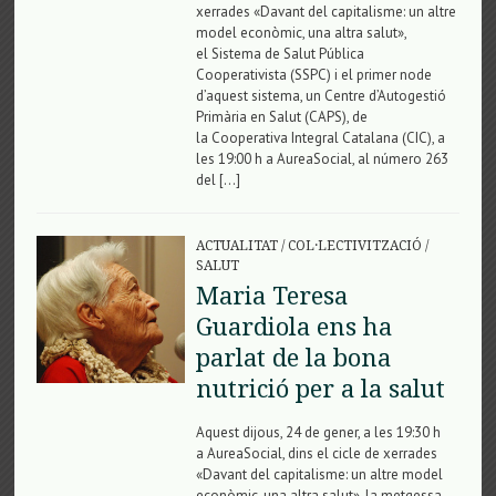
xerrades «Davant del capitalisme: un altre
model econòmic, una altra salut»,
el Sistema de Salut Pública
Cooperativista (SSPC) i el primer node
d’aquest sistema, un Centre d’Autogestió
Primària en Salut (CAPS), de
la Cooperativa Integral Catalana (CIC), a
les 19:00 h a AureaSocial, al número 263
del […]
ACTUALITAT
/
COL·LECTIVITZACIÓ
/
SALUT
Maria Teresa
Guardiola ens ha
parlat de la bona
nutrició per a la salut
Aquest dijous, 24 de gener, a les 19:30 h
a AureaSocial, dins el cicle de xerrades
«Davant del capitalisme: un altre model
econòmic, una altra salut», la metgessa