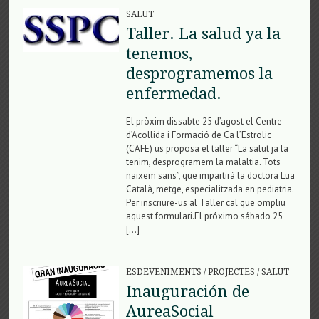
SALUT
Taller. La salud ya la
tenemos,
desprogramemos la
enfermedad.
El pròxim dissabte 25 d’agost el Centre
d’Acollida i Formació de Ca l’Estrolic
(CAFE) us proposa el taller “La salut ja la
tenim, desprogramem la malaltia. Tots
naixem sans”, que impartirà la doctora Lua
Català, metge, especialitzada en pediatria.
Per inscriure-us al Taller cal que ompliu
aquest formulari.El próximo sábado 25
[…]
ESDEVENIMENTS
/
PROJECTES
/
SALUT
Inauguración de
AureaSocial