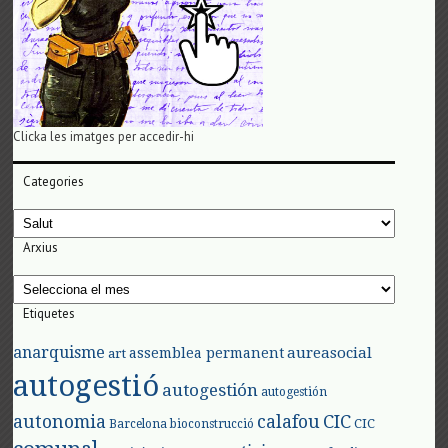
Clicka les imatges per accedir-hi
Categories
Categories
Arxius
Arxius
Etiquetes
anarquisme
aureasocial
assemblea permanent
art
autogestió
autogestión
autogestión
autonomia
calafou
CIC
CIC
Barcelona
bioconstrucció