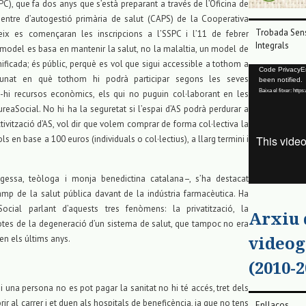
PC), que fa dos anys que s’està preparant a través de l’Oficina de
entre d’autogestió primària de salut (CAPS) de la Cooperativa
Trobada Sens
teix es començaran les inscripcions a l’SSPC i l’11 de febrer
Integrals
 model es basa en mantenir la salut, no la malaltia, un model de
nificada; és públic, perquè es vol que sigui accessible a tothom a
Reproductor
Code PrivacyErr
unat en què tothom hi podrà participar segons les seves
been notified.
de
Baixa el fitxer: ht
nt-hi recursos econòmics, els qui no puguin col·laborant en les
vídeo
eaSocial. No hi ha la seguretat si l’espai d’AS podrà perdurar a
tivització d’AS, vol dir que volem comprar de forma col·lectiva la
ls en base a 100 euros (individuals o col·lectius), a llarg termini i
essa, teòloga i monja benedictina catalana–, s’ha destacat
camp de la salut pública davant de la indústria farmacèutica. Ha
cial parlant d’aquests tres fenòmens: la privatització, la
Arxiu
 potes de la degeneració d’un sistema de salut, que tampoc no era
 en els últims anys.
videog
(2010-2
i una persona no es pot pagar la sanitat no hi té accés, tret dels
rir al carrer i et duen als hospitals de beneficència, ja que no tens
Enllaços