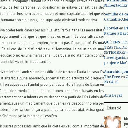
| KanPasqual
é amb el company i durant un període de temps estava per altres
#LibertadLx
 vital de les persones. El qüestionari ja estava pensat, des del
determinats. Ens hem acostumat en el món capitalista al fet que el
Semillas de c
Cànnabis-Ale
tat humana són els diners, una suposada obvietat i molt nociva.
en
Growlet
L’
va poder tenir diners per als fills, etc. Però si tens les necessitats
Pàmies a Bar
segurament dirà que el que li cal és estar més pels altres, ser
QUÈ ENS TRO
què hi ha coses que ens omplen, però no pas l’acumulació. És una
TRASTER DE 
. És el cas de la disfunció sexual femenina. La salut no és una
SETEMBRE? – 
 l’educació no és una mercaderia…, perquè si no atemptem contra
Investigació,
ntir bé vivint-hi i treballant-hi.
projecte MaC
Anarchist gen
tat infantil, amb situacions difícils de tractar a l’aula i a casa. És
en
The Free
C
t alterat, alguna aberració, anormalitat, objectivització d’aquest
23-04-19
 I en aquest cas l’àmbit propi per tractar-lo s’hauria de basar en
’àmbit dels medicaments que es donen als infants, basats en les
Avis Legal
ractament per a infants es va descobrir a partir de l’ús i abús de
sament, s’usa un medicament que quan es va descobrir no era per
Educació
obrir-ho es va començar a parlar de la hiperactivitat. Actua igual
caïnòmans se la injecten o l’esnifen.
El
pr
erir sucres processats, amb què la dieta es veu com a important de