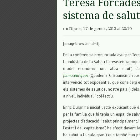
Teresa Forcades
sistema de salut
on Dijous, 17 de gener, 2013 at 20:10
[imagebrowser id=3]
En la conferència pronunciada avui per Tere
la indústria de la salut i la resistència pop
model econòmic, una altra salut”, l’au
farmacèutiques
(Quaderns Cristianisme i Just
intervenció tot exposant el que considera
els sistemes de salut del nostre país (i del
a nivell individual i col·lectiu.
Enric Duran ha iniciat l’acte explicant què 
per la família que hi tenia un espai de sal
projectes d’educació i salut principalment,
l’estat i del capitalisme”, ha afegit davant
ha cabut a la sala gran i que també han pog