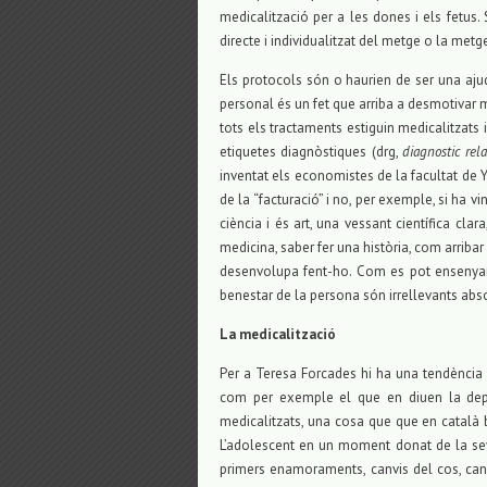
medicalització per a les dones i els fetus.
directe i individualitzat del metge o la met
Els protocols són o haurien de ser una ajud
personal és un fet que arriba a desmotivar 
tots els tractaments estiguin medicalitzats i
etiquetes diagnòstiques (drg,
diagnostic rel
inventat els economistes de la facultat de 
de la “facturació” i no, per exemple, si ha vi
ciència i és art, una vessant científica clar
medicina, saber fer una història, com arribar
desenvolupa fent-ho. Com es pot ensenyar a
benestar de la persona són irrellevants ab
La medicalització
Per a Teresa Forcades hi ha una tendència
com per exemple el que en diuen la depr
medicalitzats, una cosa que que en català 
L’adolescent en un moment donat de la seva
primers enamoraments, canvis del cos, can