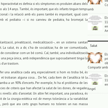
ob
a hiperactivitat es definia si els símptomes es produïen abans dels
Co
2 o als 14 anys. També, és important, que els infants tinguin temps
amb
ocional i la relació amb els pares també és important, igual com
El
amb el pediatra –i si no canvieu de pediatra, ha bromejat la
11
en
An
rització, privatització, medicalització–, en un sistema sanitari
Salut
t. La salut, és a dir, s’ha de socialitzar, ha de ser comunitzada,
a de considerar com un bé comú. Cal, també, una individualització
El
és una peça única, amb independència que suposadament tingui la
pr
ob
d’un trastorn.
Compartir amb
l fer una analítica cada any, especialment si hom es troba bé, és
El
et trobaran alguna cosa… De fet, cada ítem de l’analítica té la
11
i s’arriba a un 90% d’encerts. Per exemple, hi ha el problema de les
en
ies de criteris que han afectat la salut de les dones, de vegades
Angel
 nivells alts d’ansietat. Un altre fet important, una paradoxa, és
 de la cirurgia estètica vol dir menys tolerància a la variabilitat
l, però que ara certs grups humans no toleren: un nas massa