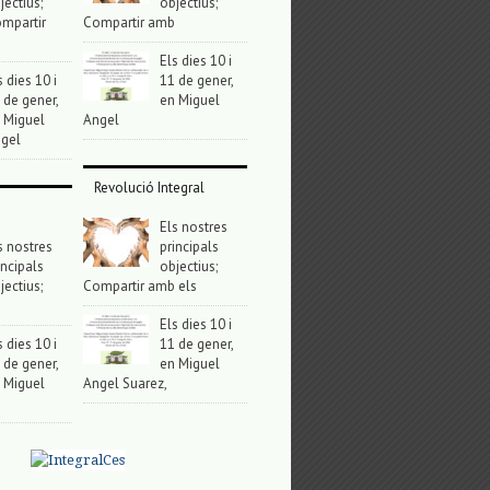
jectius;
objectius;
mpartir
Compartir amb
Els dies 10 i
s dies 10 i
11 de gener,
 de gener,
en Miguel
 Miguel
Angel
gel
Revolució Integral
Els nostres
s nostres
principals
incipals
objectius;
jectius;
Compartir amb els
Els dies 10 i
s dies 10 i
11 de gener,
 de gener,
en Miguel
 Miguel
Angel Suarez,