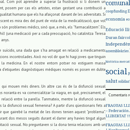
al. Com pot aprendre a superar la frustració si li donem un
comuna
, posem per cas els artistes, estan gestant una contribució a
coopfunding
 qualitat humana que els ha afaiçonat davant de les adversitats. Si
economia
ec
cent es mira des del punt de vista de la medicalització, que vol
o són problemes mèdics, sinó que, a més, els “farmacalitzem”. Els
Educació ll
 hill
(una medicació per a cada preocupació, ho catalnitza Teresa
Duran
fairco
s anys.
Independèn
e suïcidis, una dada que s’ha amagat en relació a medicaments
assembleàries
ons incontrolades. Això no vol dir que hi hagi joves que tinguin
històrica
mercat
de la medicina. En el nostre entorn potser no estiguem massa
social
ia d’etiquetes diagnòstiques mèdiques només es posen en dubte
salut
solidar
 qui mouen més diners. Un altre cas és de la disfunció sexual
 noranta es va comercialitzar la viagra, en què, precisament, el
Comentaris r
relació entre la parella. Tanmateix, mentre la disfunció sexual
 la disfunció sexual femenina? A partir d’uns qüestionaris fets a
FRAGUAS LLI
– Federación
tir que gairebé la meitat de les dones tenien aquest “problema”.
LLIBERTAT !!
urant dos mesos seguits durant el darrer any havies tingut algun
citació sexual. No preguntaven si la dona tenia relacions amb un
FRAGUAS LLI