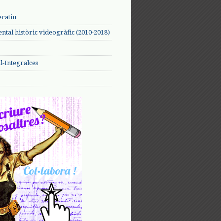
eratiu
tal històric videogràfic (2010-2018)
-Integralces