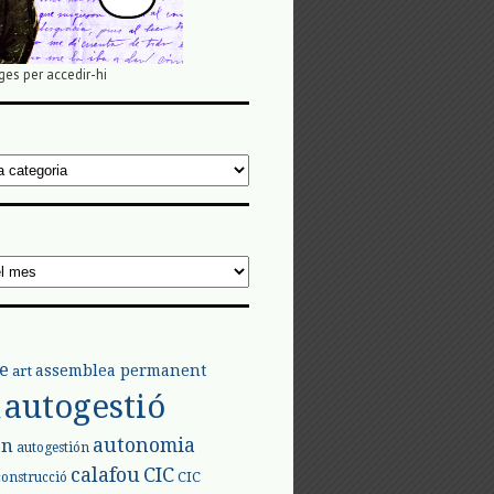
ges per accedir-hi
e
assemblea permanent
art
autogestió
l
autonomia
ón
autogestión
calafou
CIC
CIC
construcció