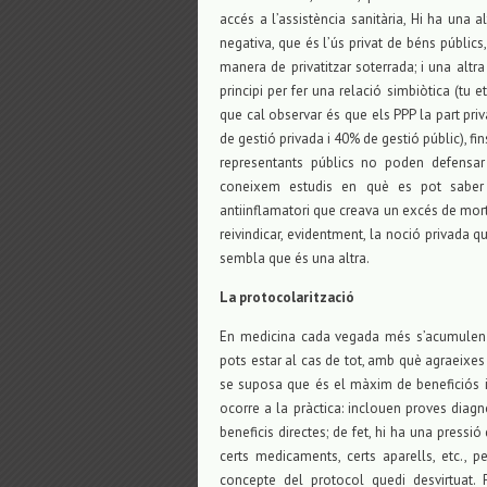
accés a l’assistència sanitària, Hi ha una 
negativa, que és l’ús privat de béns públi
manera de privatitzar soterrada; i una altra
principi per fer una relació simbiòtica (tu
que cal observar és que els PPP la part pr
de gestió privada i 40% de gestió públic), 
representants públics no poden defensar 
coneixem estudis en què es pot saber 
antiinflamatori que creava un excés de mort
reivindicar, evidentment, la noció privada qu
sembla que és una altra.
La protocolarització
En medicina cada vegada més s’acumulen 
pots estar al cas de tot, amb què agraeixes
se suposa que és el màxim de beneficiós i 
ocorre a la pràctica: inclouen proves diag
beneficis directes; de fet, hi ha una pressi
certs medicaments, certs aparells, etc., 
concepte del protocol quedi desvirtuat.