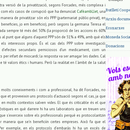
altra versió de la privatització, segons Forcades, més complexa i
Butlletí Coop
cs, com els casos de corrupció que ha denunciat
CafèambLlet
, una
 manera de privatitzar són els PPP (parternariat públic-privat), en
Arxiu documen
 et beneficies, jo em beneficio), però segons la germana Teresa el
Ecoxarxes
ivada sempre té més del 50% (la proporció de les accions és 60%
fins al punt que alguns d’aquest PPP són de 51% a 49%, amb què els
Moneda Social
els interessos propis. És el cas dels PPP sobre investigació:
Donacions
d’efectes secundaris perniciosos d’un medicament, com un
s per infart de miocardi; la resposta va ser amagar les dades. Cal
e té valors ètics i humans. Però la realitat en l’àmbit de la salut
molts coneixements i com a professional, ha dit Forcades, no
 que et proveeixin uns protocols d’actuació segons el cas, ja que
en molts contextos salven vides. El que és criticable és el que
nòstiques en què darrere hi ha uns laboratoris que en treuen uns
ó que s’exerceix sobre els professionals perquè es protocolaritzin
per manera que se’n beneficiïn certes empreses. Això fa que el
 Per exemple, en els protocols d’embaràs hi ha un excés de