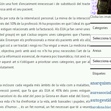
 Són una font d’encariment innecessari i de substitució del tracte
gessa amb el seu pacient.
Clicka les imat
a per sota de la interrelació personal. La minva de la interacció
més del 50% de la professió. Hi ha propostes en què l’ideal és que
Categories
 estiguin relacionats amb la facturació. Als EUA ja fan servir unes
ated groups
) en què s’actua segons unes categories que s’havien
Categories
Yale. Ensenyen els professionals a mirar els pacients amb els ulls
ngut sol a ser tractat i ningú no l’ha vingut a veure. La medicina és
Arxius
a, objectiva, però amb això no n’hi ha prou; necessites l’art de la
 a la informació essencial, de manera poc traumàtica, i tot això es
Arxius
quest art si t’obliguen a prioritzar unes categories, que per al
solutament.
Etiquetes
anarquism
 a incloure cada vegada més àmbits de la vida com a malalties,
essió juvenil, que fa que als EUA el 45% dels joves estiguin
aureasocia
barceloní és diu
edat del pavo
(a Girona en diuen edat del lloro).
autogesti
 vida s’hi ha d’enfrontar a la vida, amb baixades i pujades, els
vis d’humor…, és un fet normal, un fet necessari que té a veure
Barcelona
bio