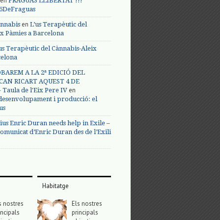
en
FRAGUAS LLIBERTAT !!!
s6DeFraguas
en
annabis
L’us Terapèutic del
ix Pàmies a Barcelona
us Terapèutic del Cànnabis-Aleix
celona
BAREM A LA 2ª EDICIÓ DEL
CAN RICART AQUEST 4 DE
en
Taula de l'Eix Pere IV
 desenvolupament i producció: el
us
ius Enric Duran needs help in Exile –
omunicat d’Enric Duran des de l’Exili
Habitatge
s nostres
Els nostres
incipals
principals