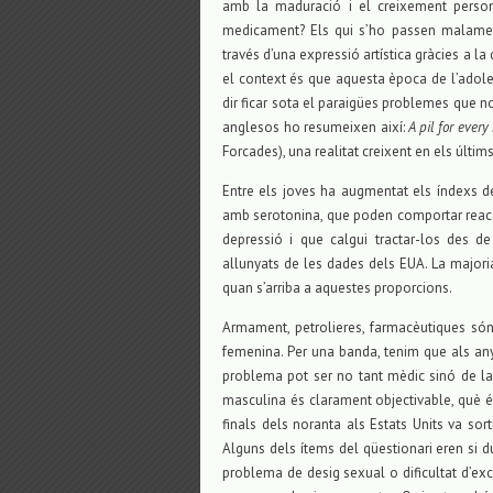
amb la maduració i el creixement person
medicament? Els qui s’ho passen malament
través d’una expressió artística gràcies a la
el context és que aquesta època de l’adoles
dir ficar sota el paraigües problemes que n
anglesos ho resumeixen així:
A pil for every
Forcades), una realitat creixent en els últim
Entre els joves ha augmentat els índexs d
amb serotonina, que poden comportar reacci
depressió i que calgui tractar-los des 
allunyats de les dades dels EUA. La major
quan s’arriba a aquestes proporcions.
Armament, petrolieres, farmacèutiques són
femenina. Per una banda, tenim que als anys
problema pot ser no tant mèdic sinó de la 
masculina és clarament objectivable, què és
finals dels noranta als Estats Units va sor
Alguns dels ítems del qüestionari eren si d
problema de desig sexual o dificultat d’ex