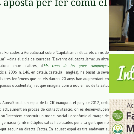
 aposta per fer comú el
sa Forcades a AureaSocial sobre “Capitalisme i ètica: els crims de
ular” –dins el cicle de xerrades “Davannt del capitalisme: un altre
tora, entre d’altres, d’
Els crims de les grans companyies
ícia, 2006, n. 146, en català, castellà i anglès), ha basat la seva
 els tres fenòmens que en els darrers 20 anys han augmentant en
s països occidentals) i el que imagina com a nou enfoc de la salut
és AureaSocial, un espai de la CIC inaugurat el juny de 2012, cedit
ut, actualment en procés de col·lectivització, on es desenvolupen
 i on “intentem construir un model social i econòmic al marge de
 la gernació (amb múltiples sales habilitades per a la gent que no
ut seguir en directe l’acte). En aquest espai es tira endavant el