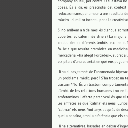
company abusiu, per contra. O si estava b
coses. És a dir, es prescindia del context
reduccionisme. per arribar a uns resultats 
màxim i el millor incentiu per a la creativi
Si no arribem a fi de mes, és clar que et moti
cobertes, et calen més diners? La majoria 
creatiu des de diferents àmbits, etc., en 
fa·làcia que resulta dramàtica en medicina
mercaderia –ha afegit Forcades–, el dret a
els pilars d’una societat en què ens puguem se
Hi ha el cas, també, de l’anomenada hiperactivi
un problema mèdic, però? S’ha trobat un tes
trastorn? No. És un trastorn comportamental.
l’àmbit de les relacions humanes i no en l
amfetamines. L’efecte paradoxal és que el t
les amfetes és que “calma” els nens. Curio
“calmar” els nens. Vint anys després de desc
que la cocaïna, amb la diferència que els co
Hi ha alternatives, basades en deixar d’ing