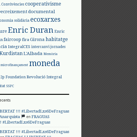
l
cooperativisme
Convivències
documental
Decreixement
ecoxarxes
onomia solidària
Enric Duran
iure
Enric
habitatge
faircoop
Girona
in
fira
cia
IntegralCES
intercanvi
jornades
Kurdistan
L'Albada
Memòria
moneda
microfinançament
Revolució Integral
p2p Foundation
itat
SSPC
ecents
BERTAT !!! #LibertadLxs6DeFraguas
en
 Anarquista
FRAGUAS
! #LibertadLxs6DeFraguas
BERTAT !!! #LibertadLxs6DeFraguas