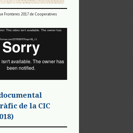
e Fronteres 2017 de Cooperatives
or: This video isn't available. The owner has
tps://vimeo.com/227063970?loop=0&_=1
 documental
ràfic de la CIC
018)