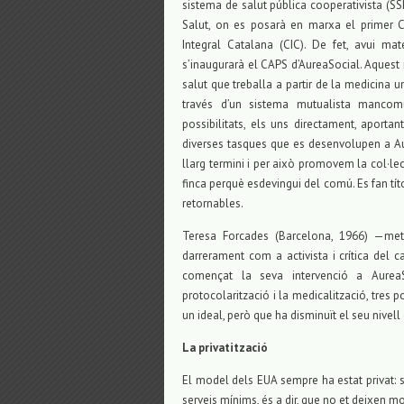
sistema de salut pública cooperativista (SS
Salut, on es posarà en marxa el primer C
Integral Catalana (CIC). De fet, avui ma
s’inaugurarà el CAPS d’AureaSocial. Aquest
salut que treballa a partir de la medicina u
través d’un sistema mutualista mancom
possibilitats, els uns directament, aporta
diverses tasques que es desenvolupen a Aur
llarg termini i per això promovem la col·lec
finca perquè esdevingui del comú. Es fan títo
retornables.
Teresa Forcades (Barcelona, 1966) —metg
darrerament com a activista i crítica del 
començat la seva intervenció a AureaSo
protocolarització i la medicalització, tres
un ideal, però que ha disminuït el seu nivell
La privatització
El model dels EUA sempre ha estat privat: s
serveis mínims, és a dir, que no et deixen mo