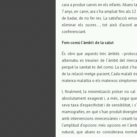
cara a produir canvis en els infants. Abans l
7 anys, en canvi, ara s’ha ampliat fins als 1
de badar, de no fer res. La satisfacció em
eliminar els sucres…, tot això d’acord 
conferenciant.
Fem comú l’àmbit de la salut
És obvi que aquests tres àmbits –protocala
alternatiu es treurien de l’àmbit del merca
perquè la sanitat és del comú. La salut s’h
de la relació metge-pacient, Cada malalt 
mateixa malaltia o els mateixos símptomes 
I, finalment, la minimització: potser no ca
absolutament exagerat i, a més, segur que 
seva taxa d’especificitat i de sensibilitat, 
mamografies, en què s’han produït divergènc
amb intervencions innecessàries i creant-los
l’amplitud d’opcions: més opcions en l’àmbit
natural, que abans es considerava norma