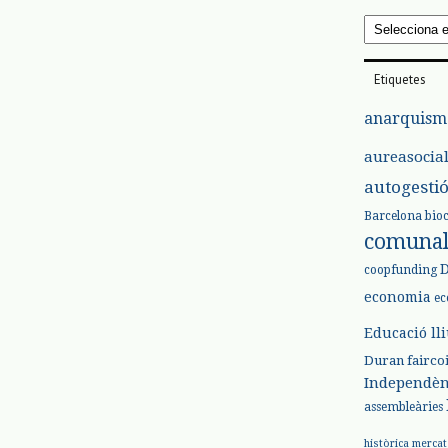
Arxius
Etiquetes
anarquism
aureasocia
autogesti
Barcelona
bio
comuna
coopfunding
economia
ec
Educació ll
Duran
fairco
Independèn
assembleàries
històrica
mercat