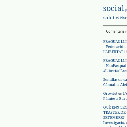
social
salut
solidar
Comentaris r
FRAGUAS LLI
– Federación
LLIBERTAT !!
FRAGUAS LLI
| KanPasqual
#LibertadLx
Semillas de c
Cànnabis-Ale
en
Growlet
L’
Pàmies a Bar
QUÈ ENS TRO
TRASTER DE 
SETEMBRE? – 
Investigació,