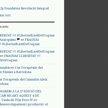
Revolució Integral
p2p Foundation
itat
SSPC
ecents
BERTAT !!! #LibertadLxs6DeFraguas
en
 Anarquista
FRAGUAS
! #LibertadLxs6DeFraguas
BERTAT !!! #LibertadLxs6DeFraguas
en
FRAGUAS LLIBERTAT !!!
s6DeFraguas
en
annabis
L’us Terapèutic del
ix Pàmies a Barcelona
us Terapèutic del Cànnabis-Aleix
celona
BAREM A LA 2ª EDICIÓ DEL
CAN RICART AQUEST 4 DE
en
Taula de l'Eix Pere IV
 desenvolupament i producció: el