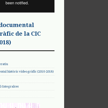
 documental
ràfic de la CIC
018)
eratiu
tal històric videogràfic (2010-2018)
-Integralces