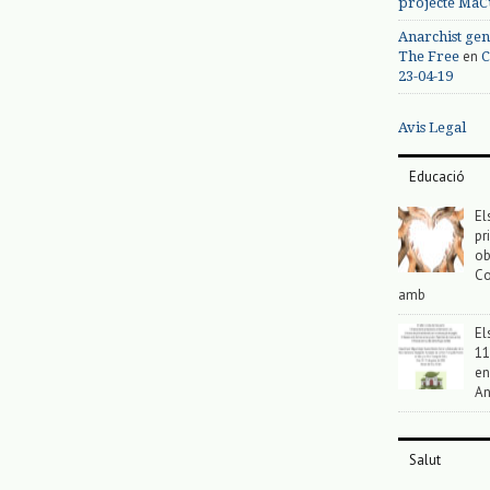
projecte MaC
Anarchist gen
en
The Free
C
23-04-19
Avis Legal
Educació
El
pr
ob
Co
amb
El
11
en
An
Salut