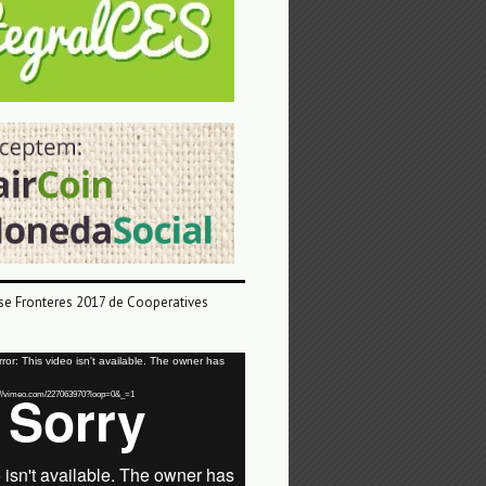
e Fronteres 2017 de Cooperatives
or: This video isn't available. The owner has
tps://vimeo.com/227063970?loop=0&_=1