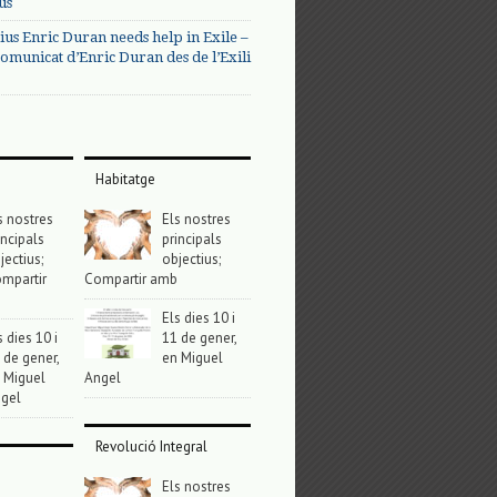
us
ius Enric Duran needs help in Exile –
omunicat d’Enric Duran des de l’Exili
Habitatge
s nostres
Els nostres
incipals
principals
jectius;
objectius;
mpartir
Compartir amb
Els dies 10 i
s dies 10 i
11 de gener,
 de gener,
en Miguel
 Miguel
Angel
gel
Revolució Integral
Els nostres