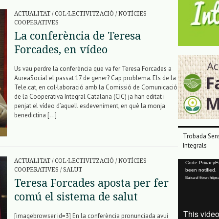
ACTUALITAT
/
COL·LECTIVITZACIÓ
/
NOTÍCIES
COOPERATIVES
La conferència de Teresa
Forcades, en vídeo
Us vau perdre la conferència que va fer Teresa Forcades a
AureaSocial el passat 17 de gener? Cap problema. Els de la
Tele.cat, en col·laboració amb la Comissió de Comunicació
de la Cooperativa Integral Catalana (CIC) ja han editat i
penjat el vídeo d’aquell esdeveniment, en què la monja
benedictina […]
Trobada Sens
Integrals
ACTUALITAT
/
COL·LECTIVITZACIÓ
/
NOTÍCIES
Reproductor
Code PrivacyErr
COOPERATIVES
/
SALUT
been notified.
de
Baixa el fitxer: ht
Teresa Forcades aposta per fer
vídeo
comú el sistema de salut
[imagebrowser id=3] En la conferència pronunciada avui