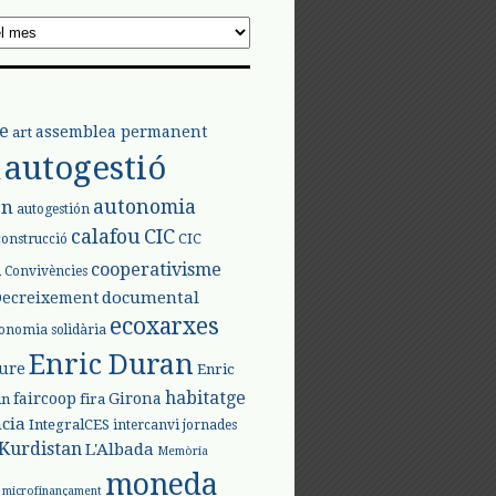
e
assemblea permanent
art
autogestió
l
autonomia
ón
autogestión
calafou
CIC
CIC
construcció
l
cooperativisme
Convivències
documental
Decreixement
ecoxarxes
onomia solidària
Enric Duran
iure
Enric
habitatge
faircoop
Girona
in
fira
cia
IntegralCES
intercanvi
jornades
Kurdistan
L'Albada
Memòria
moneda
microfinançament