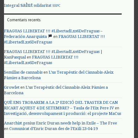
salut
Integral
solidaritat
SSPC
Comentaris recents
FRAGUAS LLIBERTAT !!! #LibertadLxs6DeFraguas –
en
Federación Anarquista
FRAGUAS LLIBERTAT !!!
#LibertadLxs6DeFraguas
FRAGUAS LLIBERTAT !!! #LibertadLxs6DeFraguas |
en
KanPasqual
FRAGUAS LLIBERTAT !!!
#LibertadLxs6DeFraguas
en
Semillas de cannabis
L’us Terapèutic del Cànnabis-Aleix
Pàmies a Barcelona
en
Growlet
L’us Terapèutic del Cànnabis-Aleix Pàmies a
Barcelona
QUÈ ENS TROBAREM A LA 2ª EDICIÓ DEL TRASTER DE CAN
en
RICART AQUEST 4 DE SETEMBRE? – Taula de l'Eix Pere IV
Investigació, desenvolupament i producció: el projecte MaCus
Anarchist genius Enric Duran needs help in Exile – The Free
en
Comunicat d’Enric Duran des de l’Exili 23-04-19