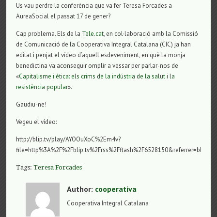
Us vau perdre la conferència que va fer Teresa Forcades a
AureaSocial el passat 17 de gener?
Cap problema. Els de la
Tele.cat
, en col·laboració amb la Comissió
de Comunicació de la Cooperativa Integral Catalana (CIC) ja han
editat i penjat el vídeo d’aquell esdeveniment, en què la monja
benedictina va aconseguir omplir a vessar per parlar-nos de
«
Capitalisme i ètica: els crims de la indústria de la salut i la
resistència popular
».
Gaudiu-ne!
Vegeu el vídeo:
http://blip.tv/play/AYOOuXoC%2Em4v?
file=http%3A%2F%2Fblip.tv%2Frss%2Fflash%2F6528150&referrer=blip.t
Tags:
Teresa Forcades
Author:
cooperativa
Cooperativa Integral Catalana