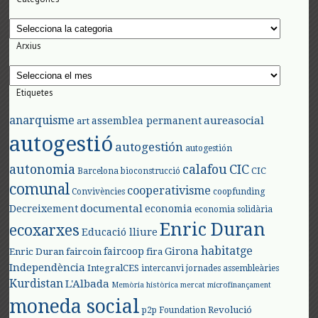
Categories
Arxius
Arxius
Etiquetes
anarquisme
aureasocial
assemblea permanent
art
autogestió
autogestión
autogestión
autonomia
calafou
CIC
CIC
Barcelona
bioconstrucció
comunal
cooperativisme
Convivències
coopfunding
documental
Decreixement
economia
economia solidària
Enric Duran
ecoxarxes
Educació lliure
habitatge
faircoop
Girona
Enric Duran
faircoin
fira
Independència
IntegralCES
intercanvi
jornades assembleàries
Kurdistan
L'Albada
Memòria històrica
mercat
microfinançament
moneda social
Revolució
p2p Foundation