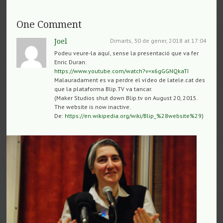
One Comment
Dimarts, 30 de gener, 2018 at 17:04
Joel
Podeu veure-la aquí, sense la presentació que va fer
Enric Duran:
https://www.youtube.com/watch?v=x6gGGNQkaTI
Malauradament es va perdre el vídeo de latele.cat des
que la plataforma Blip.TV va tancar.
(Maker Studios shut down Blip.tv on August 20, 2015.
The website is now inactive.
De:
https://en.wikipedia.org/wiki/Blip_%28website%29
)