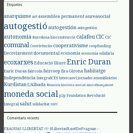
Etiquetes
anarquisme
aureasocial
assemblea permanent
art
autogestió
autogestión
autogestión
autonomia
calafou
CIC
CIC
Barcelona
bioconstrucció
comunal
cooperativisme
Convivències
coopfunding
documental
Decreixement
economia
economia solidària
Enric Duran
ecoxarxes
Educació lliure
habitatge
faircoop
Girona
Enric Duran
faircoin
fira
Independència
IntegralCES
intercanvi
jornades assembleàries
Kurdistan
L'Albada
Memòria històrica
mercat
microfinançament
moneda social
Revolució
p2p Foundation
salut
Integral
solidaritat
SSPC
Comentaris recents
FRAGUAS LLIBERTAT !!! #LibertadLxs6DeFraguas –