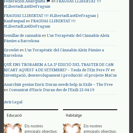
en
Federación Anarquista
FRAGUAS LLIBERTAT !!!
#LibertadLxs6DeFraguas
FRAGUAS LLIBERTAT !!! #LibertadLxs6DeFraguas |
en
KanPasqual
FRAGUAS LLIBERTAT !!!
#LibertadLxs6DeFraguas
en
Semillas de cannabis
L’us Terapèutic del Cànnabis-Aleix
Pàmies a Barcelona
en
Growlet
L’us Terapèutic del Cànnabis-Aleix Pàmies a
Barcelona
QUÈ ENS TROBAREM A LA 2ª EDICIÓ DEL TRASTER DE CAN
en
RICART AQUEST 4 DE SETEMBRE? – Taula de l'Eix Pere IV
Investigació, desenvolupament i producció: el projecte MaCus
Anarchist genius Enric Duran needs help in Exile – The Free
en
Comunicat d’Enric Duran des de l’Exili 23-04-19
Avis Legal
Educació
Habitatge
Els nostres
Els nostres
principals objectius;
principals objectius;