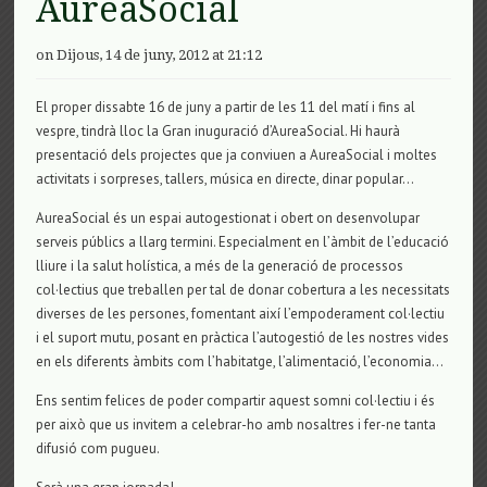
AureaSocial
on Dijous, 14 de juny, 2012 at 21:12
El proper dissabte 16 de juny a partir de les 11 del matí i fins al
vespre, tindrà lloc la Gran inuguració d’AureaSocial. Hi haurà
presentació dels projectes que ja conviuen a AureaSocial i moltes
activitats i sorpreses, tallers, música en directe, dinar popular…
AureaSocial és un espai autogestionat i obert on desenvolupar
serveis públics a llarg termini. Especialment en l’àmbit de l’educació
lliure i la salut holística, a més de la generació de processos
col·lectius que treballen per tal de donar cobertura a les necessitats
diverses de les persones, fomentant així l’empoderament col·lectiu
i el suport mutu, posant en pràctica l’autogestió de les nostres vides
en els diferents àmbits com l’habitatge, l’alimentació, l’economia…
Ens sentim felices de poder compartir aquest somni col·lectiu i és
per això que us invitem a celebrar-ho amb nosaltres i fer-ne tanta
difusió com pugueu.