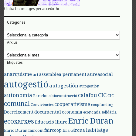
Clicka les imatges per accedir-hi
Categories
Categories
Arxius
Arxius
Etiquetes
anarquisme
aureasocial
assemblea permanent
art
autogestió
autogestión
autogestión
autonomia
calafou
CIC
CIC
Barcelona
bioconstrucció
comunal
cooperativisme
Convivències
coopfunding
documental
Decreixement
economia
economia solidària
Enric Duran
ecoxarxes
Educació lliure
habitatge
faircoop
Girona
Enric Duran
faircoin
fira