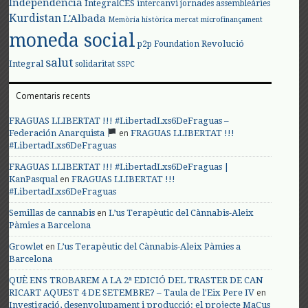
Independència
IntegralCES
intercanvi
jornades assembleàries
Kurdistan
L'Albada
Memòria històrica
mercat
microfinançament
moneda social
Revolució
p2p Foundation
salut
Integral
solidaritat
SSPC
Comentaris recents
FRAGUAS LLIBERTAT !!! #LibertadLxs6DeFraguas –
en
Federación Anarquista
FRAGUAS LLIBERTAT !!!
#LibertadLxs6DeFraguas
FRAGUAS LLIBERTAT !!! #LibertadLxs6DeFraguas |
en
KanPasqual
FRAGUAS LLIBERTAT !!!
#LibertadLxs6DeFraguas
en
Semillas de cannabis
L’us Terapèutic del Cànnabis-Aleix
Pàmies a Barcelona
en
Growlet
L’us Terapèutic del Cànnabis-Aleix Pàmies a
Barcelona
QUÈ ENS TROBAREM A LA 2ª EDICIÓ DEL TRASTER DE CAN
en
RICART AQUEST 4 DE SETEMBRE? – Taula de l'Eix Pere IV
Investigació, desenvolupament i producció: el projecte MaCus