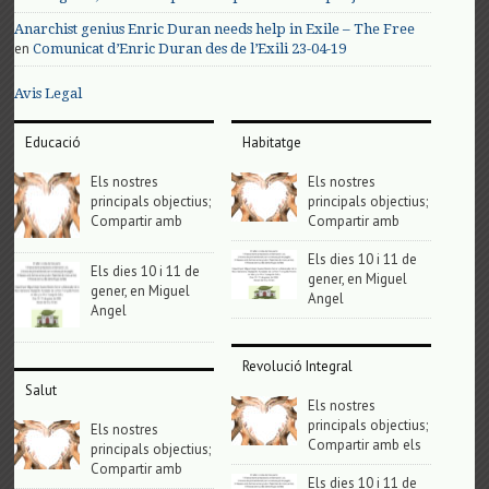
Anarchist genius Enric Duran needs help in Exile – The Free
en
Comunicat d’Enric Duran des de l’Exili 23-04-19
Avis Legal
Educació
Habitatge
Els nostres
Els nostres
principals objectius;
principals objectius;
Compartir amb
Compartir amb
Els dies 10 i 11 de
Els dies 10 i 11 de
gener, en Miguel
gener, en Miguel
Angel
Angel
Revolució Integral
Salut
Els nostres
principals objectius;
Els nostres
Compartir amb els
principals objectius;
Compartir amb
Els dies 10 i 11 de