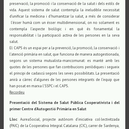
preservació, la promoció i la conservació de la salut i dels estils de
vida. Aquest sistema de salut contempla la ineludible necessitat
d’unificar la medicina i d’humanitzar la salut, a més de considerar
l’ésser humà com un ésser multidimensional, on no solament es
contempla l’aspecte biològic i en què és fonamental la
responsabilitat i la participació activa de les persones en la seva
salut.
El CAPS és un espai per a la prevenció, la promoció, la conservació i
l’atenció primària en salut, que funciona de manera autogestionada,
segons un sistema mutualista-mancomunat: es manté amb les
quotes de les persones que fan contribucions periòdiques i segueix
el principi de cadascú segons les seves possibilitats. La presentació
anirà a càrrec d’algunes de les persones integrants de l’equip que
han posat en marxa l’SSPC i el CAPS.
Recordeu
Presentació del Sistema de Salut Pública Cooperativista i del
primer Centre d’Autogestió Primària en Salut
Lloc
: AureaSocial, projecte autònom d’iniciativa col·lectivitzada
(PAIC) de la Cooperativa Integral Catalana (CIC), carrer de Sardenya,