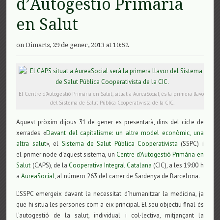
d’Autogestió Primària
en Salut
on Dimarts, 29 de gener, 2013 at 10:52
El Centre d’Autogestió Primària en Salut, situat a AureaSocial, és la primera llavor
del Sistema de Salut Pública Cooperativista de la CIC.
Aquest pròxim dijous 31 de gener es presentarà, dins del cicle de
xerrades «
Davant del capitalisme: un altre model econòmic, una
altra salut
», el
Sistema de Salut Pública Cooperativista
(SSPC) i
el primer node d’aquest sistema, un
Centre d’Autogestió Primària en
Salut
(CAPS), de la
Cooperativa Integral Catalana
(CIC), a les 19:00 h
a
AureaSocial
, al número 263 del carrer de Sardenya de Barcelona.
L’SSPC emergeix davant la necessitat d’humanitzar la medicina, ja
que hi situa les persones com a eix principal. El seu objectiu final és
l’autogestió de la salut, individual i col·lectiva, mitjançant la