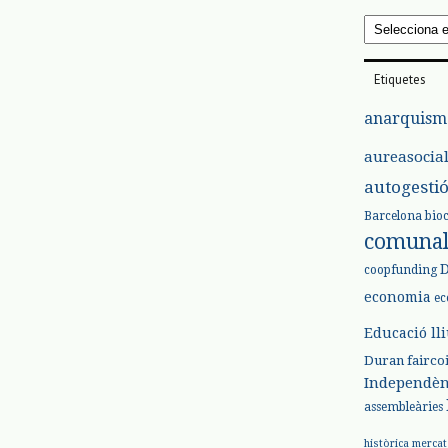
Arxius
Etiquetes
anarquism
aureasocia
autogesti
Barcelona
bio
comuna
coopfunding
economia
ec
Educació ll
Duran
fairco
Independèn
assembleàries
històrica
mercat