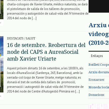
charla-coloquio de Xavier Uriarte, médico naturista, se dará
el pistoletazo de salida de los talleres de promoción,
preservación y autogestión de salud-vida del IV trimestre de
2014 del nodo de […]
Arxiu
videog
DESTACATS
/
SALUT
(2010-2
16 de setembre. Reobertura del
node del CAPS a AureaSocial
Enllaços
amb Xavier Uriarte
Butlletí Coop
Aquest pròxim dimarts 16 de setembre, a les 18:00 h, als
Arxiu documen
locals d’AureaSocial (Sardenya, 263, Barcelona), amb la
xerrada-col·loqui de Xavier Uriarte, metge naturista, es
Ecoxarxes
donarà el tret de sortida dels tallers de promoció,
preservació i autogestió de salut-vida del IV trimestre de
Moneda Social
2014 del node de Centre d’Autogestió Primària en […]
Donacions