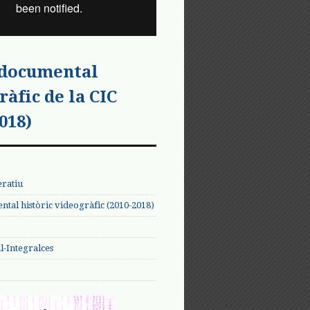
 documental
ràfic de la CIC
018)
eratiu
tal històric videogràfic (2010-2018)
-Integralces