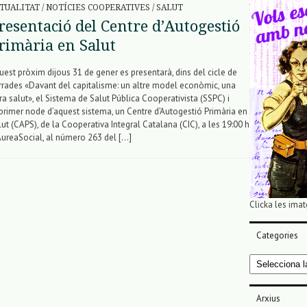
TUALITAT
/
NOTÍCIES COOPERATIVES
/
SALUT
resentació del Centre d’Autogestió
rimària en Salut
uest pròxim dijous 31 de gener es presentarà, dins del cicle de
rrades «Davant del capitalisme: un altre model econòmic, una
tra salut», el Sistema de Salut Pública Cooperativista (SSPC) i
 primer node d’aquest sistema, un Centre d’Autogestió Primària en
lut (CAPS), de la Cooperativa Integral Catalana (CIC), a les 19:00 h
AureaSocial, al número 263 del […]
Clicka les imat
Categories
Categories
Arxius