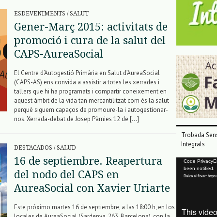
ESDEVENIMENTS
/
SALUT
Gener-Març 2015: activitats de
promoció i cura de la salut del
CAPS-AureaSocial
El Centre d’Autogestió Primària en Salut d’AureaSocial
(CAPS-AS) ens convida a assistir a totes les xerrades i
tallers que hi ha programats i compartir coneixement en
aquest àmbit de la vida tan mercantilitzat com és la salut
perquè siguem capaços de promoure-la i autogestionar-
nos. Xerrada-debat de Josep Pàmies 12 de […]
Trobada Sens
Integrals
DESTACADOS
/
SALUD
16 de septiembre. Reapertura
Reproductor
Code PrivacyErr
been notified.
de
del nodo del CAPS en
Baixa el fitxer: ht
vídeo
AureaSocial con Xavier Uriarte
Este próximo martes 16 de septiembre, a las 18:00 h, en los
locales de AureaSocial (Sardenya, 263, Barcelona), con la