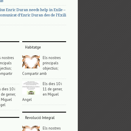
us
ius Enric Duran needs help in Exile –
omunicat d’Enric Duran des de l’Exili
Habitatge
s nostres
Els nostres
incipals
principals
jectius;
objectius;
mpartir
Compartir amb
Els dies 10 i
s dies 10 i
11 de gener,
 de gener,
en Miguel
 Miguel
Angel
gel
Revolució Integral
Els nostres