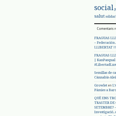
social
salut
solidar
Comentaris r
FRAGUAS LLI
– Federación
LLIBERTAT !!
FRAGUAS LLI
| KanPasqual
#LibertadLx
Semillas de c
Cànnabis-Ale
en
Growlet
L’
Pàmies a Bar
QUÈ ENS TRO
TRASTER DE 
SETEMBRE? – 
Investigació,