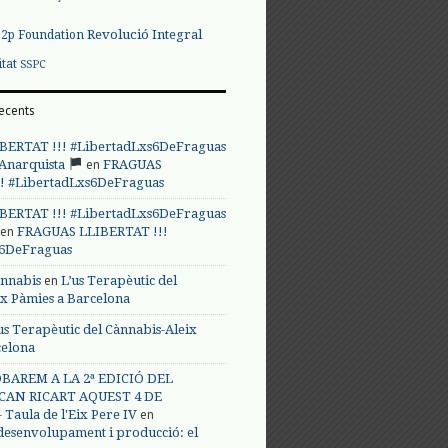
Revolució Integral
p2p Foundation
itat
SSPC
ecents
BERTAT !!! #LibertadLxs6DeFraguas
en
 Anarquista
FRAGUAS
! #LibertadLxs6DeFraguas
BERTAT !!! #LibertadLxs6DeFraguas
en
FRAGUAS LLIBERTAT !!!
s6DeFraguas
en
annabis
L’us Terapèutic del
ix Pàmies a Barcelona
us Terapèutic del Cànnabis-Aleix
celona
BAREM A LA 2ª EDICIÓ DEL
CAN RICART AQUEST 4 DE
en
Taula de l'Eix Pere IV
 desenvolupament i producció: el