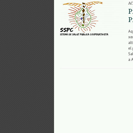
AC
P
P
Aq
xe
al
el
Sa
a 