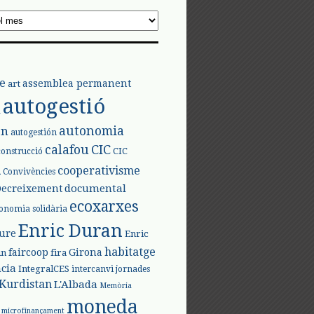
e
assemblea permanent
art
autogestió
l
autonomia
ón
autogestión
calafou
CIC
CIC
construcció
l
cooperativisme
Convivències
documental
Decreixement
ecoxarxes
onomia solidària
Enric Duran
iure
Enric
habitatge
faircoop
Girona
in
fira
cia
IntegralCES
intercanvi
jornades
Kurdistan
L'Albada
Memòria
moneda
microfinançament