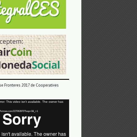
e Fronteres 2017 de Cooperatives
or: This video isn't available. The owner has
tps://vimeo.com/227063970?loop=0&_=1