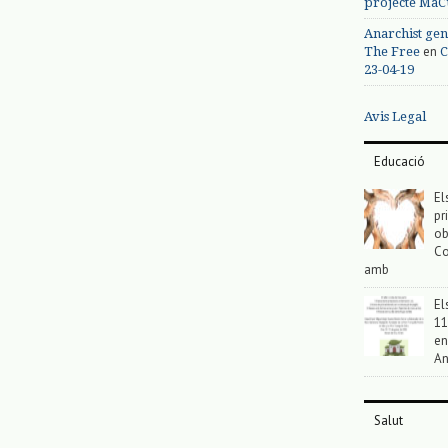
projecte MaC
Anarchist gen
en
The Free
C
23-04-19
Avis Legal
Educació
El
pr
ob
Co
amb
El
11
en
An
Salut