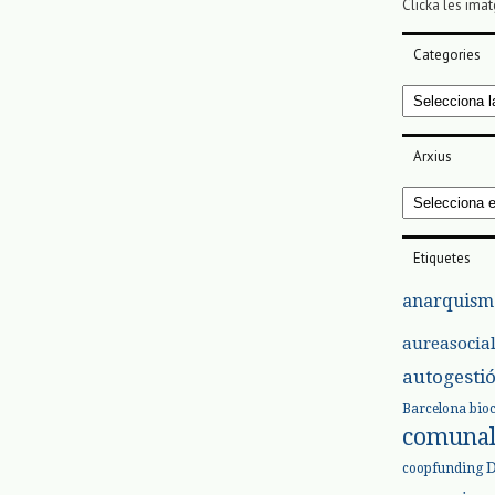
Clicka les imat
Categories
Categories
Arxius
Arxius
Etiquetes
anarquism
aureasocia
autogesti
Barcelona
bio
comuna
coopfunding