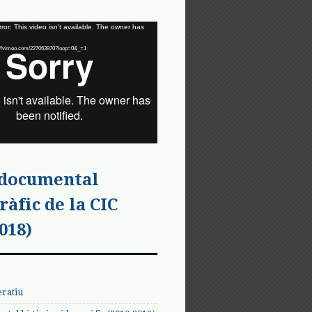
or: This video isn't available. The owner has
tps://vimeo.com/227063970?loop=0&_=1
 documental
ràfic de la CIC
018)
eratiu