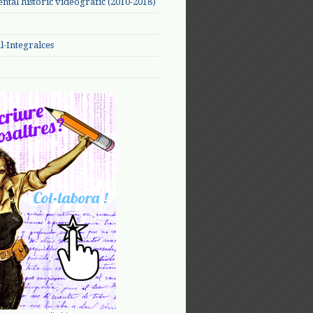
tal històric videogràfic (2010-2018)
-Integralces