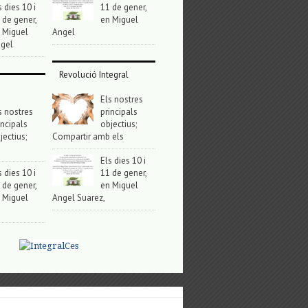
s dies 10 i
11 de gener,
 de gener,
en Miguel
 Miguel
Angel
gel
Revolució Integral
Els nostres
s nostres
principals
incipals
objectius;
jectius;
Compartir amb els
Els dies 10 i
s dies 10 i
11 de gener,
 de gener,
en Miguel
 Miguel
Angel Suarez,