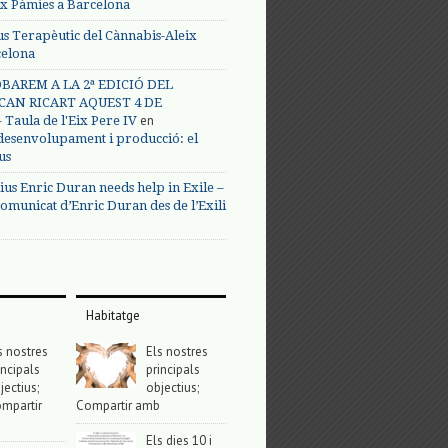
ix Pàmies a Barcelona
us Terapèutic del Cànnabis-Aleix
celona
BAREM A LA 2ª EDICIÓ DEL
CAN RICART AQUEST 4 DE
en
Taula de l'Eix Pere IV
 desenvolupament i producció: el
us
ius Enric Duran needs help in Exile –
omunicat d’Enric Duran des de l’Exili
Habitatge
s nostres
Els nostres
incipals
principals
jectius;
objectius;
mpartir
Compartir amb
Els dies 10 i