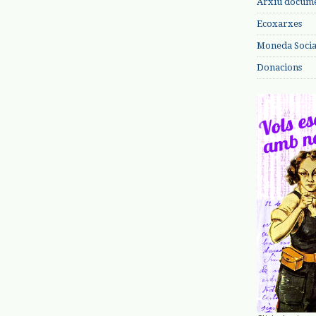
Arxiu documen
Ecoxarxes
Moneda Social
Donacions