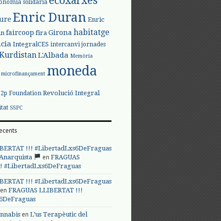
ecoxarxes
onomia solidària
Enric Duran
iure
Enric
habitatge
faircoop
Girona
in
fira
cia
IntegralCES
intercanvi
jornades
Kurdistan
L'Albada
Memòria
moneda
microfinançament
Revolució Integral
p2p Foundation
itat
SSPC
ecents
BERTAT !!! #LibertadLxs6DeFraguas
en
 Anarquista
FRAGUAS
! #LibertadLxs6DeFraguas
BERTAT !!! #LibertadLxs6DeFraguas
en
FRAGUAS LLIBERTAT !!!
s6DeFraguas
en
annabis
L’us Terapèutic del