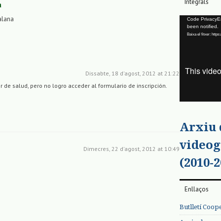
Integrals
a
alana
Reproductor
Code PrivacyErr
been notified.
de
Baixa el fitxer: ht
vídeo
Dissabte, 18 d'agost, 2012 at 21:22
er de salud, pero no logro acceder al formulario de inscripción.
Arxiu
videog
Dimecres, 22 d'agost, 2012 at 10:49
(2010-2
Enllaços
Butlletí Coop