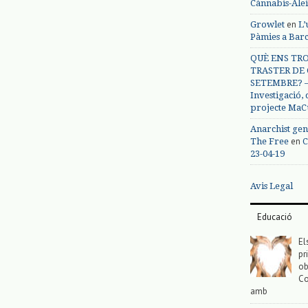
Cànnabis-Ale
en
Growlet
L’
Pàmies a Bar
QUÈ ENS TRO
TRASTER DE 
SETEMBRE? – 
Investigació,
projecte MaC
Anarchist gen
en
The Free
C
23-04-19
Avis Legal
Educació
El
pr
ob
Co
amb