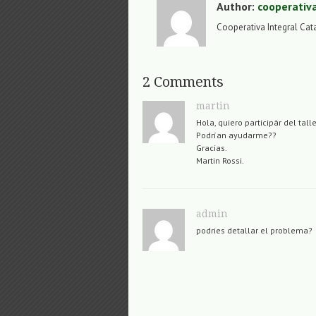
Author:
cooperativ
Cooperativa Integral Cat
2 Comments
martin
Hola, quiero participàr del tall
Podrían ayudarme??
Gracias.
Martin Rossi.
admin
podries detallar el problema?