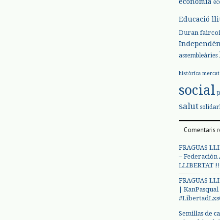
economia
ec
Educació ll
Duran
fairco
Independèn
assembleàries
històrica
mercat
social
salut
solidar
Comentaris r
FRAGUAS LLI
– Federación
LLIBERTAT !!
FRAGUAS LLI
| KanPasqual
#LibertadLx
Semillas de c