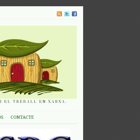
I EL TREBALL EN XARXA.
OS
CONTACTE