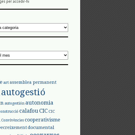
ges per accedir-hi
e
assemblea permanent
art
autogestió
l
autonomia
ón
autogestión
calafou
CIC
CIC
construcció
l
cooperativisme
Convivències
documental
Decreixement