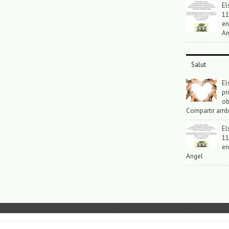
El
11
en
An
Salut
El
pr
ob
Compartir amb
El
11
en
Angel