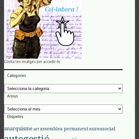
Clicka les imatges per accedir-hi
Categories
Categories
Arxius
Arxius
Etiquetes
anarquisme
aureasocial
assemblea permanent
art