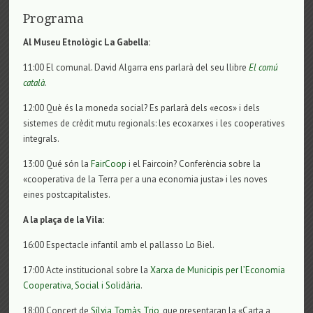
Programa
Al Museu Etnològic La Gabella:
11:00 El comunal. David Algarra ens parlarà del seu llibre
El comú
català
.
12:00 Què és la moneda social? Es parlarà dels «ecos» i dels
sistemes de crèdit mutu regionals: les ecoxarxes i les cooperatives
integrals.
13:00 Qué són la
FairCoop
i el Faircoin? Conferència sobre la
«cooperativa de la Terra per a una economia justa» i les noves
eines postcapitalistes.
A la plaça de la Vila:
16:00 Espectacle infantil amb el pallasso Lo Biel.
17:00 Acte institucional sobre la
Xarxa de Municipis per l’Economia
Cooperativa, Social i Solidària
.
18:00 Concert de
Sílvia Tomàs Trio
, que presentaran la «Carta a