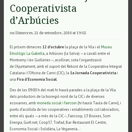
Cooperativista
d’Arbúcies
on Dimecres, 21 de setembre, 2016 at 19:02
El pròxim dimecres
12 d’octubre
la plaça de la Vila i el
Museu
Etnològic La Gabella
, a Arbúcies (la Selva) —a cavall entre el
Montseny i les Guilleries—, acolliran, sota l’organització
de l’Ajuntament, amb el suport del Rebost de la Cooperativa Integral
Catalana i l’Oficina de Canvi (CIC), la
1a Jornada Cooperativista
i
una
Fira d’Economia Social
.
Des de les 09:00 h del matí hi haurà parades a la plaça de la Vila
dels productors de la bioregió nord de la CIC i de diverses
ecoxarxes, amb
moneda social
i
faircoin
(hi haurà Taula de Canvi), i
punts d’acollida de les cooperatives i establiments col·laboradors,
entre els quals —a més de la CIC—, Faircoop, 13 Bruixes, Som
Energia, Guifi.net, Coop57, Trafad, Bar-Restaurant El Centre,
Economia Social i Solidària, La Veganeria…