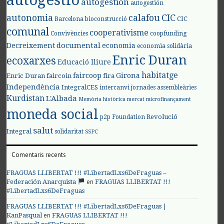
autogestió
autogestión
autogestión
autonomia
calafou
CIC
CIC
Barcelona
bioconstrucció
comunal
cooperativisme
Convivències
coopfunding
documental
Decreixement
economia
economia solidària
Enric Duran
ecoxarxes
Educació lliure
habitatge
faircoop
Girona
Enric Duran
faircoin
fira
Independència
IntegralCES
intercanvi
jornades assembleàries
Kurdistan
L'Albada
Memòria històrica
mercat
microfinançament
moneda social
Revolució
p2p Foundation
salut
Integral
solidaritat
SSPC
Comentaris recents
FRAGUAS LLIBERTAT !!! #LibertadLxs6DeFraguas –
en
Federación Anarquista
FRAGUAS LLIBERTAT !!!
#LibertadLxs6DeFraguas
FRAGUAS LLIBERTAT !!! #LibertadLxs6DeFraguas |
en
KanPasqual
FRAGUAS LLIBERTAT !!!