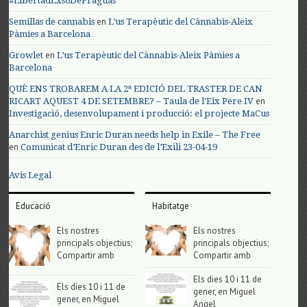
#LibertadLxs6DeFraguas
en
Semillas de cannabis
L’us Terapèutic del Cànnabis-Aleix
Pàmies a Barcelona
en
Growlet
L’us Terapèutic del Cànnabis-Aleix Pàmies a
Barcelona
QUÈ ENS TROBAREM A LA 2ª EDICIÓ DEL TRASTER DE CAN
en
RICART AQUEST 4 DE SETEMBRE? – Taula de l'Eix Pere IV
Investigació, desenvolupament i producció: el projecte MaCus
Anarchist genius Enric Duran needs help in Exile – The Free
en
Comunicat d’Enric Duran des de l’Exili 23-04-19
Avis Legal
Educació
Habitatge
Els nostres
Els nostres
principals objectius;
principals objectius;
Compartir amb
Compartir amb
Els dies 10 i 11 de
Els dies 10 i 11 de
gener, en Miguel
gener, en Miguel
Angel