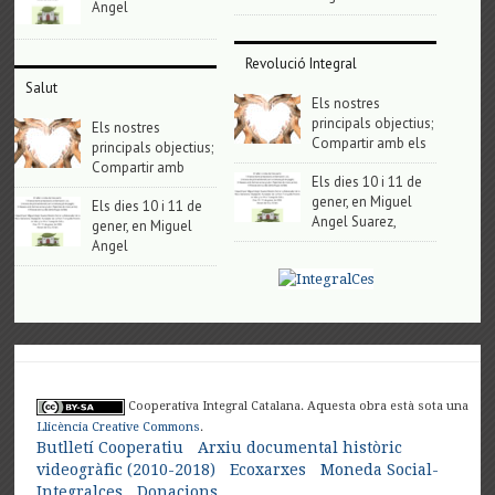
Angel
Revolució Integral
Salut
Els nostres
principals objectius;
Els nostres
Compartir amb els
principals objectius;
Compartir amb
Els dies 10 i 11 de
gener, en Miguel
Els dies 10 i 11 de
Angel Suarez,
gener, en Miguel
Angel
Cooperativa Integral Catalana. Aquesta obra està sota una
Llicència Creative Commons
.
Butlletí Cooperatiu
Arxiu documental històric
videogràfic (2010-2018)
Ecoxarxes
Moneda Social-
Integralces
Donacions