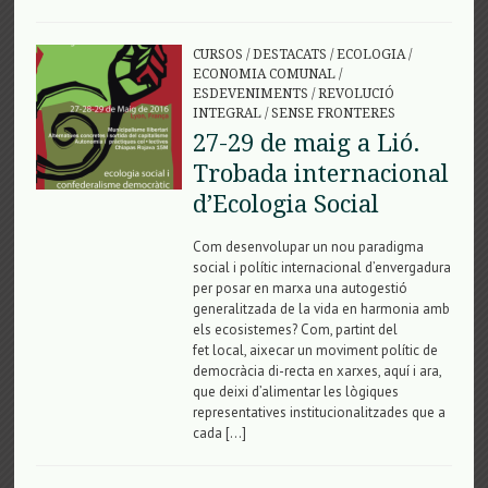
CURSOS
/
DESTACATS
/
ECOLOGIA
/
ECONOMIA COMUNAL
/
ESDEVENIMENTS
/
REVOLUCIÓ
INTEGRAL
/
SENSE FRONTERES
27-29 de maig a Lió.
Trobada internacional
d’Ecologia Social
Com desenvolupar un nou paradigma
social i polític internacional d’envergadura
per posar en marxa una autogestió
generalitzada de la vida en harmonia amb
els ecosistemes? Com, partint del
fet local, aixecar un moviment polític de
democràcia di-recta en xarxes, aquí i ara,
que deixi d’alimentar les lògiques
representatives institucionalitzades que a
cada […]