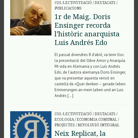
COL·LECTIVITZACIÓ
/
DESTACATS
/
PUBLICACIONS
1r de Maig. Doris
Ensinger recorda
l’històric anarquista
Luis Andrés Edo
El passat divendres 8 d’abril, va tenir lloc
la presentació del llibre Amor y Anarquía.
Mi vida en Alemania y con Luís Andrés
Edo, de l’autora alemanya Doris Ensinger,
que va presentar aquesta versió en
castellà de «Quer denken – gerade leben.
Erinnerungen an mein Leben und an Luis
Andrés […]
COL·LECTIVITZACIÓ
/
DESTACATS
/
ECOLOGIA
/
ECONOMIA COMUNAL
/
PROJECTES
/
REVOLUCIÓ INTEGRAL
Neix Replicat, la