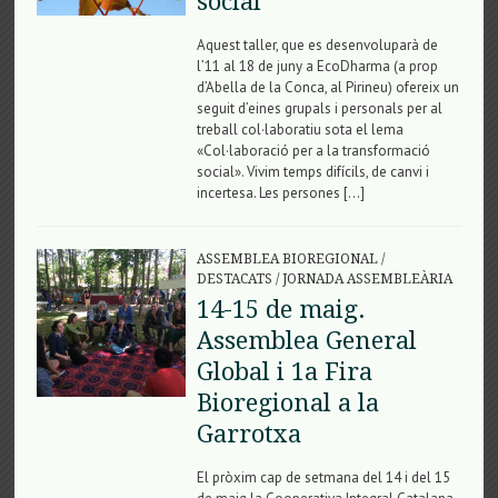
social
Aquest taller, que es desenvoluparà de
l’11 al 18 de juny a EcoDharma (a prop
d’Abella de la Conca, al Pirineu) ofereix un
seguit d’eines grupals i personals per al
treball col·laboratiu sota el lema
«Col·laboració per a la transformació
social». Vivim temps difícils, de canvi i
incertesa. Les persones […]
ASSEMBLEA BIOREGIONAL
/
DESTACATS
/
JORNADA ASSEMBLEÀRIA
14-15 de maig.
Assemblea General
Global i 1a Fira
Bioregional a la
Garrotxa
El pròxim cap de setmana del 14 i del 15