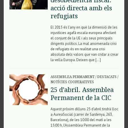
desobediència fiscal:
acció directa amb els
refugiats
El 2015 és l’any en què la dimensió de les
injustícies agafà escala europea afectant
el conjunt de la UE i als seus principals
dirigents polítics. La mal anomenada crisi
de refugiats és en realitat una crisi
absoluta dels valors que van cridar a crear
la vella Europa. Deixen que […]
ASSEMBLEA PERMANENT
/
DESTACATS
/
NOTÍCIES COOPERATIVES
25 d’abril. Assemblea
Permanent de la CIC
Aquest pròxim dilluns 25 d’abril tindrà lloc
a AureaSocial (carrer de Sardenya, 263,
Barcelona), de les 10:00 del matí a les
15:00 h, l’Assemblea Permanent de la