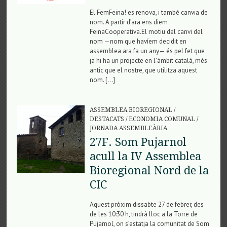
El FemFeina! es renova, i també canvia de
nom. A partir d’ara ens diem
FeinaCooperativa.El motiu del canvi del
nom —nom que havíem decidit en
assemblea ara fa un any— és pel fet que
ja hi ha un projecte en l’àmbit català, més
antic que el nostre, que utilitza aquest
nom. […]
ASSEMBLEA BIOREGIONAL
/
DESTACATS
/
ECONOMIA COMUNAL
/
JORNADA ASSEMBLEÀRIA
27F. Som Pujarnol
acull la IV Assemblea
Bioregional Nord de la
CIC
Aquest pròxim dissabte 27 de febrer, des
de les 10:30 h, tindrà lloc a la Torre de
Pujarnol, on s’estatja la comunitat de Som