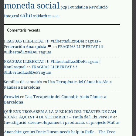
moneda social
Revolució
p2p Foundation
salut
Integral
solidaritat
SSPC
Comentaris recents
FRAGUAS LLIBERTAT !!! #LibertadLxs6DeFraguas –
en
Federación Anarquista
FRAGUAS LLIBERTAT !!!
#LibertadLxs6DeFraguas
FRAGUAS LLIBERTAT !!! #LibertadLxs6DeFraguas |
en
KanPasqual
FRAGUAS LLIBERTAT !!!
#LibertadLxs6DeFraguas
en
Semillas de cannabis
L’us Terapèutic del Cànnabis-Aleix
Pàmies a Barcelona
en
Growlet
L’us Terapèutic del Cànnabis-Aleix Pàmies a
Barcelona
QUÈ ENS TROBAREM A LA 2ª EDICIÓ DEL TRASTER DE CAN
en
RICART AQUEST 4 DE SETEMBRE? – Taula de l'Eix Pere IV
Investigació, desenvolupament i producció: el projecte MaCus
Anarchist genius Enric Duran needs help in Exile – The Free