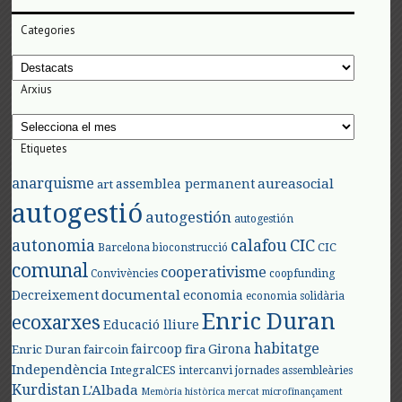
Categories
Categories
Arxius
Arxius
Etiquetes
anarquisme
aureasocial
assemblea permanent
art
autogestió
autogestión
autogestión
autonomia
calafou
CIC
CIC
Barcelona
bioconstrucció
comunal
cooperativisme
Convivències
coopfunding
documental
Decreixement
economia
economia solidària
Enric Duran
ecoxarxes
Educació lliure
habitatge
faircoop
Girona
Enric Duran
faircoin
fira
Independència
IntegralCES
intercanvi
jornades assembleàries
Kurdistan
L'Albada
Memòria històrica
mercat
microfinançament