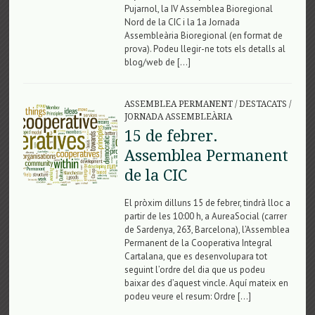
Pujarnol, la IV Assemblea Bioregional
Nord de la CIC i la 1a Jornada
Assembleària Bioregional (en format de
prova). Podeu llegir-ne tots els detalls al
blog/web de […]
ASSEMBLEA PERMANENT
/
DESTACATS
/
JORNADA ASSEMBLEÀRIA
15 de febrer.
Assemblea Permanent
de la CIC
El pròxim dilluns 15 de febrer, tindrà lloc a
partir de les 10:00 h, a AureaSocial (carrer
de Sardenya, 263, Barcelona), l’Assemblea
Permanent de la Cooperativa Integral
Cartalana, que es desenvolupara tot
seguint l’ordre del dia que us podeu
baixar des d’aquest vincle. Aquí mateix en
podeu veure el resum: Ordre […]