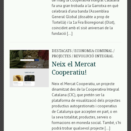
de maig la Cooperativa Integral Catalana
fa una gran trobada a la Garrotxa en què
celebrarà d’una banda l’Assemblea
General Global (dissabte a prop de
Tortellà) i la 1a Fira Bioregional (Olot),
coincidint amb el sisè aniversari de la
fundació […]
DESTACATS
/
ECONOMIA COMUNAL
/
PROJECTES
/
REVOLUCIÓ INTEGRAL
Neix el Mercat
Cooperatiu!
Neix el Mercat Cooperatiu, un projecte
dinamitzat des de la Cooperativa Integral
Catalana (CIC), que pretén ser la
plataforma de visualització dels projectes
productius autogestionats i cooperatius
de Catalunya que accepten en part, o en
la seva totalitat, productes, serveis o
formacions en moneda social. També, s’hi
podrà trobar qualsevol projecte […]