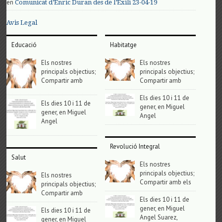
en
Comunicat d’Enric Duran des de l’Exili 23-04-19
Avis Legal
Educació
Habitatge
Els nostres
Els nostres
principals objectius;
principals objectius;
Compartir amb
Compartir amb
Els dies 10 i 11 de
Els dies 10 i 11 de
gener, en Miguel
gener, en Miguel
Angel
Angel
Revolució Integral
Salut
Els nostres
principals objectius;
Els nostres
Compartir amb els
principals objectius;
Compartir amb
Els dies 10 i 11 de
gener, en Miguel
Els dies 10 i 11 de
Angel Suarez,
gener, en Miguel