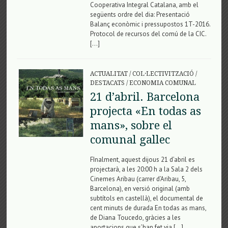
Cooperativa Integral Catalana, amb el
següents ordre del dia: Presentació
Balanç econòmic i pressupostos 1T-2016.
Protocol de recursos del comú de la CIC.
[…]
ACTUALITAT
/
COL·LECTIVITZACIÓ
/
DESTACATS
/
ECONOMIA COMUNAL
21 d’abril. Barcelona
projecta «En todas as
mans», sobre el
comunal gallec
FInalment, aquest dijous 21 d’abril es
projectarà, a les 20:00 h a la Sala 2 dels
Cinemes Aribau (carrer d’Aribau, 5,
Barcelona), en versió original (amb
subtítols en castellà), el documental de
cent minuts de durada En todas as mans,
de Diana Toucedo, gràcies a les
aportacions que s’han fet via […]