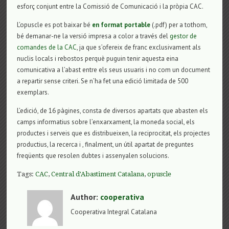
esforç conjunt entre la Comissió de Comunicació i la pròpia CAC.
L’opuscle es pot baixar bé
en format portable
(.pdf) per a tothom,
bé demanar-ne la versió impresa a color a través del
gestor de
comandes de la CAC
, ja que s’ofereix de franc exclusivament als
nuclis locals i rebostos perquè puguin tenir aquesta eina
comunicativa a l’abast entre els seus usuaris i no com un document
a repartir sense criteri. Se n’ha fet una edició limitada de 500
exemplars.
L’edició, de 16 pàgines, consta de diversos apartats que abasten els
camps informatius sobre l’enxarxament, la moneda social, els
productes i serveis que es distribueixen, la reciprocitat, els projectes
productius, la recerca i , finalment, un útil apartat de preguntes
freqüents que resolen dubtes i assenyalen solucions.
Tags:
CAC
,
Central d'Abastiment Catalana
,
opuscle
Author:
cooperativa
Cooperativa Integral Catalana