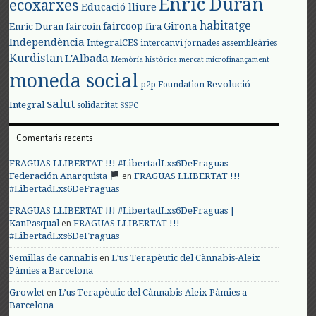
Enric Duran
ecoxarxes
Educació lliure
habitatge
faircoop
Girona
Enric Duran
faircoin
fira
Independència
IntegralCES
intercanvi
jornades assembleàries
Kurdistan
L'Albada
Memòria històrica
mercat
microfinançament
moneda social
Revolució
p2p Foundation
salut
Integral
solidaritat
SSPC
Comentaris recents
FRAGUAS LLIBERTAT !!! #LibertadLxs6DeFraguas –
en
Federación Anarquista
FRAGUAS LLIBERTAT !!!
#LibertadLxs6DeFraguas
FRAGUAS LLIBERTAT !!! #LibertadLxs6DeFraguas |
en
KanPasqual
FRAGUAS LLIBERTAT !!!
#LibertadLxs6DeFraguas
en
Semillas de cannabis
L’us Terapèutic del Cànnabis-Aleix
Pàmies a Barcelona
en
Growlet
L’us Terapèutic del Cànnabis-Aleix Pàmies a
Barcelona