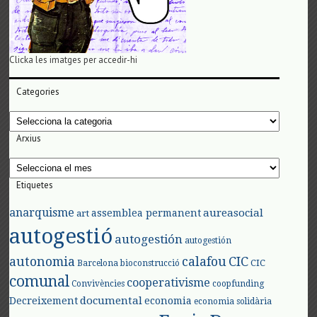
Clicka les imatges per accedir-hi
Categories
Categories
Arxius
Arxius
Etiquetes
anarquisme
aureasocial
assemblea permanent
art
autogestió
autogestión
autogestión
autonomia
calafou
CIC
CIC
Barcelona
bioconstrucció
comunal
cooperativisme
Convivències
coopfunding
documental
Decreixement
economia
economia solidària