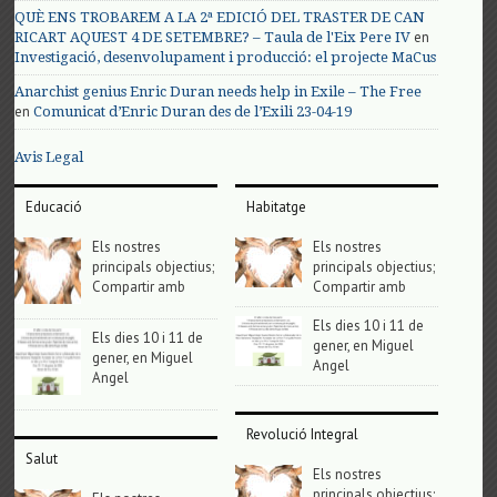
QUÈ ENS TROBAREM A LA 2ª EDICIÓ DEL TRASTER DE CAN
en
RICART AQUEST 4 DE SETEMBRE? – Taula de l'Eix Pere IV
Investigació, desenvolupament i producció: el projecte MaCus
Anarchist genius Enric Duran needs help in Exile – The Free
en
Comunicat d’Enric Duran des de l’Exili 23-04-19
Avis Legal
Educació
Habitatge
Els nostres
Els nostres
principals objectius;
principals objectius;
Compartir amb
Compartir amb
Els dies 10 i 11 de
Els dies 10 i 11 de
gener, en Miguel
gener, en Miguel
Angel
Angel
Revolució Integral
Salut
Els nostres
principals objectius;